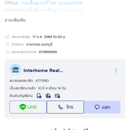
Office :
กดเพื่อดูเบอร์โทร xxxxxx206
สอบถามทางไลน์
กดเพื่อดู Line: xxxxx
Line ID: @interhome
อ่านเพิ่มเติม
รหัสอสังหาริมทรัพย์ : 63943
อัพเดทล่าสุด
17 ก.ค. 2569 10:30 น.
ขนาด 75 ตร.ว.
ตำแหน่ง
บางกรวย นนทบุรี
ที่ตั้ง : หมู่บ้านสีวลี ราชพฤกษ์ ถ.ราชพฤกษ์ บางกรวย นนทบุรี
หมายเลขประกาศ
370899594
รายละเอียด
Interhome Realty Estate
ใกล้เซ็นทรัล เวสต์เกต เดอะคริสตัลราชพฤกษ์ เดอะวอล์ครา
ชพฤกษ์ โฮมโปรราชพฤกษ์
หมายเลขสมาชิก
4771560
เป็นสมาชิกมาแล้ว
10 ปี 4 เดือน 14 วัน
หมู่บ้านสีวลี ราชพฤกษ์ ( Siwalee Ratchaphruek ) ขายบ้าน
ยืนยันบัญชีผ่าน
เดี่ยว 2 ชั้น
โทร
แชท
LINE
ขายบ้านเดี่ยว 2 ชั้น ถนนราชพฤกษ์ ตำบลบางขุนกอง อำเภอ
บางกรวย จังหวัดนนทบุรี