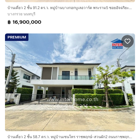
ใกล้ทางด่วนศรีรัช
บ้านเดี่ยว 2 ชั้น 91.2 ตร.ว. หมู่บ้านบางกอกบูเลอวาร์ด พระราม5 ซอยอัจฉริยะประสิทธิ์1 ถนนราชพฤกษ์ ถนนนครอินทร์ บางกรวย นนทบุรี
บางกรวย นนทบุรี
บริษัท อินเตอร์โฮม เรียลตี้ เอสเตท จำกัด
฿ 16,900,000
Interhome Realty Estate
www.interhome.co.th
PREMIUM
โทร.
กดเพื่อดูเบอร์โทร xxxxxx206
https://www.interhome.co.th/propertydetail.php?
propcode=63943
บ้านเดี่ยว 2 ชั้น 58.7 ตร.ว. หมู่บ้านเซนโทร ราชพฤกษ์-สวนผัก2 ถนนราชพฤกษ์ ถนนบรมราชชนนี บางกรวย นนทบุรี