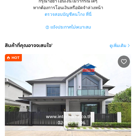
กรุณาอย่าโอนเงินไม่ว่ากรณีใดๆ
สูง 2 ชั้น 3 นอน 3 น้ำ 1 ครัว
หากต้องการโอนเงินหรือมัดจำล่วงหน้า
มีที่จอดรถ 2 คัน แอร์ 4 ตัว
ตรวจสอบบัญชีคนโกง ที่นี่
แจ้งประกาศไม่เหมาะสม
การตกแต่ง
มี 3 ห้องนอน 3 ห้องน้ำ 1 ห้องครัว 2 ที่จอดรถ
พื้นชั้นล่างปูกระเบื้องแกรนิตโต พื้นชั้นบนปูไม้ปาร์เก้
สินค้าที่คุณอาจจะสนใจ'
ดูเพิ่มเติม
ทำเลดีสถานที่ใกล้เคียง
HOT
ใกล้เซ็นทรัล เวสต์เกต เดอะคริสตัลราชพฤกษ์ เดอะวอล์ครา
ชพฤกษ์ โฮมโปรราชพฤกษ์โรงพยาบาลเจ้าพระยา โรง
พยาบาลเกษมราษฎร์รัตนาธิเบศร์ โรงพยาบาลเกษมราษฎร์
บางแคโรงพยาบาลพญาไท 3 โรงพยาบาลธนบุรี ทวีวัฒนา
โรงเรียนอัสสัมชัญธนบุรี โรงเรียนสตรีนนทบุรี โรงเรียน
เทพศิรินทร์นนทบุรี
การเดินทางสะดวก
บนถนนราชพฤกษ์ ถนนกาญจนาภิเษก ถนนบรมราชชนนี
ถนนพระราม 5