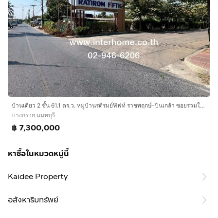
บ้านเดี่ยว 2 ชั้น 61.1 ตร.ว. หมู่บ้านรติรมย์ฟิฟท์ ราชพฤกษ์-ปิ่นเกล้า ซอยร่วมใจพัฒนา ถนนราชพฤกษ์ ถนนกาญจนาภิเษก บางกรวย นนทบุรี
บางกรวย นนทบุรี
฿ 7,300,000
หาซื้อในหมวดหมู่นี้
Kaidee Property
อสังหาริมทรัพย์