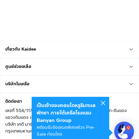
เกี่ยวกับ Kaidee
ศูนย์ช่วยเหลือ
บริษัทในเครือ
ติดต่อเรา
เป็นเจ้าของคอนโดหรูริมทะเล
เลขที่ 554/117 อาคารสกายไนน์ เซ็นเตอร์ ชั้น 22 ถนนอโศก-ดินแดง
พัทยา ภายใต้เครือโรงแรม
แขวงดินแดง เขตดินแดง
Banyan Group
บริษัท เคดี มาร์เก็ตเพลส จำกัด (สำนักงานใหญ่)
พร้อมรับข้อเสนอพิเศษช่วง Pre-
กรุงเทพมหานคร 10400
Sale ก่อนใคร