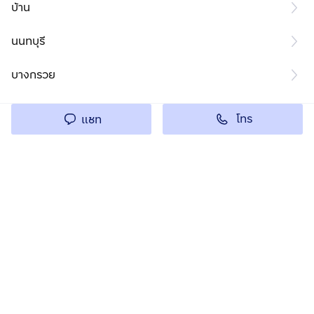
บ้าน
นนทบุรี
บางกรวย
โทร
แชท