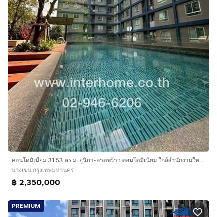
ใกล้โรงพยาบาลวิภาวดี
การเดินทางสะดวก
เข้า-ออกได้หลายเส้นทาง
จากถนนวิภาวดีรังสิต เข้ามาเพียง 260 เมตร
ใกล้ถนนวิภาวดีรังสิต ถนนเทพรักษ์
ใกล้ทางยกระดับอุตราภิมุข ใกล้สนามบินดอนเมือง
บริษัท อินเตอร์โฮม เรียลตี้ เอสเตท จำกัด
Interhome Realty Estate
www.interhome.co.th
โทร.
กดเพื่อดูเบอร์โทร xxxxxx206
https://www.interhome.co.th/propertydetail.php?
คอนโดมิเนียม 31.53 ตร.ม. ยูวิภา-ลาดพร้าว คอนโดมิเนียม ใกล้สำนักงานใหญ่การบนไทย ซอยวิภาวดีรังสิต20 ถนนลาดพร้าว เขตบางเขน กรุงเทพมหานคร
propcode=64046
บางเขน กรุงเทพมหานคร
฿ 2,350,000
PREMIUM