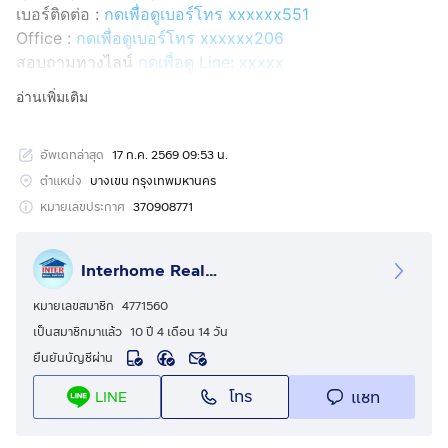
เบอร์ติดต่อ :
กดเพื่อดูเบอร์โทร xxxxxx551
Office :
กดเพื่อดูเบอร์โทร xxxxxx206
สอบถามทางไลน์
กดเพื่อดู Line: xxxxx
Line ID: @interhome
อ่านเพิ่มเติม
รหัสอสังหาริมทรัพย์ : 64046
อัพเดทล่าสุด
17 ก.ค. 2569 09:53 น.
ขนาด 40 ตร.ม.
ตำแหน่ง
บางเขน กรุงเทพมหานคร
ที่ตั้ง : วิภาวดีเซ็นเตอร์ คอนโดเทล ถ.วิภาวดีรังสิต เขต
หมายเลขประกาศ
370908771
บางเขน กรุงเทพมหานคร
Interhome Realty Estate
รายละเอียด
ใกล้ร้านเจ๊เล้ง ใกล้คลังสินค้าดอนเมือง ใกล้ฟิวเจอร์รังสิต
หมายเลขสมาชิก
4771560
ใกล้เซ็นทรัลลาดพร้าว ใกล้โรงพยาบาลวิภาวดี
เป็นสมาชิกมาแล้ว
10 ปี 4 เดือน 14 วัน
ยืนยันบัญชีผ่าน
วิภาวดี เซ็นเตอร์ คอนโดเทล ( Vibhavadi Center
โทร
แชท
LINE
Condotel ) ขายคอนโดมิเนียม
ขายคอนโดมิเนียม ซอยวิภาวดี-รังสิต72 ถนนวิภาวดี-รังสิต