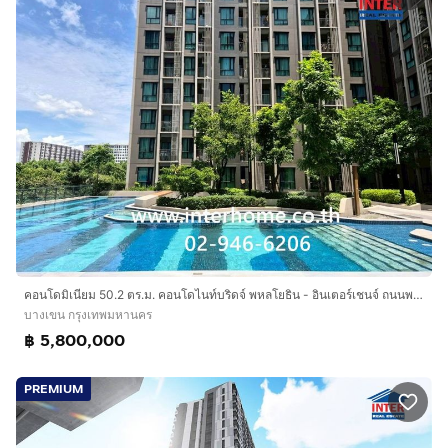
คอนโดมิเนียม 50.2 ตร.ม. คอนโดไนท์บริดจ์ พหลโยธิน - อินเตอร์เชนจ์ ถนนพหลโยธิน เขตบางแค กรุงเทพมหานคร
บางเขน กรุงเทพมหานคร
฿ 5,800,000
PREMIUM