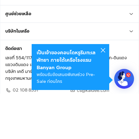
ศูนย์ช่วยเหลือ
บริษัทในเครือ
ติดต่อเรา
เป็นเจ้าของคอนโดหรูริมทะเล
เลขที่ 554/117 อาคารสกายไนน์ เซ็นเตอร์ ชั้น 22 ถนนอโศก-ดินแดง
พัทยา ภายใต้เครือโรงแรม
แขวงดินแดง เขตดินแดง
Banyan Group
บริษัท เคดี มาร์เก็ตเพลส จำกัด (สำนักงานใหญ่)
พร้อมรับข้อเสนอพิเศษช่วง Pre-
กรุงเทพมหานคร 10400
Sale ก่อนใคร
02 108 8531
cs@kaidee.com
ติดตามเรา
เพื่อประสบการณ์ใช้งานที่ดีขึ้น