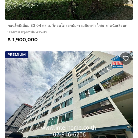
คอนโดมิเนียม 33.04 ตร.ม. วีคอนโด เอกมัย-รามอินทรา ใกล้ตลาดนัดเลียบด่วน ถนนประดิซฐ์มนูธรรม ถนนรามอินทรา เขตบางเขน กรุงเทพมหานคร
บางเขน กรุงเทพมหานคร
฿ 1,900,000
PREMIUM