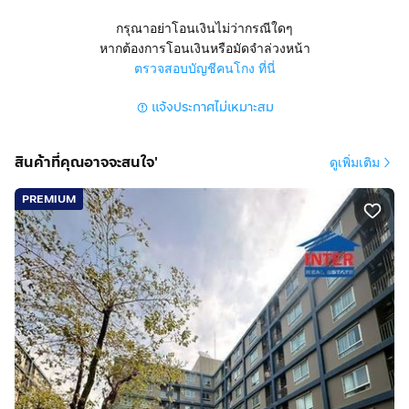
ถนนเทพรักษ์ แขวงตลาดบางเขน เขตบางเขน
กรุณาอย่าโอนเงินไม่ว่ากรณีใดๆ
กรุงเทพมหานคร
หากต้องการโอนเงินหรือมัดจำล่วงหน้า
ตรวจสอบบัญชีคนโกง ที่นี่
สูง 6 ชั้น 1 นอน 1 น้ำ 1 ครัว 1 ห้องรับแขก อยู่ชั้นที่ 4
แจ้งประกาศไม่เหมาะสม
มีที่จอดรถ 1 คัน แอร์ 1 ตัว มุ้งลวด เหล็กดัด ม่าน
การตกแต่ง
สินค้าที่คุณอาจจะสนใจ'
ดูเพิ่มเติม
ภายในห้องเป็นห้องสตูดิโอ พื้นปูนลามิเนต ผนังทาสี ภายใน
ห้องเก็บเสียงดี
PREMIUM
ระเบียงปูพื้นกระเบื้อง ติดมุ้งลวด
เครื่องใช้ไฟฟ้า : แอร์ 1 ตัว ทีวี 1 เครื่อง เตาไมโครเวฟ 1
เครื่อง
เฟอร์นิเจอร์ : เคาน์เตอร์ครัว โต๊ะวางทีวี ตู้เสื้อผ้าบิวท์อิน ผ้า
ม่าน
ทำเลดีสถานที่ใกล้เคียง
ใกล้ร้านเจ๊เล้ง ใกล้คลังสินค้าดอนเมือง ใกล้ฟิวเจอร์รังสิต
ใกล้เซ็นทรัลลาดพร้าว