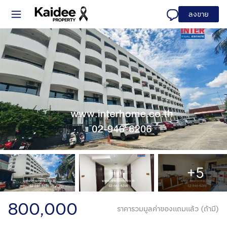
ลงขาย
+5
800,000
ราคารวมมูลค่าของแถมแล้ว (ถ้ามี)