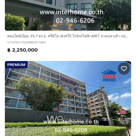
คอนโดมิเนียม 35.7 ตร.ม. พรีมิโอ เฟรสโก้ ใกล้รถไฟฟ้าMRT ลาดปลาเค้า ถนนรามอินทรา เขตบางเขน กรุงเทพมหานคร
บางเขน กรุงเทพมหานคร
฿ 2,250,000
PREMIUM