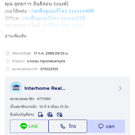
คุณ ยุทธการ อินธิสอน (แบงค์)
เบอร์ติดต่อ :
กดเพื่อดูเบอร์โทร xxxxxx498
Office :
กดเพื่อดูเบอร์โทร xxxxxx206
สอบถามทางไลน์
กดเพื่อดู Line: xxxxx
Line ID: @interhome
อ่านเพิ่มเติม
รหัสอสังหาริมทรัพย์ : 64882
อัพเดทล่าสุด
17 ก.ค. 2569 09:53 น.
ขนาด 31.53 ตร.ม.
ตำแหน่ง
บางเขน กรุงเทพมหานคร
ที่ตั้ง : ยูวิภา-ลาดพร้าว คอนโดมิเนียม ถ.วิภาวดีรังสิต เขต
หมายเลขประกาศ
371023153
บางเขน กรุงเทพมหานคร
Interhome Realty Estate
รายละเอียด
ใกล้สำนักงานใหญ่การบินไทย ตลาดลุงเพิ่ม เซ็นทรัล
หมายเลขสมาชิก
4771560
ลาดพร้าว ยูเนี่ยนมอลล์ JJ mall
เป็นสมาชิกมาแล้ว
10 ปี 4 เดือน 15 วัน
ยืนยันบัญชีผ่าน
คอนโด ยู วิภา-ลาดพร้าว ( U Vibha – Ladprao ) ขาย
โทร
แชท
LINE
คอนโดมิเนียม