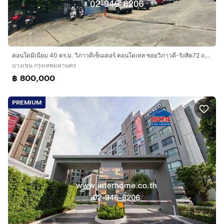
เข้า-ออกได้หลายเส้นทาง เช่น
ถนนวิภาวดีรังสิต ถนนลาดพร้าว ถนนรัชดาภิเษกใกล้ทางยก
ระดับอุตราภิมุข
ใกล้รถไฟฟ้า BTS สถานีหมอชิต
ใกล้รถไฟฟ้า MRT สถานีสวนจตุจักร
คอนโดมิเนียม 40 ตร.ม. วิภาวดีเซ็นเตอร์ คอนโดเทล ซอยวิภาวดี-รังสิต72 ถนนวิภาวดี-รังสิต ถนนเทพรักษ์ เขตบางเขน กรุงเทพมหานคร
ใกล้รถไฟฟ้า MRT สถานีพหลโยธิน
บางเขน กรุงเทพมหานคร
฿ 800,000
บริษัท อินเตอร์โฮม เรียลตี้ เอสเตท จำกัด
Interhome Realty Estate
PREMIUM
www.interhome.co.th
โทร.
กดเพื่อดูเบอร์โทร xxxxxx206
https://www.interhome.co.th/propertydetail.php?
propcode=64882