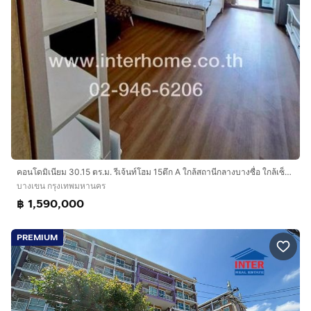
คอนโดมิเนียม 30.15 ตร.ม. รีเจ้นท์โฮม 15ตึก A ใกล้สถานีกลางบางซื่อ ใกล้เซ็นทรัลลาดพร้าว ถนนแจ้งวัฒนะ เขตบางเขน กรุงเทพมหานคร
บางเขน กรุงเทพมหานคร
฿ 1,590,000
PREMIUM