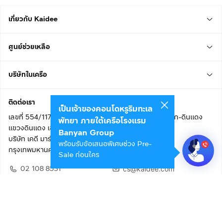
เกี่ยวกับ Kaidee
ศูนย์ช่วยเหลือ
บริษัทในเครือ
ติดต่อเรา
เป็นเจ้าของคอนโดหรูริมทะเล
เลขที่ 554/117 อาคารสกายไนน์ เซ็นเตอร์ ชั้น 22 ถนนอโศก-ดินแดง
พัทยา ภายใต้เครือโรงแรม
แขวงดินแดง เขตดินแดง
Banyan Group
บริษัท เคดี มาร์เก็ตเพลส จำกัด (สำนักงานใหญ่)
พร้อมรับข้อเสนอพิเศษช่วง Pre-
กรุงเทพมหานคร 10400
Sale ก่อนใคร
02 108 8531
cs@kaidee.com
ติดตามเรา