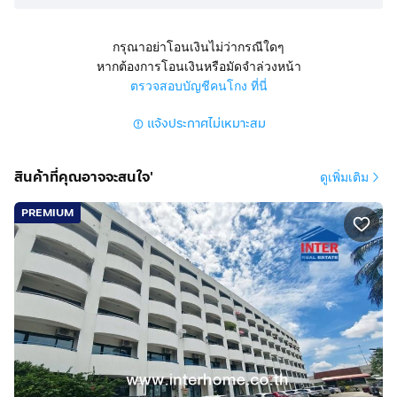
ขายคอนโดมิเนียม ใกล้สำนักงานใหญ่การบนไทย ซอย
วิภาวดีรังสิต20 ถนนวิภาวดี ถนนลาดพร้าว แขวงลาดยาว
กรุณาอย่าโอนเงินไม่ว่ากรณีใดๆ
(บางซื่อฝั่งหนือ) เขตบางเขน (บางซื่อ) กรุงเทพมหานคร
หากต้องการโอนเงินหรือมัดจำล่วงหน้า
ตรวจสอบบัญชีคนโกง ที่นี่
สูง 8 ชั้น 1 นอน 1 น้ำ 1 ครัว 1 ห้องนั่งเล่น อยู่ชั้น 3
แจ้งประกาศไม่เหมาะสม
มีแอร์ 2 ตัว ที่จอดรถ 1 คัน ม่าน
การตกแต่ง
สินค้าที่คุณอาจจะสนใจ'
ดูเพิ่มเติม
เฟอร์นิเจอร์บิวท์อิน ตกแต่งทั้งห้อง ( พร้อมอยู่ )
เครื่องใช้ไฟฟ้า
PREMIUM
ทำเลดีสถานที่ใกล้เคียง
ใกล้สำนักงานใหญ่การบินไทย ตลาดลุงเพิ่ม เซ็นทรัล
ลาดพร้าว ยูเนี่ยนมอลล์ JJ mall ตลาดนัดจตุจักร สวนจตุจักร
สถานีโทรทัศน์กองทัพบกช่อง 7 โรงเรียนหอวัง โรงเรียนแย้ม
สะอาด
การเดินทางสะดวก