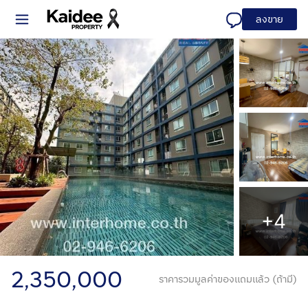
ลงขาย
+4
2,350,000
ราคารวมมูลค่าของแถมแล้ว (ถ้ามี)