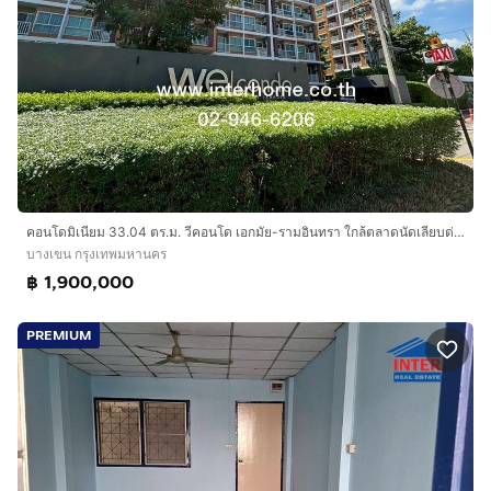
คอนโดมิเนียม 33.04 ตร.ม. วีคอนโด เอกมัย-รามอินทรา ใกล้ตลาดนัดเลียบด่วน ถนนประดิซฐ์มนูธรรม ถนนรามอินทรา เขตบางเขน กรุงเทพมหานคร
บางเขน กรุงเทพมหานคร
฿ 1,900,000
PREMIUM