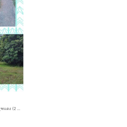
ขายที่ดินถมแล้วทำเลดี อ.สันทราย จ.เชียงใหม่ พร้อมโฉนดครุฑแดง (2 ไร่ 9 ตรว.) ใกล้ ตลาดแม่โจ้, รพ.สันทราย, มหาลัยแม่โจ้ (เจ้าของขายเอง)