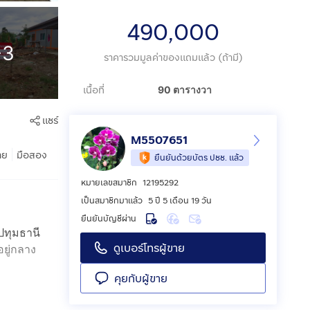
490,000
+3
ราคารวมมูลค่าของแถมแล้ว (ถ้ามี)
เนื้อที่
90 ตารางวา
แชร์
M5507651
|
าย
มือสอง
ยืนยันด้วยบัตร ปชช. แล้ว
หมายเลขสมาชิก
12195292
เป็นสมาชิกมาแล้ว
5 ปี 5 เดือน 19 วัน
ยืนยันบัญชีผ่าน
ปทุมธานี
ดูเบอร์โทรผู้ขาย
ยู่กลาง
คุยกับผู้ขาย