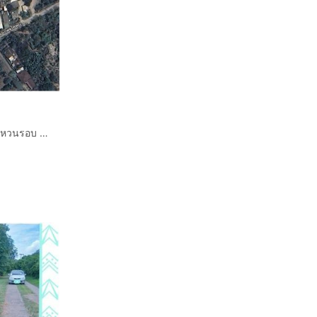
ขายที่ดินพร้อมสิ่งปลูกสร้าง ย่านสันทราย-เเม่โจ้ ห่างถนนวงเเหวนรอบ 4 ราว 50 เมตร