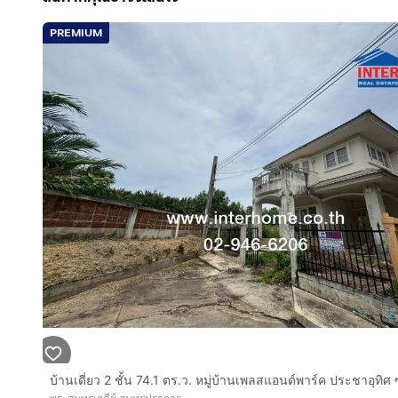
- ภายในบ้านปูกระเบื้องแผ่นเล็ก ( บริเวณฝ้าต้องซ่อม )
- ห้องครัวต่อเติมเคาน์เตอร์ครัวเรียบร้อยและมีชั้นเก็บขอ
PREMIUM
- ชั้นล่างมี 1 ห้องน้ำ 1 ห้องรับแขก
- ชั้นบนมี 3 ห้องนอนติดวอลเปเปอร์ภายในห้อง , พื้นปูลาม
ลักษณะเด่น
- " หน้าบ้านไม่ชนใคร เป็นส่วนตัว "
ทำเลดีสถานที่ใกล้เคียง
- ใกล้บิ๊กซีประชาอุทิศ 90
- ใกล้ตลาดวงศกร
- ใกล้ตลาดประชาอุทิศ 90
- ใกล้โรงเรียนสารสาสน์วิเทศศึกษา
- ใกล้วัดคลองมอญ
- ใกล้วัดทุ่งครุ
- ใกล้ ปั๊ม ปตท. สาขาประชาอุทิศ 90
- ใกล้เลียบทางด่วนกาญจนาภิเษก
การเดินทางสะดวก
ถนนซอยประชาอุทิศ90