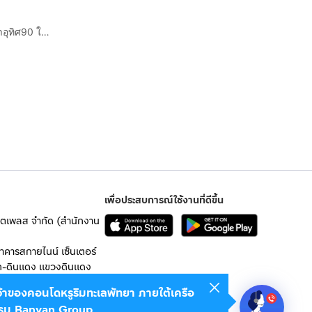
บ้านเดี่ยว 2 ชั้น 41.6 ตร.ว. หมู่บ้านสุขสำราญคอทเทจ ประชาอุทิศ90 ใกล้โรงเรียนสารสาสน์วิเศษศึกษา ซอยประชาอุทิศ90 ถนนประชาอุทิศ พระสมุทรเจดีย์
เพื่อประสบการณ์ใช้งานที่ดีขึ้น
เก็ตเพลส จำกัด (สำนักงาน
อาคารสกายไนน์ เซ็นเตอร์
ก-ดินแดง แขวงดินแดง
เจ้าของคอนโดหรูริมทะเลพัทยา ภายใต้เครือ
 10400
รม Banyan Group