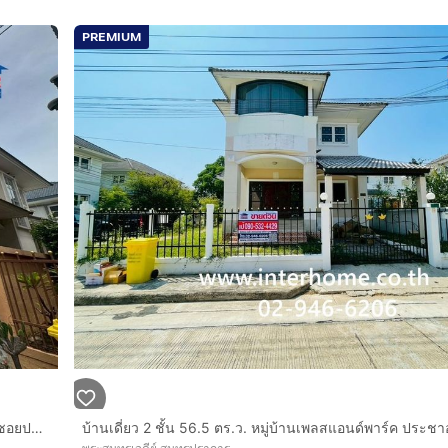
งด้านบน
PREMIUM
ิเนต
บ้านเดี่ยว 2 ชั้น 74.1 ตร.ว. หมู่บ้านเพลสแอนด์พาร์ค ประชาอุทิศ ซอยประชาอุทิศ90 ถนนประชาอุทิศ ถนนสุขสวัสดิ์ พระสมุทรเจดีย์ สมุทรปราการ