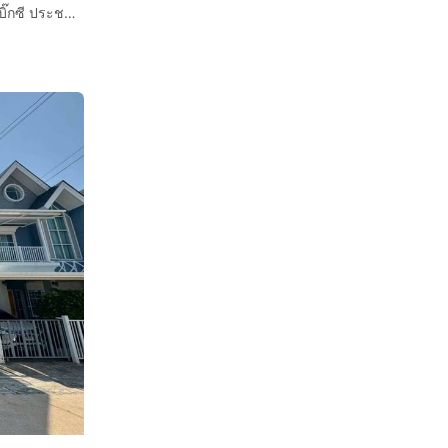
บ้านเดี่ยว 2 ชั้น 51 ตร.ว. หมู่บ้านเซนโทรประชาอุทิศ90 ใกล้บิ๊กซี ประชาอุทิศ90 ซอยประชาอุทิศ90 ถนนกาญจนาภิเษก ถนนประชาสามัคคี พระสมุทรเจดีย์