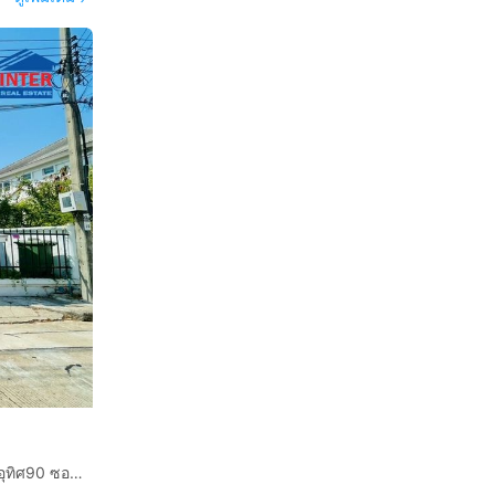
บ้านเดี่ยว 2 ชั้น 56.5 ตร.ว. หมู่บ้านเพลสแอนด์พาร์ค ประชาอุทิศ90 ซอยประชาอุทิศ90 ถนนประชาอุทิศ พระสมุทรเจดีย์ สมุทรปราการ