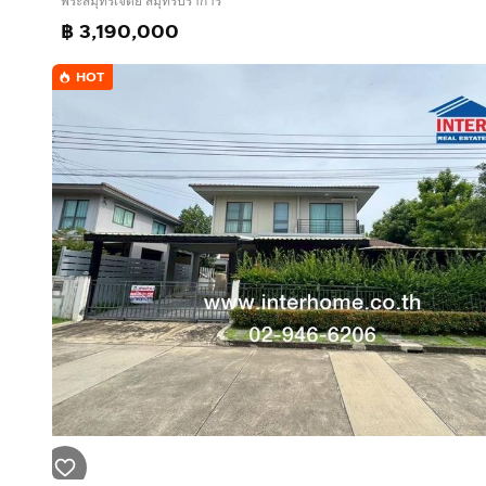
พระสมุทรเจดีย์ สมุทรปราการ
ถนนสุขสวัสดิ์
฿ 3,190,000
ถนนประชาอุทิศ
HOT
บริษัท อินเตอร์โฮม เรียลตี้ เอสเตท จำกัด
Interhome Realty Estate
www.interhome.co.th
โทร.
กดเพื่อดูเบอร์โทร xxxxxx206
https://www.interhome.co.th/propertydetail.php?p