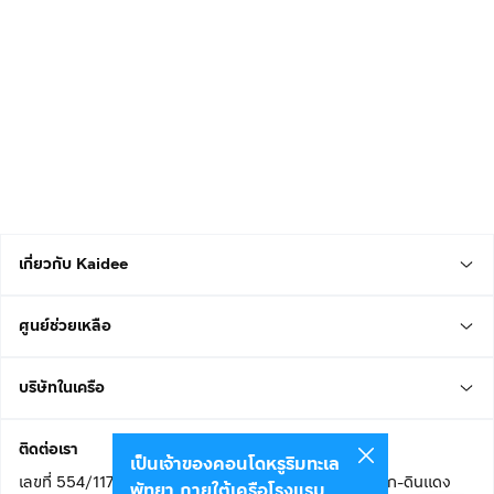
เกี่ยวกับ Kaidee
ศูนย์ช่วยเหลือ
บริษัทในเครือ
ติดต่อเรา
เป็นเจ้าของคอนโดหรูริมทะเล
เลขที่ 554/117 อาคารสกายไนน์ เซ็นเตอร์ ชั้น 22 ถนนอโศก-ดินแดง
พัทยา ภายใต้เครือโรงแรม