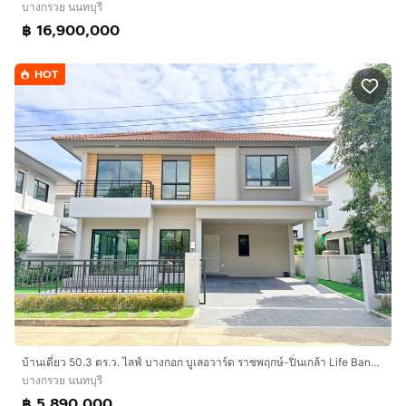
บางกรวย นนทบุรี
฿ 16,900,000
HOT
บ้านเดี่ยว 50.3 ตร.ว. ไลฟ์ บางกอก บูเลอวาร์ด ราชพฤกษ์-ปิ่นเกล้า Life Bangkok Boulevard Ratchaphruek-Pinklao ใกล้เซ็นทรัล เวสต์วิลล์ ราชพฤกษ์
บางกรวย นนทบุรี
฿ 5,890,000