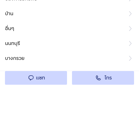
บ้าน
อื่นๆ
นนทบุรี
บางกรวย
โทร
แชท