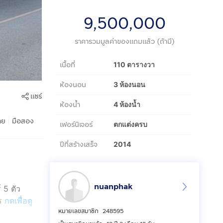
9,500,000
ราคารวมมูลค่าของแถมแล้ว (ถ้ามี)
เนื้อที่
110 ตารางวา
ห้องนอน
3 ห้องนอน
แชร์
ห้องน้ำ
4 ห้องน้ำ
|
าย
มือสอง
เฟอร์นิเจอร์
ตกแต่งครบ
ปีที่สร้างเสร็จ
2014
nuanphak
์ 5 ตัว
ทร
กดเพื่อดู
หมายเลขสมาชิก
248595