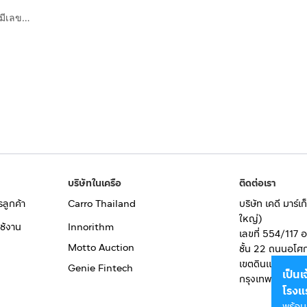
ขายบ้านพักตากอากาศ ตั้งอยู่เนินเขา วิวสวย เนื้อที่ประมาณ 7 ไร่ มีเลขที่บ้าน อยู่ที่แม่แอน จังหวัดเชียงใหม่
บริษัทในเครือ
ติดต่อเรา
รลูกค้า
Carro Thailand
บริษัท เคดี มาร์
ใหญ่)
ช้งาน
Innorithm
เลขที่ 554/117 
Motto Auction
ชั้น 22 ถนนอโศ
เขตดินแดง
Genie Fintech
เป็น
กรุงเทพมหานคร
โรงแ
พร้อม