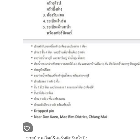
ขายบ้านสไตล์รีสอร์ทติดริมน้ำปิง