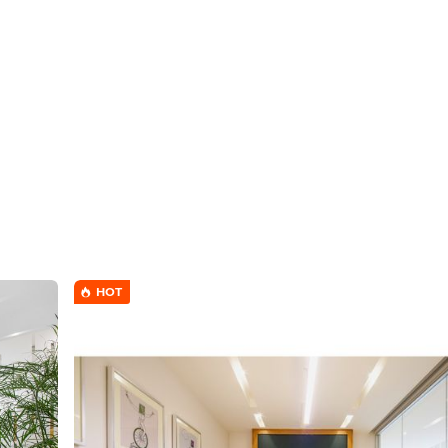
ซ้ำใครซึ่งอยู่ห่างออกไปเล็กน้อยจากเขตเมืองเก่าที่มีคุณค่าทางประวั
ื้นที่ทำงานที่โรงแรมไอคอนปาร์คซึ่งอยู่ห่างท่าอากาศยานนานาชาติ
ง ซึ่งออกแบบมาเพื่อประสิทธิภาพและการทำงานร่วมกัน หากต้องกา
ปกับโรงแรมและศูนย์การค้าชั้นนำที่ตั้งอยู่ในอาคารเดียวกันกับ
Regus Icon Park เหมาะสำหรับ พนักงาน 2 คน ออฟฟิศ ขนาดเล็ก ข
ร์ไปจนถึง WiFi ความเร็วสูง เพื่อให้คุณมุ่งขับเคลื่อนธุรกิจไปข้า
 หรืออยู่ยาวกว่านั้นและปรับแต่งพื้นที่ให้เหมาะกับความต้องการเฉพา
HOT
ทั่วโลก
ษาความปลอดภัย
ยเดือน