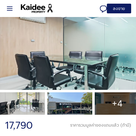
ลงขาย
+4
17,790
ราคารวมมูลค่าของแถมแล้ว (ถ้ามี)