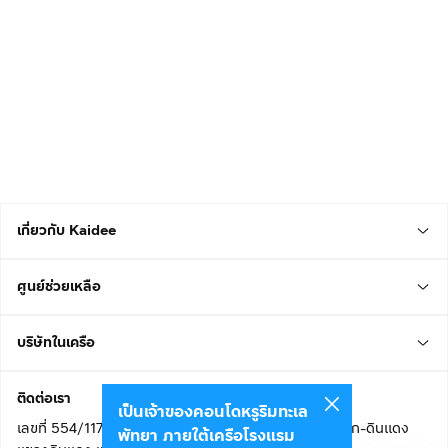
เกี่ยวกับ Kaidee
ศูนย์ช่วยเหลือ
บริษัทในเครือ
ติดต่อเรา
เป็นเจ้าของคอนโดหรูริมทะเล
เลขที่ 554/117 อาคารสกายไนน์ เซ็นเตอร์ ชั้น 22 ถนนอโศก-ดินแดง
พัทยา ภายใต้เครือโรงแรม