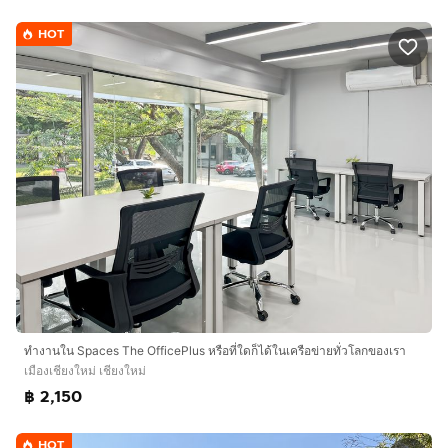
ออฟฟิศส่วนตัว Spaces ประกอบด้วย:
HOT
• การเข้าใช้เครือข่ายทั่วโลกของเราซึ่งมีสถานที่หลายพัน
แห่งทั่วโลก
• ทีมต้อนรับและทีมสนับสนุนที่เป็นมิตร
• เทคโนโลยีและ Wi-Fi ระดับธุรกิจที่ปลอดภัย
• เครื่องพิมพ์และการเข้าถึงฝ่ายสนับสนุนงานธุรการ
• บริการทำความสะอาด ค่าสาธารณูปโภค และระบบรักษา
ความปลอดภัย
• พื้นที่โต๊ะทำงานให้บริการแบบรายชั่วโมง รายวัน หรือราย
เดือน
• กิจกรรมสร้างเครือข่ายและกิจกรรมชุมชนเป็นประจำ
• จองและจัดการบัญชีได้ง่ายผ่านแอปของเรา
• เลย์เอาต์ที่ปรับแต่งได้และยืดหยุ่น
• พื้นที่ทำงานที่ขยายและเติบโตไปพร้อมกับธุรกิจของคุณ
ทำงานใน Spaces The OfficePlus หรือที่ใดก็ได้ในเครือข่ายทั่วโลกของเรา
• เฟอร์นิเจอร์ตามหลักสรีรศาสตร์คุณภาพสูง
เมืองเชียงใหม่ เชียงใหม่
฿ 2,150
โปรดทราบ: รูปภาพทั้งหมดในประกาศนี้เป็นภาพจากสถานที่
Spaces แต่อาจไม่ตรงกับสถานที่นี้โดยเฉพาะ
HOT