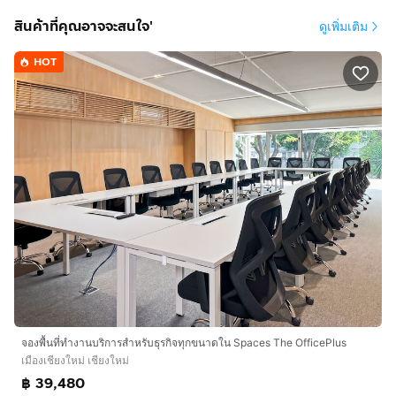
ตามที่คุณต้องการจากสำนักงานส่วนตัวที่กั้นด้วยกระจกหรือ
สินค้าที่คุณอาจจะสนใจ'
ดูเพิ่มเติม
พื้นที่สำนักงานแบบเปิดที่มีหน้าต่างสูงจากพื้นจรดเพดาน นำ
เสนอแนวคิดในห้องประชุมระดับมืออาชีพพร้อมทิวทัศน์ที่
HOT
สวยงาม สิ่งอำนวยความสะดวก และผนังอิฐล้วนอันชาญ
ฉลาด เพลิดเพลินกับ WiFi ระดับธุรกิจและการสนับสนุนใน
สถานที่ รวมถึงพื้นที่พักผ่อนที่สะดวกสบายพร้อมห้องครัวทัน
สมัย มุ่งหน้าไปยังเมืองเก่าหลังเลิกงานซึ่งอยู่ห่างออกไปเพียง
5 กม. เพื่อไปเยี่ยมชมสถานที่ท่องเที่ยวและร้านอาหารชั้นดี
ร่วมกับเพื่อนร่วมงาน
สร้างและปรับแต่งสภาพแวดล้อมที่มีขนาดพอดีสำหรับ ทีมที่มี
4 คน ด้วยพื้นที่ออฟฟิศส่วนตัวใน Spaces The OfficePlus.
ออฟฟิศ กลาง ของเราพร้อมบริการครบวงจร เข้าใช้ได้ 24/7
และรวมการเข้าใช้โคเวิร์กกิ้งแบบไม่จำกัดใน business club
ของเราในช่วงเวลาทำการ และเพราะเราเข้าใจดีว่าธุรกิจ
สามารถเปลี่ยนแปลงได้อย่างรวดเร็ว เราจะไม่ขอให้คุณลง
จองพื้นที่ทำงานบริการสำหรับธุรกิจทุกขนาดใน Spaces The OfficePlus
นามในสัญญาที่ผูกมัด – เงื่อนไขสัญญาของเรายืดหยุ่นและ
เมืองเชียงใหม่ เชียงใหม่
ปรับให้เหมาะกับความต้องการเฉพาะของคุณ
฿ 39,480