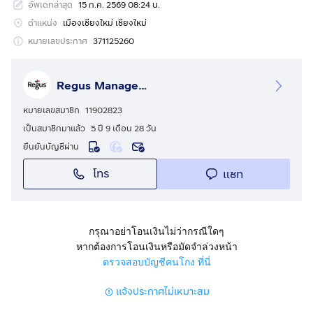
อัพเดทล่าสุด
15 ก.ค. 2569 08:24 น.
ดูแลส่วนที่เหลือทั้งหมด
ตำแหน่ง
เมืองเชียงใหม่ เชียงใหม่
นำธุรกิจของคุณสู่ประเทศไทยด้วยพื้นที่สำนักงานที่เป็นที่
หมายเลขประกาศ
371125260
ต้องการที่ The OfficePlus ในเมืองเชียงใหม่ ทำงานในเมือง
ใหญ่อันดับสองของประเทศไทยรองจากกรุงเทพฯ ใจกลาง
Regus Management Thailand
ย่านธุรกิจ ได้รับประโยชน์จากเศรษฐกิจการท่องเที่ยว การค้า
ปลีก และการบริการที่เจริญรุ่งเรือง ควบคู่ไปกับโครงสร้างพื้น
หมายเลขสมาชิก
11902823
ฐาน 'เมืองอัจฉริยะ' ที่พัฒนาอย่างรวดเร็วเพื่อสนับสนุนเครือ
เป็นสมาชิกมาแล้ว
5 ปี 9 เดือน 28 วัน
ข่ายของคุณ เพลิดเพลินกับทำเลถนนสายสำคัญในเมืองที่มี
ยืนยันบัญชีผ่าน
ร้านอาหารและคาเฟ่อยู่ใกล้เคียง สร้างเครือข่ายในพื้นที่ด้วย
โทร
แชท
สถานีรถไฟและสถานีขนส่งเชียงใหม่ที่อยู่ห่างออกไปไม่เกิน 7
กม. และสำนักงานของคุณอยู่ห่างจากใจกลางเมืองเพียง 5
กม. ใช้พื้นที่สำนักงานให้เกิดประโยชน์สูงสุดโดยไม่จำกัด
ระยะเวลา ซึ่งคุณสามารถขยายขนาดได้เมื่อคุณต้องการ
กรุณาอย่าโอนเงินไม่ว่ากรณีใดๆ
หากต้องการโอนเงินหรือมัดจำล่วงหน้า
ทำงานอย่างมีสไตล์จากอาคารสำนักงานที่โดดเด่นพร้อมส่วน
ตรวจสอบบัญชีคนโกง ที่นี่
หน้าอาคารแบบเปิดโล่งที่ให้ทัศนียภาพที่ชัดเจนในพื้นที่
แจ้งประกาศไม่เหมาะสม
ทำงานแบบไดนามิกพร้อมป้ายแบรนด์ที่เป็นมิตร ต้อนรับ
ลูกค้าของคุณที่บริเวณแผนกต้อนรับที่เป็นมิตร และทำงาน