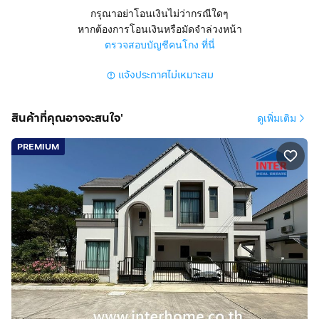
เมืองบางบ่อ) ถนนบางนา-ตราด ตำบลบางเสาธง อำเภอ
กรุณาอย่าโอนเงินไม่ว่ากรณีใดๆ
บางเสาธง จังหวัดสมุทรปราการ
หากต้องการโอนเงินหรือมัดจำล่วงหน้า
ตรวจสอบบัญชีคนโกง ที่นี่
สูง 2 ชั้น 3 นอน 3 น้ำ 1 ครัว
แจ้งประกาศไม่เหมาะสม
มีที่จอดรถ 2 คัน แอร์ 4 ตัว มุ้งลวด ม่าน สนาม
การตกแต่ง
สินค้าที่คุณอาจจะสนใจ'
ดูเพิ่มเติม
โครงการจากแสนสิริ บ้านสวย แยกเป็นสัดส่วน ชั้นล่างมีห้อง
นอนสำหรับผู้สูงอายุ
PREMIUM
ห้องครัวต่อเติมใหม่ทั้งหมด ต่อเติมหลังโรงรถ บ้านสภาพใหม่
มาก ตำแหน่งบ้านดี
อากาศเย็นสบายทั้งวัน พื้นที่เยอะ พื้นที่ใช้สอย 165 ตาราง
เมตร มีความเป็นส่วนตัวสูง
ทำเลดีสถานที่ใกล้เคียง :
* โลตัสบางบ่อ
* ตลาดบางบ่อ
* ไปรษณีย์บางบ่อ
* โรงพยาบาลบางบ่อ