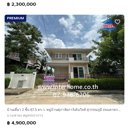
฿ 2,300,000
PREMIUM
บ้านเดี่ยว 2 ชั้น 67.5 ตร.ว. หมู่บ้านศุภาลัยการ์เด้นวิลล์ สุวรรณภูมิ ถนนลาดกระบัง ถนนวัดศรีวารีน้อย บางเสาธง สมุทรปราการ
บางเสาธง สมุทรปราการ
฿ 4,900,000