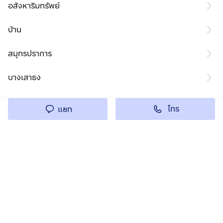
อสังหาริมทรัพย์
บ้าน
สมุทรปราการ
บางเสาธง
โทร
แชท