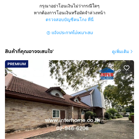
ตำบลหลักหก อำเภอเมืองปทุมธานี จังหวัดปทุมธานี
กรุณาอย่าโอนเงินไม่ว่ากรณีใดๆ
หากต้องการโอนเงินหรือมัดจำล่วงหน้า
สูง 2 ชั้น 4 ห้องนอน 3 ห้องน้ำ 1 ห้องรับแขก 1 ห้องแม่บ้าน 1
ตรวจสอบบัญชีคนโกง ที่นี่
ห้องอาหาร 1 ห้องครัว
แจ้งประกาศไม่เหมาะสม
มีที่จอดรถ 10 คัน
การตกแต่ง
สินค้าที่คุณอาจจะสนใจ'
ดูเพิ่มเติม
- บ้านขายตามสภาพ
- โครงสร้างแข็งแรง
PREMIUM
- พื้นที่ใช้สอย 600 ตารางเมตร
- หน้ากว้าง 20 เมตร ลึก 60 เมตร
- บ้านหันหน้าทิศตะวันออก
- มีพื้นที่เหลือด้านหน้า
- ตารางวาละ 46,358 บาท
- สภาพแวดล้อมดี
ทำเลดีสถานที่ใกล้เคียง
ใกล้มหาวิทยาลัยรังสิต
ศาลพระพรหมเมืองเอก