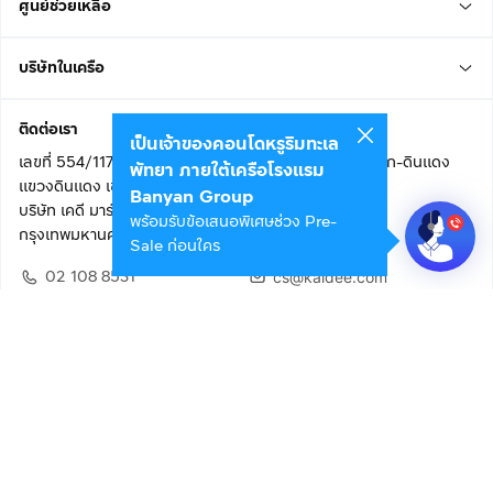
ศูนย์ช่วยเหลือ
บริษัทในเครือ
ติดต่อเรา
เป็นเจ้าของคอนโดหรูริมทะเล
เลขที่ 554/117 อาคารสกายไนน์ เซ็นเตอร์ ชั้น 22 ถนนอโศก-ดินแดง
พัทยา ภายใต้เครือโรงแรม
แขวงดินแดง เขตดินแดง
Banyan Group
บริษัท เคดี มาร์เก็ตเพลส จำกัด (สำนักงานใหญ่)
พร้อมรับข้อเสนอพิเศษช่วง Pre-
กรุงเทพมหานคร 10400
Sale ก่อนใคร
02 108 8531
cs@kaidee.com
ติดตามเรา
เพื่อประสบการณ์ใช้งานที่ดีขึ้น