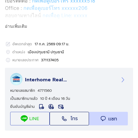
เบอร์ติดต่อ :
กดเพื่อดูเบอร์โทร xxxxxx518
Office :
กดเพื่อดูเบอร์โทร xxxxxx206
สอบถามทางไลน์
กดเพื่อดู Line: xxxxx
Line ID: @interhome
อ่านเพิ่มเติม
รหัสอสังหาริมทรัพย์ : 65659
อัพเดทล่าสุด
17 ก.ค. 2569 09:17 น.
ขนาด 302 ตร.ว.
ตำแหน่ง
เมืองปทุมธานี ปทุมธานี
ที่ตั้ง : หมู่บ้านเมืองเอก ถ.กำแพงเพชร เมืองปทุมธานี
หมายเลขประกาศ
371137405
ปทุมธานี
Interhome Realty Estate
รายละเอียด
ใกล้มหาวิทยาลัยรังสิต ศาลพระพรหมเมืองเอก ฟิวเจอร์พาร์ค
หมายเลขสมาชิก
4771560
รังสิต
เป็นสมาชิกมาแล้ว
10 ปี 4 เดือน 16 วัน
ยืนยันบัญชีผ่าน
หมู่บ้านเมืองเอก ขายที่ดิน+บ้าน 2 หลัง
โทร
แชท
LINE
ขายที่ดิน+บ้าน 2 หลัง ใกล้มหาวิทยาลัยรังสิต ซอยเอก
ทักษิณ4 ถนนพหลโยธิน ถนนกำแพงเพชร6 ถนนเอกทักษิณ