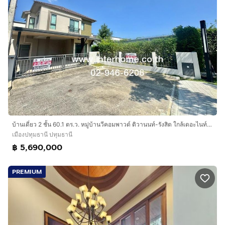
บ้านเดี่ยว 2 ชั้น 60.1 ตร.ว. หมู่บ้านวีคอมพาวด์ ติวานนท์-รังสิต ใกล้เดอะไนท์เซ็นเตอร์ ติวานนท์ ถนนติวานนท์ ถนนรังสิต-ปทุมธานี เมืองปทุมธานี
เมืองปทุมธานี ปทุมธานี
฿ 5,690,000
PREMIUM