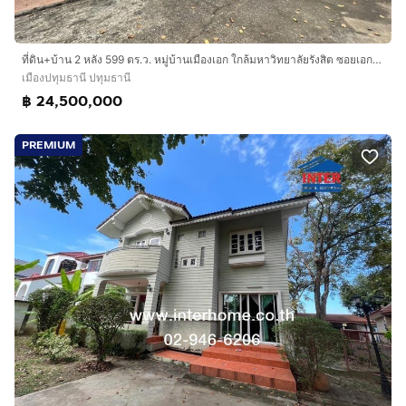
ฟิวเจอร์พาร์ครังสิต
เซียร์รังสิต
สนามกอล์ฟเมืองเอก
ที่ดิน+บ้าน 2 หลัง 599 ตร.ว. หมู่บ้านเมืองเอก ใกล้มหาวิทยาลัยรังสิต ซอยเอกทักษิณ4 ถนนพหลโยธิน ถนนกำแพงเพชร6 ถนนเอกทักษิณ เมืองปทุมธานี ปทุม
เมืองปทุมธานี ปทุมธานี
฿ 24,500,000
การเดินทางสะดวก
ถนนพหลโยธิน
PREMIUM
ถนนกำแพงเพชร6
ถนนเอกทักษิณ
ถนนนาวง
ใกล้สถานีรถไฟฟ้าสถานีหลักหก
ใกล้ทางด่วนโทล์เวย์
บริษัท อินเตอร์โฮม เรียลตี้ เอสเตท จำกัด
Interhome Realty Estate
www.interhome.co.th
โทร.
กดเพื่อดูเบอร์โทร xxxxxx206
https://www.interhome.co.th/propertydetail.php?