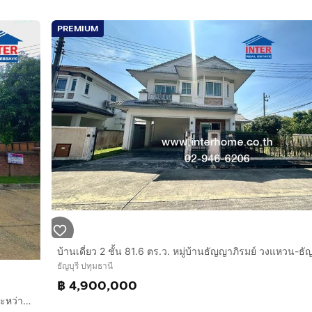
PREMIUM
ธัญบุรี ปทุมธานี
฿ 4,900,000
บ้านเดี่ยว 2 ชั้น 72 ตร.ว. หมู่บ้านคาซ่า วิลล์ รังสิต-คลองสอง อยู่ระหว่างซอยรังสิต-นครนายก58 และ60 ถนนรังสิต-นครนายก ถนนพหลโยธิน ธัญบุรี