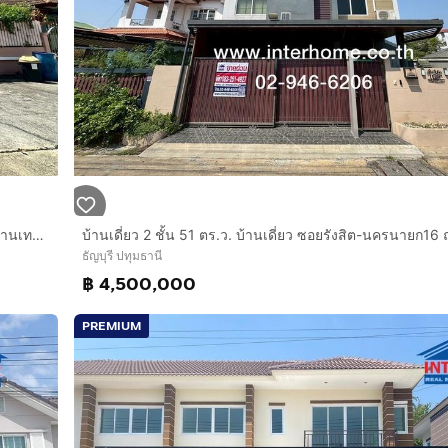
ครนายก ถนนคลองสอง ตำบลประชาธิปัตย์ อำเภอธัญบุรี จังหวัดปท
ห้องซักล้างหลังบ้าน
บ้านเดี่ยว 2 ชั้น 60 ตร.ว. หมู่บ้านซื่อตรงรังสิต คลอง3 ใกล้สำนักงานเทศบาลเมืองบึงยี่โถ ถนนรังสิต-นครนายก ธัญบุรี ปทุมธานี
ธัญบุรี ปทุมธานี
฿ 4,500,000
PREMIUM