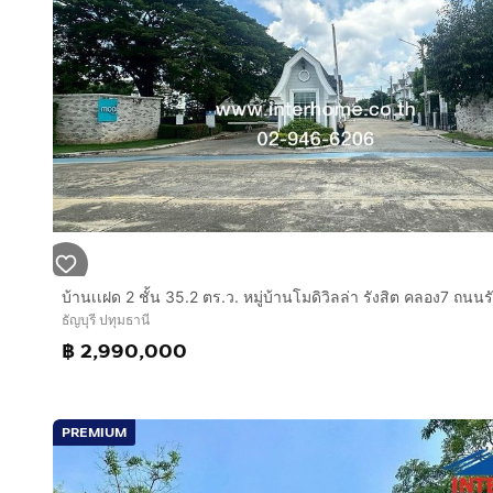
บริษัท อินเตอร์โฮม เรียลตี้ เอสเตท จำกัด
Interhome Realty Estate
www.interhome.co.th
โทร.
กดเพื่อดูเบอร์โทร xxxxxx206
https://www.interhome.co.th/propertydetail.php?p
ธัญบุรี ปทุมธานี
฿ 2,990,000
PREMIUM