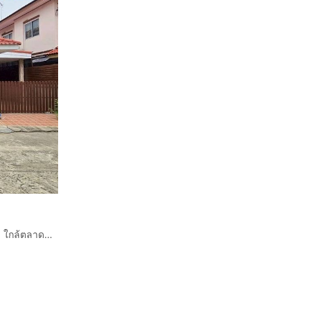
บ้านเดี่ยว 2 ชั้น 40.5 ตร.ว. หมู่บ้านเจริญลาภ5 รังสิต-คลอง8 ใกล้ตลาดนัดคลอง8 และโลตัส รังสิต คลอง 7 ถนนรังสิต-นครนายก