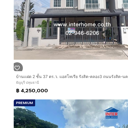
*สนามกีฬาธูปเตมีย์
*มหาวิยาลัยรังสิต
*มหาวิทยาลัยธรรมศาสตร์รังสิต
*มหาวิทยาลัยราชมงคลธัญบุรี คลอง6
*โรงเรียนวัดลาดสนุ่น
*โรงเรียนโชคชัย(รังสิต)
*โรงพยาบาลแพทย์รังสิต
*โรงพยาบาลเปาโลรังสิต
*โรงพยาบาลบางประกอก
การเดินทางสะดวก :
*เข้า-ออกได้สองทาง ฝั่งถนนลำลูกกา และถนนรังสิต-นค
ธัญบุรี ปทุมธานี
ธัญบุรี คลอง 2
฿ 4,250,000
*มีรถประจำทาง รถสองแถว
*ใกล้สถานีรถไฟฟ้าคูคต
PREMIUM
*ใกล้สนามบินดอนเมือง
*ใกล้ทางด่วนมอเตอร์เวย์
*ถนนลำลูกกา ถนนเสมาฟ้าคราม ถนนรังสิต-นครนายก เชื