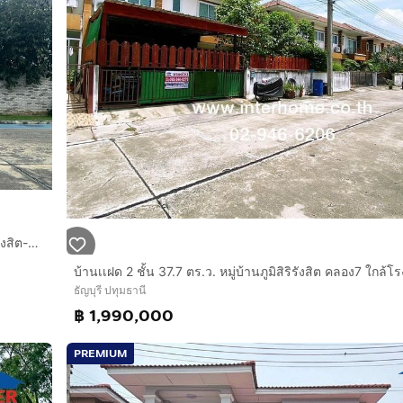
ropcode=65955
บ้านเเฝด 2 ชั้น 35.2 ตร.ว. หมู่บ้านโมดิวิลล่า รังสิต คลอง7 ถนนรังสิต-นครนายก ถนนทางหลวงแผ่นดินหมายเลข305 ธัญบุรี ปทุมธานี
ธัญบุรี ปทุมธานี
฿ 1,990,000
PREMIUM