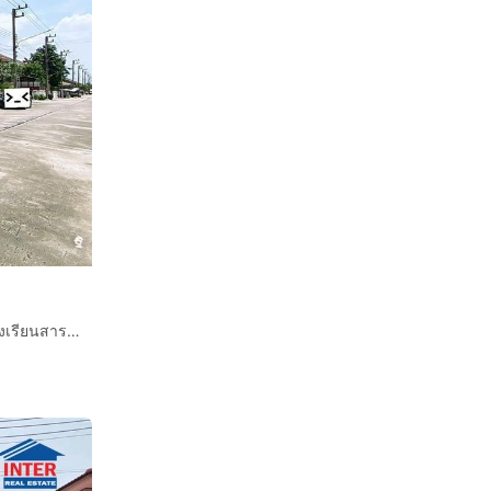
บ้านเเฝด 2 ชั้น 37.7 ตร.ว. หมู่บ้านภูมิสิริรังสิต คลอง7 ใกล้โรงเรียนสารสาร์ทวิเทศรังสิตคลอง7 ถนนรังสิต-นครนายก คลอง7 ธัญบุรี ปทุมธานี