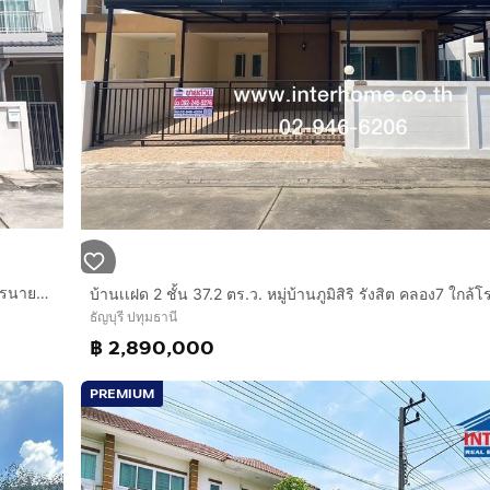
บ้านเเฝด 2 ชั้น 37 ตร.ว. แอสโทเรีย รังสิต-คลอง3 ถนนรังสิต-นครนายก ถนนโยธาธิการคูคต-คลองหลวง ธัญบุรี ปทุมธานี
รนายก
ธัญบุรี ปทุมธานี
฿ 2,890,000
PREMIUM
่อต่อไปยังถนนพหลโยธิน