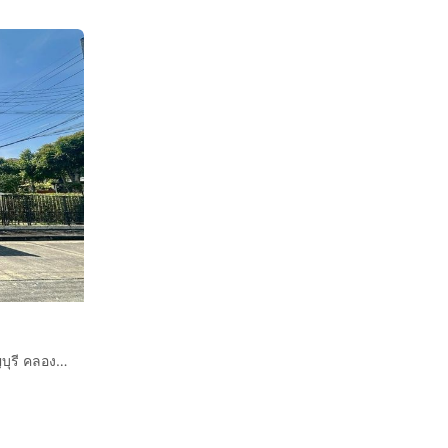
บ้านเดี่ยว 2 ชั้น 81.6 ตร.ว. หมู่บ้านธัญญาภิรมย์ วงแหวน-ธัญบุรี คลอง5 ถนนรังสิต-นครนายก ธัญบุรี ปทุมธานี