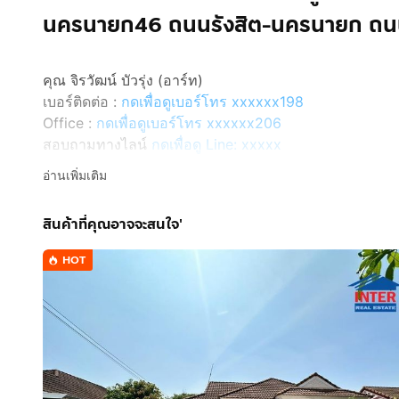
นครนายก46 ถนนรังสิต-นครนายก ถนนค
คุณ จิรวัฒน์ บัวรุ่ง (อาร์ท)
เบอร์ติดต่อ :
กดเพื่อดูเบอร์โทร xxxxxx198
Office :
กดเพื่อดูเบอร์โทร xxxxxx206
สอบถามทางไลน์
กดเพื่อดู Line: xxxxx
Line ID: @interhome
อ่านเพิ่มเติม
รหัสอสังหาริมทรัพย์ : 65955
สินค้าที่คุณอาจจะสนใจ'
ขนาด 40.2 ตร.ว.
HOT
ที่ตั้ง : หมู่บ้านเอกกวิน 3 รังสิต - คลอง 2 ถ.รังสิต-นครนา
รายละเอียด
ใกล้ศูนย์การค้า แหล่งร้านค้า ร้านอาหารมากมาย ใกล้ห้างโล
หมู่บ้านเอกกวิน 3 รังสิต - คลอง 2 (Baan E kawin 3 Rang