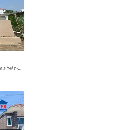
ุมธานี
บ้านเดี่ยว 2 ชั้น 51 ตร.ว. บ้านเดี่ยว ซอยรังสิต-นครนายก16 ถนนรังสิต-นครนายก ธัญบุรี ปทุมธานี