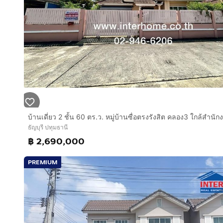
ขายบ้านเเฝด 2 ชั้น ซอยรังสิต-นครนายก46 ถนนรังสิต-น
สูง 2 ชั้น 3 นอน 3 น้ำ 1 ครัว
มีที่จอดรถ 2 คัน
การตกแต่ง :
บ้านแฝด 2 ชั้น 3 ห้องนอน 3 ห้องน้ำ
ต่อเติม : หลังคา-ปูกระเบื้องพื้นที่จอดรถ,ห้องครัวบิวท์อิน, 
ส่วนกลางมีสวนสาธารณะ, สนามเด็กเล่น
ค่าส่วนกลางปีละ 9,500 บาท
ธัญบุรี ปทุมธานี
฿ 2,690,000
ทำเลดี สถานที่ใกล้เคียง :
*ใกล้ศูนย์การค้า แหล่งร้านค้า ร้านอาหารมากมาย
PREMIUM
*ใกล้ห้างโลตัส, บิ๊กซี
*เซียร์รังสิต
*ฟิวเจอร์พาร์ครังสิต
*แม็คโครฟุ๊ดเซ็นเตอร์
*ตลาดนาทอง, ตลาดนานาเจริญ