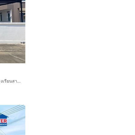
บ้านเเฝด 2 ชั้น 37.2 ตร.ว. หมู่บ้านภูมิสิริ รังสิต คลอง7 ใกล้โรงเรียนสารสาร์ทวิเทศรังสิตคลอง7 ถนนรังสิต-นครนายก คลอง7 ธัญบุรี ปทุมธานี