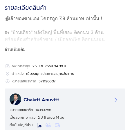
รายละเอียดสินค้า
💰เจ้าของขายเอง โคตรถูก 7.9 ล้านบาท เท่านั้น !
🏡 "บ้านเดี่ยว" หลังใหญ่ พื้นที่เยอะ ติดถนน 3 ด้าน
พร้อมห้องสำหรับค้าขาย / เปิดออฟฟิศ ติดถนนเมน
อ่านเพิ่มเติม
⭐ จุดเด่นที่ทำให้ทรัพย์นี้แตกต่าง
• บ้านเดี่ยว + ห้องค้าขายติดถนนเมน ทำเงินได้ทันที
อัพเดทล่าสุด
25 มิ.ย. 2569 04:39 น.
• หลังมุม ทำเลค้าขาย ติดถนนทั้ง 3 ด้าน
• เหมาะอยู่อาศัย + ทำธุรกิจขนาดเล็ก / ปล่อยเช่า
ตำแหน่ง
เมืองสมุทรปราการ สมุทรปราการ
• หน้าบ้านติดถนน คนผ่านตลอด ชุมชนใหญ่ ไม่เปลี่ยว
หมายเลขประกาศ
371190307
• รถสองแถวผ่านหน้าบ้าน วิ่งตรงถึง BTS แพรกษา
• เดิน 1 นาที ถึงตลาด / 7-Eleven / Lotus Express
Chakrit Anuvitthayaworrakij
• ไม่เคยมีประวัติน้ำท่วม
• ค่าส่วนกลางเพียง 400 บาท/เดือน
หมายเลขสมาชิก
14393258
• บ้านหันทิศใต้ ลมดี อยู่สบายตลอดปี
เป็นสมาชิกมาแล้ว
2 ปี 8 เดือน 14 วัน
• บ้านเดี่ยวหลังนี้ “ดีที่สุด” หันหน้ารับพลังทิศใต้
ยืนยันบัญชีผ่าน
• ถูกต้องตามหลักฮวงจุ้ยยุค 9 — ทิศรับพลังยุค (旺)