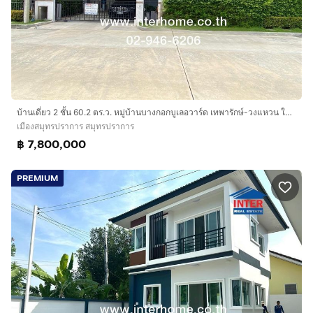
และสิ่งอำนวยความสะดวกครบครัน
💰 ราคาเพียง 7.9 ล้านบาท (เจ้าของขายเอง)
ขายต่ำกว่าราคาประเมินธนาคาร (ธนาคารประเมิน 10 ล้าน
บาท)
📞 สนใจติดต่อเจ้าของโดยตรง
บ้านเดี่ยว 2 ชั้น 60.2 ตร.ว. หมู่บ้านบางกอกบูเลอวาร์ด เทพารักษ์-วงแหวน ใกล้เมกา บางนา ติดถนนเทพารักษ์ ถนนศรีนครินทร์ เมืองสมุทรปราการ
โทร :
กดเพื่อดูเบอร์โทร xxxxxx522
เมืองสมุทรปราการ สมุทรปราการ
Line ID :
กดเพื่อดูเบอร์โทร xxxxxx522
฿ 7,800,000
PREMIUM