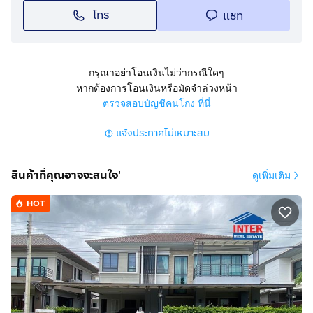
โทร
แชท
📑 รายละเอียดทรัพย์
• บ้านเดี่ยว 2 ชั้น ( 5 ห้องนอน 2 ห้องน้ำ )
• ห้องค้าขาย 5 ห้อง ( แยกจากตัวบ้าน )
กรุณาอย่าโอนเงินไม่ว่ากรณีใดๆ
• บ้านหลังเล็กแยกอีก 1 หลัง
หากต้องการโอนเงินหรือมัดจำล่วงหน้า
• จอดรถได้ 3 คัน (มีโรงจอดรถ)
ตรวจสอบบัญชีคนโกง ที่นี่
• พื้นที่ดิน 124.2 ตร.วา
แจ้งประกาศไม่เหมาะสม
📐 ขนาดพื้นที่โดยประมาณ
• ด้านหน้า (ทิศใต้) กว้าง 12 ม.
สินค้าที่คุณอาจจะสนใจ'
ดูเพิ่มเติม
• ด้านซ้าย (ตะวันตก) 37 ม.
• ด้านขวา (ตะวันออก) 24 ม.
HOT
• ด้านหลัง (เหนือ) 21 ม.
• ด้านติดถนนรวมประมาณ 68 ม.
📍 หมู่บ้านพฤกษา 15 แพรกษาใหม่ เมืองสมุทรปราการ
"ตรงข้ามตลาดเช้าพฤกษา 15, ตลาดน้ำ, 7-Eleven, และ
Lotus Express"