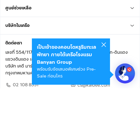
ศูนย์ช่วยเหลือ
บริษัทในเครือ
ติดต่อเรา
เป็นเจ้าของคอนโดหรูริมทะเล
เลขที่ 554/117 อาคารสกายไนน์ เซ็นเตอร์ ชั้น 22 ถนนอโศก-ดินแดง
พัทยา ภายใต้เครือโรงแรม
แขวงดินแดง เขตดินแดง
Banyan Group
บริษัท เคดี มาร์เก็ตเพลส จำกัด (สำนักงานใหญ่)
พร้อมรับข้อเสนอพิเศษช่วง Pre-
กรุงเทพมหานคร 10400
Sale ก่อนใคร
02 108 8531
cs@kaidee.com
ติดตามเรา
เพื่อประสบการณ์ใช้งานที่ดีขึ้น