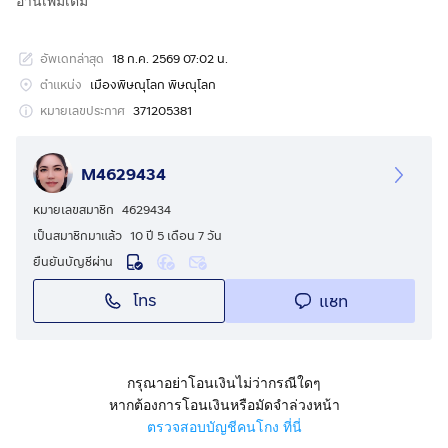
อ่านเพิ่มเติม
ย้ายไปอยู่กทม. แถมฟรี เฟอร์นิเจอร์.แอร์ใหม่มิสซูบิชิ 2 ตัว
เครื่องทำน้ำอุ่นชารป์ โต๊ะ ตู้ เตียง พร้อมโคมไฟเพดาล
อัพเดทล่าสุด
18 ก.ค. 2569 07:02 น.
คริสตัล ปั้มน้ำ แทงค์น้ำ ขายถูก 2,690,000บาท ค่า
ธรรมเนียมการโอน ทุกอย่าง รวมถึงค่าภาษีทุกอย่างออก
ตำแหน่ง
เมืองพิษณุโลก พิษณุโลก
คนละครึ่งคะ
หมายเลขประกาศ
371205381
สนใจโทร
กดเพื่อดูเบอร์โทร xxxxxx533
หรือทักไลท์
กดเพื่อ
ดูเบอร์โทร xxxxxx533
คุณนัท
M4629434
หมายเลขสมาชิก
4629434
เป็นสมาชิกมาแล้ว
10 ปี 5 เดือน 7 วัน
ยืนยันบัญชีผ่าน
โทร
แชท
กรุณาอย่าโอนเงินไม่ว่ากรณีใดๆ
หากต้องการโอนเงินหรือมัดจำล่วงหน้า
ตรวจสอบบัญชีคนโกง ที่นี่