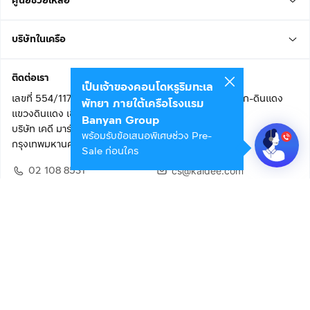
ศูนย์ช่วยเหลือ
บริษัทในเครือ
ติดต่อเรา
เป็นเจ้าของคอนโดหรูริมทะเล
เลขที่ 554/117 อาคารสกายไนน์ เซ็นเตอร์ ชั้น 22 ถนนอโศก-ดินแดง
พัทยา ภายใต้เครือโรงแรม
แขวงดินแดง เขตดินแดง
Banyan Group
บริษัท เคดี มาร์เก็ตเพลส จำกัด (สำนักงานใหญ่)
พร้อมรับข้อเสนอพิเศษช่วง Pre-
กรุงเทพมหานคร 10400
Sale ก่อนใคร
02 108 8531
cs@kaidee.com
ติดตามเรา
เพื่อประสบการณ์ใช้งานที่ดีขึ้น