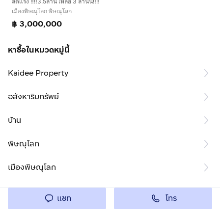
ลดแรง ‼️‼️3.5ล้าน เหลือ 3 ล้านน‼️‼️
เมืองพิษณุโลก พิษณุโลก
฿ 3,000,000
หาซื้อในหมวดหมู่นี้
Kaidee Property
อสังหาริมทรัพย์
บ้าน
พิษณุโลก
เมืองพิษณุโลก
โทร
แชท