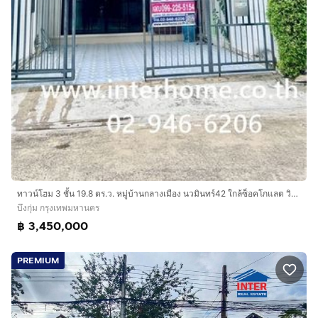
ทาวน์โฮม 3 ชั้น 19.8 ตร.ว. หมู่บ้านกลางเมือง นวมินทร์42 ใกล้ซ็อคโกแลต วิลล์ ซอยนวมินทร์42 ถนนนวมินทร์ ถนนประเสร็ฐมนูกิจ เขตบึงกุ่ม กรุงเทพ
บึงกุ่ม กรุงเทพมหานคร
฿ 3,450,000
PREMIUM