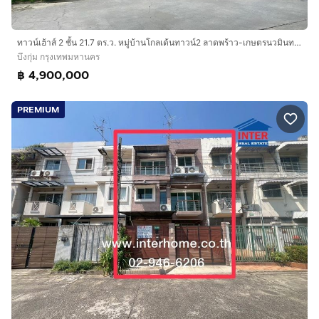
ทาวน์เฮ้าส์ 2 ชั้น 21.7 ตร.ว. หมู่บ้านโกลเด้นทาวน์2 ลาดพร้าว-เกษตรนวมินทร์ ซอยนวมินทร์42 แยก27 ถนนนวมินทร์ ถนนประเสริฐมนูกิจ เขตบึงกุ่ม กรุง
บึงกุ่ม กรุงเทพมหานคร
฿ 4,900,000
PREMIUM