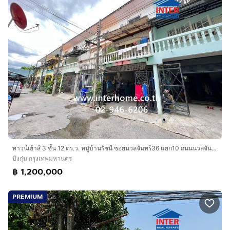
ทาวน์เฮ้าส์ 3 ชั้น 12 ตร.ว. หมู่บ้านรัชนี ซอยนวลจันทร์36 แยก10 ถนนนวลจันทร์ ถนนประดิษฐ์มนูธรรม เขตบึงกุ่ม กรุงเทพมหานคร
บึงกุ่ม กรุงเทพมหานคร
฿ 1,200,000
PREMIUM