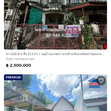
ทาวน์เฮ้าส์ 3 ชั้น 21.3 ตร.ว. หมู่บ้านนวลผกา ตรงข้ามวัดนวลจันทร์ ซอยนวลจันทร์31 ถนนนวลจันทร์31 เขตบึงกุ่ม กรุงเทพมหานคร
บึงกุ่ม กรุงเทพมหานคร
฿ 2,500,000
PREMIUM