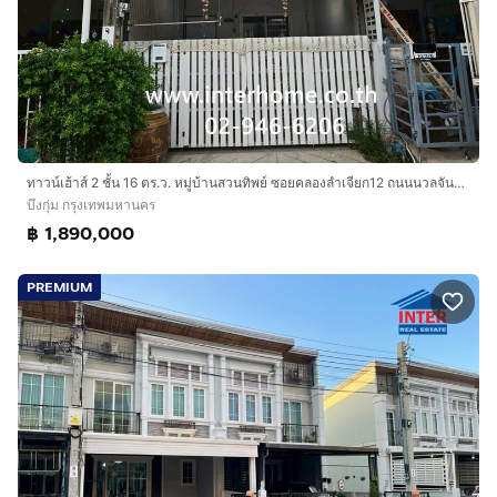
ทาวน์เฮ้าส์ 2 ชั้น 16 ตร.ว. หมู่บ้านสวนทิพย์ ซอยคลองลำเจียก12 ถนนนวลจันทร์ ถนนเกษตร-นวมินทร์ เขตบึงกุ่ม กรุงเทพมหานคร
บึงกุ่ม กรุงเทพมหานคร
฿ 1,890,000
PREMIUM