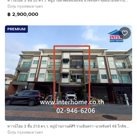
ทาวน์โฮม 3 ชั้น 20 ตร.ว. หมู่บ้านทรัพย์หมื่นแสน นวลจันทร์ ซอยนวมินทร์163 ถนนอินทรา ถนนนวมินทร์ เขตบึงกุ่ม กรุงเทพมหานคร
บึงกุ่ม กรุงเทพมหานคร
฿ 2,900,000
PREMIUM
ทาวน์โฮม 3 ชั้น 21.6 ตร.ว. หมู่บ้านกานต์ศิริ รามอินทรา-นวลจันทร์ 48 ใกล้ซอยนวลจันทร์48 ถนนประดิษฐ์มนูธรรม ถนนนวลจันทร์ เขตบึงกุ่ม กรุงเทพ
บึงกุ่ม กรุงเทพมหานคร