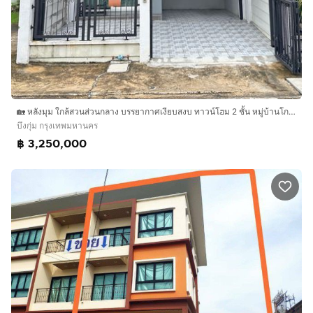
🏡 หลังมุม ใกล้สวนส่วนกลาง บรรยากาศเงียบสงบ ทาวน์โฮม 2 ชั้น หมู่บ้านโกลเด้น ทาวน์ 3 ลาดพร้าว - เกษตรนวมินทร์
บึงกุ่ม กรุงเทพมหานคร
฿ 3,250,000