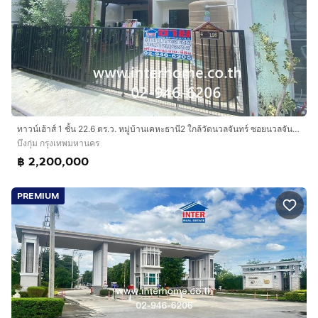
ทาวน์เฮ้าส์ 1 ชั้น 22.6 ตร.ว. หมู่บ้านเคหะธานี2 ใกล้วัดนวลจันทร์ ซอยนวลจันทร์56 แยก1 (ซอยรามอินทรา44) ถนนรามอินทรา เขตบึงกุ่ม กรุงเทพมหานคร
บึงกุ่ม กรุงเทพมหานคร
฿ 2,200,000
PREMIUM