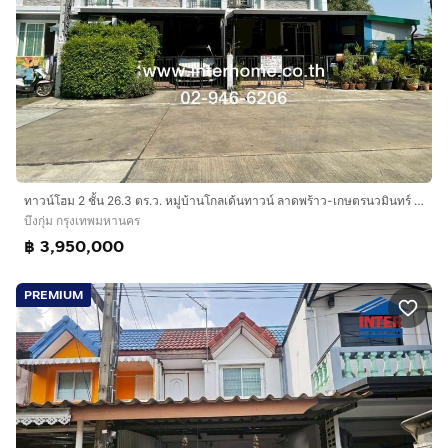
ทาวน์โฮม 2 ชั้น 26.3 ตร.ว. หมู่บ้านโกลเด้นทาวน์ ลาดพร้าว-เกษตรนวมินทร์ ซอยนวมินทร์42 แยก27 ถนนนวมินทร์ ถนนเสรีไทย เขตบึงกุ่ม กรุงเทพมหานคร
บึงกุ่ม กรุงเทพมหานคร
฿ 3,950,000
PREMIUM