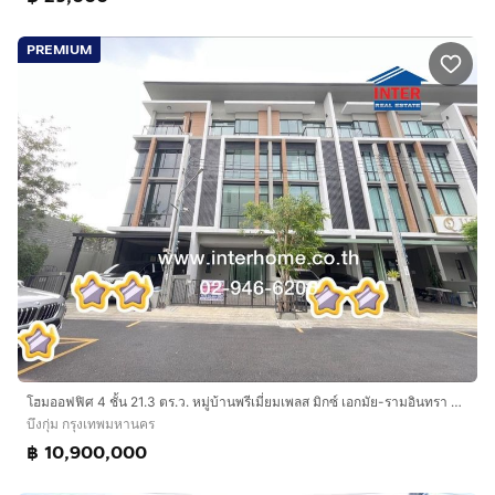
PREMIUM
โฮมออฟฟิศ 4 ชั้น 21.3 ตร.ว. หมู่บ้านพรีเมี่ยมเพลส มิกซ์ เอกมัย-รามอินทรา ถนนนวลจันทร์ ถนนเกษตร-นวมินทร์ ถนนรามอินทรา เขตบึงกุ่ม กรุงเทพ
บึงกุ่ม กรุงเทพมหานคร
฿ 10,900,000