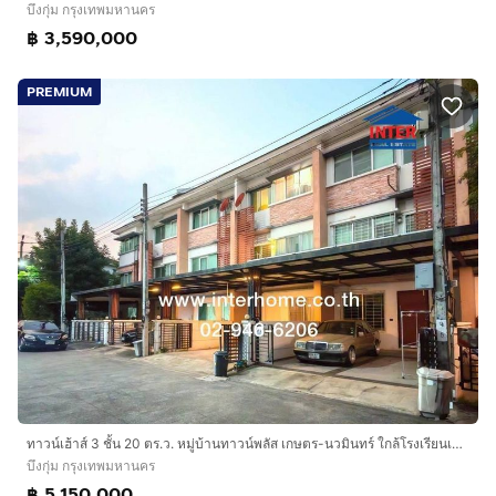
บึงกุ่ม กรุงเทพมหานคร
฿ 3,590,000
PREMIUM
ทาวน์เฮ้าส์ 3 ชั้น 20 ตร.ว. หมู่บ้านทาวน์พลัส เกษตร-นวมินทร์ ใกล้โรงเรียนเลิศหล้า ถนนคลองลำเจียก ถนนประเสริฐมนูกิจ เขตบึงกุ่ม กรุงเทพมหานคร
บึงกุ่ม กรุงเทพมหานคร
฿ 5,150,000