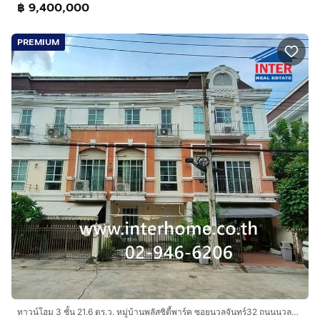
฿ 9,400,000
PREMIUM
ทาวน์โฮม 3 ชั้น 21.6 ตร.ว. หมู่บ้านพลัสซิตี้พาร์ค ซอยนวลจันทร์32 ถนนนวลจันทร์ ถนนรามอินทรา เขตบึงกุ่ม กรุงเทพมหานคร