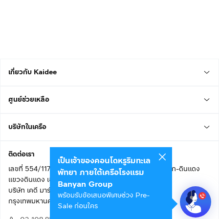
เกี่ยวกับ Kaidee
ศูนย์ช่วยเหลือ
บริษัทในเครือ
ติดต่อเรา
เป็นเจ้าของคอนโดหรูริมทะเล
เลขที่ 554/117 อาคารสกายไนน์ เซ็นเตอร์ ชั้น 22 ถนนอโศก-ดินแดง
พัทยา ภายใต้เครือโรงแรม
แขวงดินแดง เขตดินแดง
Banyan Group
บริษัท เคดี มาร์เก็ตเพลส จำกัด (สำนักงานใหญ่)
พร้อมรับข้อเสนอพิเศษช่วง Pre-
กรุงเทพมหานคร 10400
Sale ก่อนใคร