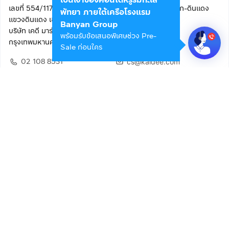
เลขที่ 554/117 อาคารสกายไนน์ เซ็นเตอร์ ชั้น 22 ถนนอโศก-ดินแดง
พัทยา ภายใต้เครือโรงแรม
แขวงดินแดง เขตดินแดง
Banyan Group
บริษัท เคดี มาร์เก็ตเพลส จำกัด (สำนักงานใหญ่)
พร้อมรับข้อเสนอพิเศษช่วง Pre-
กรุงเทพมหานคร 10400
Sale ก่อนใคร
02 108 8531
cs@kaidee.com
ติดตามเรา
เพื่อประสบการณ์ใช้งานที่ดีขึ้น
© 2568 บริษัท เคดี มาร์เก็ตเพลส จำกัด