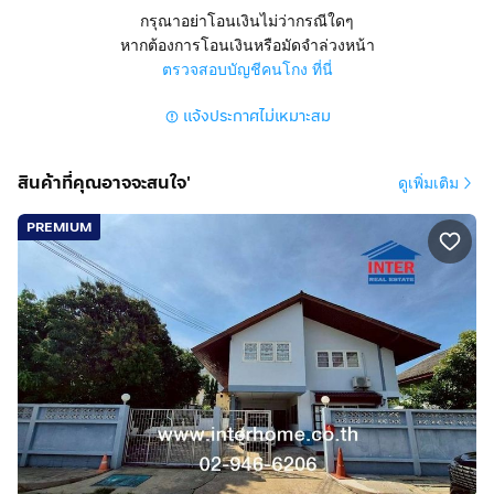
พระราม2 ถนนพระราม2 แขวงท่าข้าม เขตบางขุนเทียน
กรุณาอย่าโอนเงินไม่ว่ากรณีใดๆ
กรุงเทพมหานคร
หากต้องการโอนเงินหรือมัดจำล่วงหน้า
ตรวจสอบบัญชีคนโกง ที่นี่
สูง 2 ชั้น มี 4 ห้องนอน 6 ห้องน้ำ 1 ห้องครัว และ 1 ห้องแม่
แจ้งประกาศไม่เหมาะสม
บ้าน, พื้นที่อเนกประสงค์ สามารถจอดรถได้ 3 คัน
การตกแต่ง
สินค้าที่คุณอาจจะสนใจ'
ดูเพิ่มเติม
ออกแบบสไตล์ Florida Cape Dutch ได้กลิ่นอายแบบบ้าน
สไตล์ยุโรปแบบบ้าน GRACIOUS บ้านโล่ง โปร่ง สบาย
PREMIUM
(เพดานสูง 5.84 เมตร Double Volume)
พื้นที่เยอะที่สุดในโครงการ
บ้านแปลงหังมุม ใกล้สวน
พื้นชั้น1 กระเบื้องแกรนิตโต้ 60x60 ซม.
พื้นชั้น2 ลามิเนตลายไม้หน้า 8 มิลลิเมตร
ห้องครัว บิวท์อินเรียบร้อย ชุดเคาน์เตอร์ครัวจาก
STARMARK ท็อปหินเทียม
หน้าบานบน – ล่างกรุลามิเนต / เครื่องดูดควันแบบ Super
Hood / อ่างล้างจานและเตาไฟฟ้าจาก TEKA พื้นที่ใช้สอย
275 ตารางเมตร