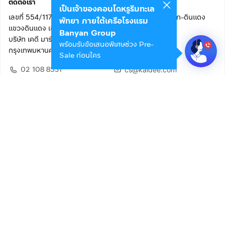
ติดต่อเรา
เป็นเจ้าของคอนโดหรูริมทะเล
เลขที่ 554/117 อาคารสกายไนน์ เซ็นเตอร์ ชั้น 22 ถนนอโศก-ดินแดง
พัทยา ภายใต้เครือโรงแรม
แขวงดินแดง เขตดินแดง
Banyan Group
บริษัท เคดี มาร์เก็ตเพลส จำกัด (สำนักงานใหญ่)
พร้อมรับข้อเสนอพิเศษช่วง Pre-
กรุงเทพมหานคร 10400
Sale ก่อนใคร
02 108 8531
cs@kaidee.com
ติดตามเรา
เพื่อประสบการณ์ใช้งานที่ดีขึ้น
© 2568 บริษัท เคดี มาร์เก็ตเพลส จำกัด