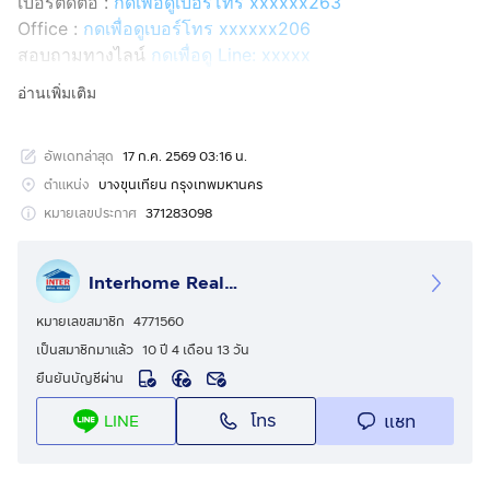
เบอร์ติดต่อ :
กดเพื่อดูเบอร์โทร xxxxxx263
Office :
กดเพื่อดูเบอร์โทร xxxxxx206
สอบถามทางไลน์
กดเพื่อดู Line: xxxxx
Line ID: @interhome
อ่านเพิ่มเติม
รหัสอสังหาริมทรัพย์ : 66746
อัพเดทล่าสุด
17 ก.ค. 2569 03:16 น.
ขนาด 127 ตร.ว.
ตำแหน่ง
บางขุนเทียน กรุงเทพมหานคร
ที่ตั้ง : หมู่บ้านชัยพฤกษ์ พระราม2 ถ.พระราม2 เขต
หมายเลขประกาศ
371283098
บางขุนเทียน กรุงเทพมหานคร
Interhome Realty Estate
รายละเอียด
ใกล้เดอะไบร์ พระราม2 ใกล้โฮมโปร พระราม2 ใกล้บิ๊กซี
หมายเลขสมาชิก
4771560
พระราม2
เป็นสมาชิกมาแล้ว
10 ปี 4 เดือน 13 วัน
ยืนยันบัญชีผ่าน
หมู่บ้านชัยพฤกษ์ พระราม2 (CHAIYAPRUEK RAMA2) ขาย
โทร
แชท
LINE
บ้านเดี่ยว 2 ชั้น
ขายบ้านเดี่ยว 2 ชั้น ซอยอนามัยงามเจริญ25 ใกล้โฮมโปร