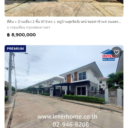
บ้านสวย หรู ไม่เคยเข้าอยู่ หลังมุม
ทรัพย์หันหน้าทางทิศเหนือ
ที่ดิน + บ้านเดี่ยว 2 ชั้น 97.9 ตร.ว. หมู่บ้านสุดจิตนิเวศน์ ซอยท่าข้าม4 ถนนพระราม2 ถนนท่าข้าม เขตบางขุนเทียน กรุงเทพมหานคร
ทำเลดี สถานที่ใกล้เคียง :
บางขุนเทียน กรุงเทพมหานคร
ใกล้เดอะไบร์ พระราม2 5.2 กิโลเมตร
฿ 8,900,000
ใกล้โฮมโปร พระราม2 5.3 กิโลเมตร
ใกล้บิ๊กซี พระราม2 6.7 กิโลเมตร
PREMIUM
ใกล้เซ็นทรัล พระราม2 7.6 กิโลเมตร
ใกล้โรงพยาบาลบางมด, โรงพยาบาลบางปะกอก 9 อินเตอร์
เนชั่นแนล
ใกล้โรงเรียนรุ่งอรุณ
การเดินทางสะดวก :
ทางพิเศษเฉลิมมหานคร 8 กิโลเมตร (ด่านดาวคะนอง)
บริษัท อินเตอร์โฮม เรียลตี้ เอสเตท จำกัด
Interhome Realty Estate
www.interhome.co.th