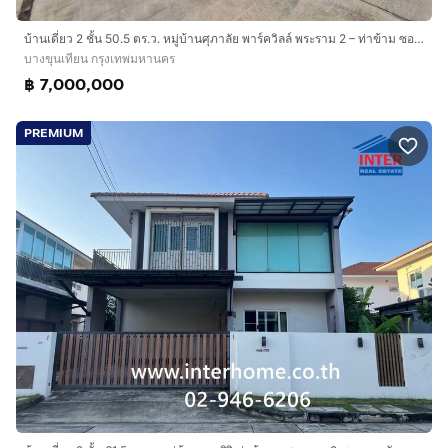
โทร.
กดเพื่อดูเบอร์โทร xxxxxx206
บ้านเดี่ยว 2 ชั้น 50.5 ตร.ว. หมู่บ้านศุภาลัย พาร์ควิลล์ พระราม 2 – ท่าข้าม ซอยอนามัยงามเจริญ31 ถนนพระราม2 (ถนนท่าข้าม)
https://www.interhome.co.th/propertydetail.php?
บางขุนเทียน กรุงเทพมหานคร
propcode=66746
฿ 7,000,000
PREMIUM