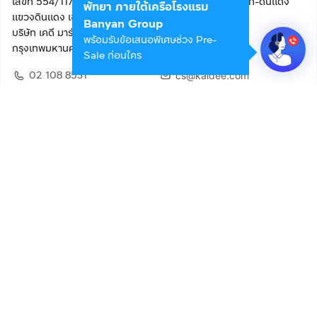
เลขที่ 554/117 อาคารสกายไนน์ เซ็นเตอร์ ชั้น 22 ถนนอโศก-ดินแดง
พัทยา ภายใต้เครือโรงแรม
แขวงดินแดง เขตดินแดง
Banyan Group
บริษัท เคดี มาร์เก็ตเพลส จำกัด (สำนักงานใหญ่)
พร้อมรับข้อเสนอพิเศษช่วง Pre-
กรุงเทพมหานคร 10400
Sale ก่อนใคร
02 108 8531
cs@kaidee.com
ติดตามเรา
เพื่อประสบการณ์ใช้งานที่ดีขึ้น
© 2568 บริษัท เคดี มาร์เก็ตเพลส จำกัด