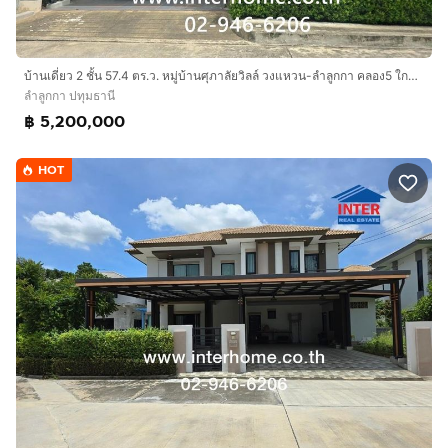
* โรงพยาบาลสินแพทย์
* ตลาดมารวย
บ้านเดี่ยว 2 ชั้น 57.4 ตร.ว. หมู่บ้านศุภาลัยวิลล์ วงแหวน-ลำลูกกา คลอง5 ใกล้แยกวัดประชุมราษฎร์ ถนนหทัยราษฏร์ ถนนวงแหวนตะวันออก ลำลูกกา ปทุม
การเดินทางสะดวก
ลำลูกกา ปทุมธานี
* ใกล้วงแหวนกาญจนาภิเษก
฿ 5,200,000
* ถนนลำลูกกา
* ถนนสายไหม
HOT
* ถนนหทัยราษฎร์
* ถนนนิมิตรใหม่
* ทางด่วนพิเศษฉลองรัช ด่านจตุโชติ
บริษัท อินเตอร์โฮม เรียลตี้ เอสเตท จำกัด
Interhome Realty Estate
www.interhome.co.th
โทร.
กดเพื่อดูเบอร์โทร xxxxxx206
https://www.interhome.co.th/propertydetail.php?
propcode=67046