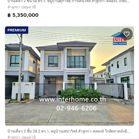
บ้านเดี่ยว 2 ชั้น 58 ตร.ว. หมู่บ้านศุภาลัย การ์เด้นวิลล์ ลำลูกกา-คลอง5 ใกล้แยกวัดประชุมราษฎร์ ตรงข้ามตลาดมั่งมีทรัพย์ ถนนหทัยราษฏร์
ลำลูกกา ปทุมธานี
฿ 5,350,000
PREMIUM
บ้านเดี่ยว 2 ชั้น 38.2 ตร.ว. หมู่บ้านเสนาวิลล์ ลำลูกกา-คลอง6 ใกล้ตลาดมั่งมีทรัพย์ มาร์เก็ต ซอยบึงคำพร้อย ถนนเทศบาลลำลูกกา1 ถนนลำลูกกา
ลำลูกกา ปทุมธานี