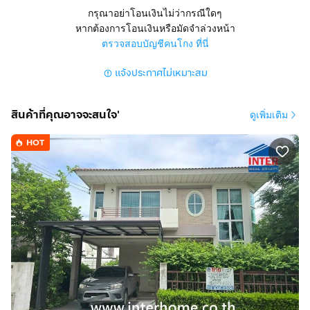
ลำลูกกา จังหวัดปทุมธานี
กรุณาอย่าโอนเงินไม่ว่ากรณีใดๆ
หากต้องการโอนเงินหรือมัดจำล่วงหน้า
สูง 2 ชั้น 3 นอน 3 น้ำ 1 ครัว
ตรวจสอบบัญชีคนโกง ที่นี่
มีที่จอดรถ 2 คัน แอร์ 2 ตัว
แจ้งประกาศไม่เหมาะสม
การตกแต่ง
- ชั้นบนปูลามิเนต ชั้นล่างปูกระเบื้องแกรนิตโต้
สินค้าที่คุณอาจจะสนใจ'
ดูเพิ่มเติม
- หันหน้าทางทิศใต้
- บ้านหลังมุม ซอยต้นโครงการ
HOT
- ค่าส่วนกลางเดือนละ 1,000 บาท
- ลงเสาเข็มพื้นที่รอบบ้าน
ทำเลดีสถานที่ใกล้เคียง
* รถไฟฟ้าสายสีเขียว สถานีคูคต
* โฮมโปรลำลูกกาคลอง 5
* บิ๊กซีลำลูกกาคลอง 5
* โลตัสลำลูกกาคลอง 6
* โรงเรียนสารสาสน์วิเทศสายไหม
* โรงพยาบาลซีจีเอชสายไหม