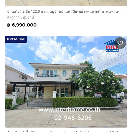
บ้านเดี่ยว 2 ชั้น 122.6 ตร.ว. หมู่บ้านบ้านฟ้าปิยรมย์ เลคแกรนด์เด วงแหวน-ลำลูกกา ซอยลำลูกกา115 ถนนลำลูกกา ถนนลำลูกกาคลอง7 ลำลูกกา ปทุมธานี
ลำลูกกา ปทุมธานี
฿ 6,990,000
PREMIUM