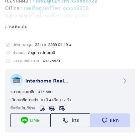
เบอร์ติดต่อ :
กดเพื่อดูเบอร์โทร xxxxxx322
Office :
กดเพื่อดูเบอร์โทร xxxxxx206
สอบถามทางไลน์
กดเพื่อดู Line: xxxxx
Line ID: @interhome
อ่านเพิ่มเติม
รหัสอสังหาริมทรัพย์ : 67046
อัพเดทล่าสุด
22 ก.ค. 2569 04:49 น.
ขนาด 105.2 ตร.ว.
ตำแหน่ง
ลำลูกกา ปทุมธานี
ที่ตั้ง : หมู่บ้านชาร์ล็อตส์วิลล์ ถ.วงแหวนกาญจนาภิเษก
หมายเลขประกาศ
371325573
ลำลูกกา ปทุมธานี
Interhome Realty Estate
รายละเอียด
ใกล้รถไฟฟ้าสายสีเขียว สถานีคูคต โฮมโปรลำลูกกาคลอง 5
หมายเลขสมาชิก
4771560
บิ๊กซีลำลูกกาคลอง 5
เป็นสมาชิกมาแล้ว
10 ปี 4 เดือน 12 วัน
ยืนยันบัญชีผ่าน
หมู่บ้านชาร์ล็อตส์วิลล์ (Charlotte's Ville)
โทร
แชท
LINE
ใกล้ตลาดมารวย ซอยหทัยราษฏร์74 แยก27 ถนนวงแหวน
กาญจนาภิเษก ถนนหทัยราษฏร์ ตำบลบึงคำพร้อย อำเภอ