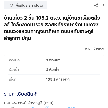
แชร์
เพิ่มเป็นรายการโปรด
บ้านเดี่ยว 2 ชั้น 105.2 ตร.ว. หมู่บ้านชาร์ล็อตส์วิ
ลล์ ใกล้ตลาดมารวย ซอยหทัยราษฏร์74 แยก27
ถนนวงแหวนกาญจนาภิเษก ถนนหทัยราษฏร์
ลำลูกกา ปทุม
|
ขาย
มือสอง
ห้องนอน
3 ห้องนอน
ห้องน้ำ
3 ห้องน้ำ
เนื้อที่
105.2 ตารางวา
รายละเอียดสินค้า
คุณ ชนกานต์ สำราญดี (กาน)