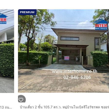
ามสะดวกสบายในการใช้งาน
PREMIUM
ล์รีสอร์ท)
บ้านเดี่ยว 2 ชั้น 54 ตร.ว. หมู่บ้านอยู่เย็น1 ซอยรามอินทรา34 แยก13 ถนนรามอินทรา ถนนประดิษฐ์มนูธรรม เขตบางเขน กรุงเทพมหานคร