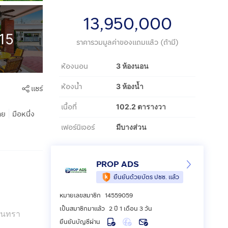
13,950,000
15
ราคารวมมูลค่าของแถมแล้ว (ถ้ามี)
ห้องนอน
3 ห้องนอน
ห้องน้ำ
3 ห้องน้ำ
แชร์
เนื้อที่
102.2 ตารางวา
|
าย
มือหนึ่ง
เฟอร์นิเจอร์
มีบางส่วน
PROP ADS
ยืนยันด้วยบัตร ปชช. แล้ว
หมายเลขสมาชิก
14559059
เป็นสมาชิกมาแล้ว
2 ปี 1 เดือน 3 วัน
อินทรา
ยืนยันบัญชีผ่าน