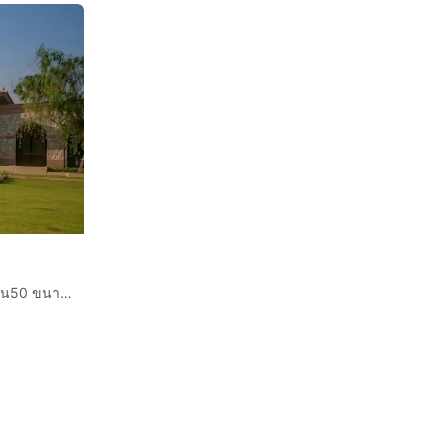
ขาย บ้านเดี่ยว พร้อมเฟอรนิเจอร์ นันทวันรามอินทราพหลโยธิน50 ขนาด 127 ตรว