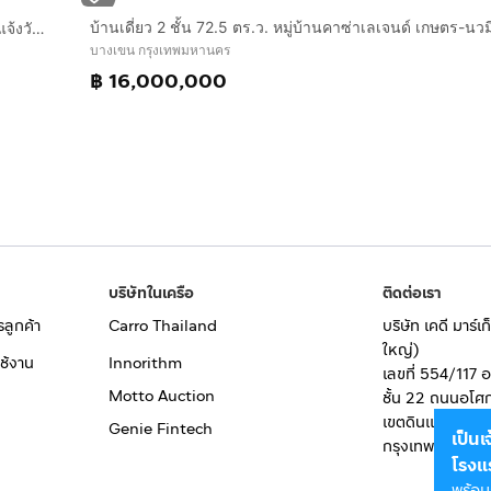
ที่ดิน + บ้านเดี่ยว 2 ชั้น 199 ตร.ว. หมู่บ้านเมืองทองนิเวศน์ 1 ซอยแจ้งวัฒนะ14 ถนนแจ้งวัฒนะ ถนนแจ้งวัฒนะ14 เขตบางเขน กรุงเทพมหานคร
บางเขน กรุงเทพมหานคร
฿ 16,000,000
บริษัทในเครือ
ติดต่อเรา
รลูกค้า
Carro Thailand
บริษัท เคดี มาร์
ใหญ่)
ช้งาน
Innorithm
เลขที่ 554/117 
Motto Auction
ชั้น 22 ถนนอโศ
เขตดินแดง
Genie Fintech
เป็น
กรุงเทพมหานคร
โรงแ
พร้อม