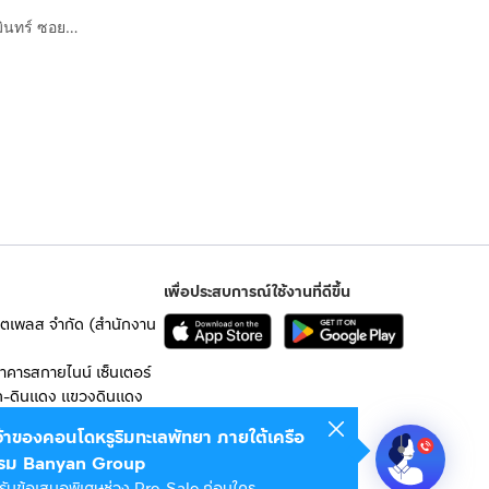
บ้านเดี่ยว 2 ชั้น 72.5 ตร.ว. หมู่บ้านคาซ่าเลเจนด์ เกษตร-นวมินทร์ ซอยรามอินทรา14 แยก11-1 (ซอยมัยลาภ) ถนนรามอินทรา ถนนเกษตร-นวมินทร์ เขตบางเขน
เพื่อประสบการณ์ใช้งานที่ดีขึ้น
เก็ตเพลส จำกัด (สำนักงาน
อาคารสกายไนน์ เซ็นเตอร์
ก-ดินแดง แขวงดินแดง
เจ้าของคอนโดหรูริมทะเลพัทยา ภายใต้เครือ
 10400
รม Banyan Group
รับข้อเสนอพิเศษช่วง Pre-Sale ก่อนใคร