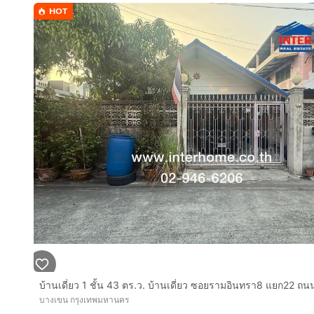
HOT
ห้องครัว :
- เครื่องบดเศษอาหารใต้ซิงค์ล้างจาน
- รองรับการทำอาหารได้หลากหลายรูปแบบ
- ติดตั้งเครื่องปรับอากาศ Daikin ประสิทธิภาพสูง
- พร้อมหน้าต่างใหม่หรือปรับปรุงใหม่เพื่อเพิ่มความทน
จุดเด่นของบ้าน :
- บ้านตั้งอยู่บนแปลงมุมที่เงียบสงบ / ความเป็นส่วนตัวสูง 
- บ้านหันไปทางทิศเหนือ ลมเย็นสบายตลอดวัน
- มีพื้นที่ดินเยอะ สามารถขยับขยายได้ตามความต้องการ
- โครงสร้างหลังคาติดตั้งฉนวนกันความร้อน Florida Zon
ประสิทธิภาพ
- ไฟทั้งบ้านถูกเปลี่ยนใหม่โดยใช้ไฟ LED เพื่อความคงท
- ใช้สีทาบ้าน TOA SuperShield ที่คุณภาพรับประกัน 15 ป
- ติดตั้งถังเก็บน้ำสะอาดและระบบท่อน้ำใหม่ทั้งหมด
- ระบบท่อน้ำทิ้งที่ปรับปรุงใหม่
- ปูกระเบื้องใหม่ทั้งหลัง
บางเขน กรุงเทพมหานคร
- พร้อมห้องเก็บของ (Pantry) สไตล์อังกฤษ