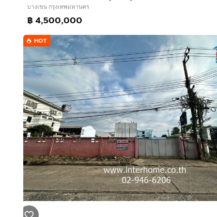
บางเขน กรุงเทพมหานคร
- We are dentists clinic สาขาวัชรพล
฿ 4,500,000
- ตลาดถนอมมิตร / ตลาดจินดา / ตลาดโต้รุ่ง ถนอมมิตร
HOT
ราคาขาย : 13.95 ล้านบาท
สนใจติดต่อ : คุณ นุ่น ปาล์มเมอร์
โทร :
กดเพื่อดูเบอร์โทร xxxxxx787