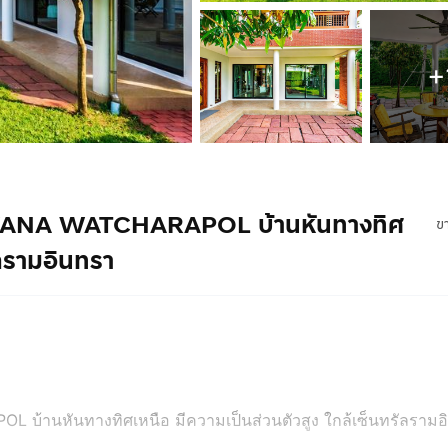
+
LE WANA WATCHARAPOL บ้านหันทางทิศ
ข
ัลรามอินทรา
L บ้านหันทางทิศเหนือ มีความเป็นส่วนตัวสูง ใกล้เซ็นทรัลราม