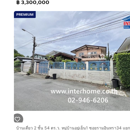
฿ 3,300,000
- ห้องตากผ้าแยกพร้อมพัดลมระบายอากาศ เพื่อเพิ่มคว
PREMIUM
สิ่งอำนวยความสะดวก :
– สวนสาธารณะ
– คลับเฮาส์ (ซาวน่า)
– สระว่ายน้ำ, ฟิตเนส
– อื่นๆ (สนามชู๊ตบาสเกตบอล, สนามเด็กเล่น, ส่วนหย่อมสไต
สถานที่ใกล้เคียง :
- เซ็นทรัล รามอินทรา
- แฟชั่น ไอซ์แลนด์
- เพลินนารี่มอลล์
- ม.เกษตรศาสตร์
- รร.สตรีวิทยา
- VBAC Ram Inthra
- ท่าอากาศยานดอนเมือง
- โรงพยาบาลสินแพทย์
- hospital
- U Clinic - สาขาวัชรพล