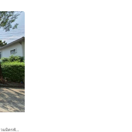
บ้านเดี่ยว 2 ชั้น 105.7 ตร.ว. หมู่บ้านโนเบิลจีโอวัชรพล ซอยร่วมมิตรพัฒนา แยก5 ถนนรามอินทรา ถนนสุขาภิบาล5 เขตบางเขน กรุงเทพมหานคร