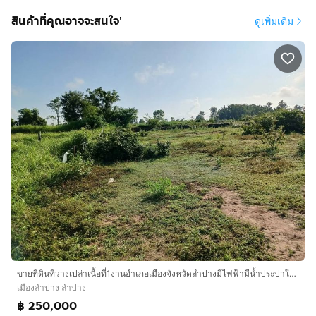
สินค้าที่คุณอาจจะสนใจ'
ดูเพิ่มเติม
ขายที่ดินที่ว่างเปล่าเนื้อที่1งานอำเภอเมืองจังหวัดลำปางมีไฟฟ้ามีน้ำประปาในชุมชนบ้านโทกหัวช้างตำบลพระบาทห่างตัวเมืองลำปางไป5กิโลราคา250000 สน
เมืองลำปาง ลำปาง
฿ 250,000