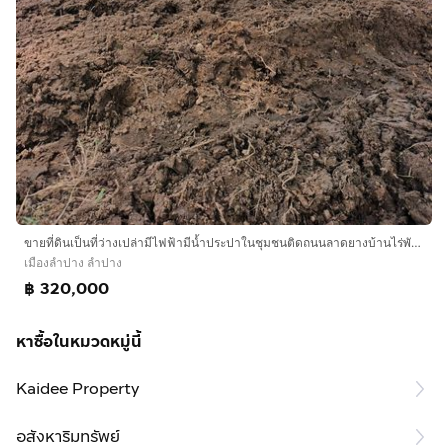
ขายที่ดินเป็นที่ว่างเปล่ามีไฟฟ้ามีน้ำประปาในชุมชนติดถนนลาดยางบ้านไร่พัตนาตำบลพิชัยอำเภอเมืองเนื้อที่1งานมี6แปลงติดกันราคาแปลงละ320000 ลำปางส
เมืองลำปาง ลำปาง
฿ 320,000
หาซื้อในหมวดหมู่นี้
Kaidee Property
อสังหาริมทรัพย์