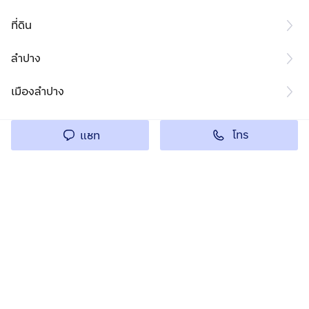
ที่ดิน
ลำปาง
เมืองลำปาง
โทร
แชท