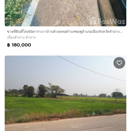
ขายที่ดินที่โลง65ตารางวาบ้านห้วยหลอตำบลชมพูอำเภอเมืองจังหวัดลำปางห่างจากตัวเมืองลำปางไป8กิโลมีไฟฟ้ามีน้ำประปาติดถนนลูกรังราคา180000โทร080968
เมืองลำปาง ลำปาง
฿ 180,000