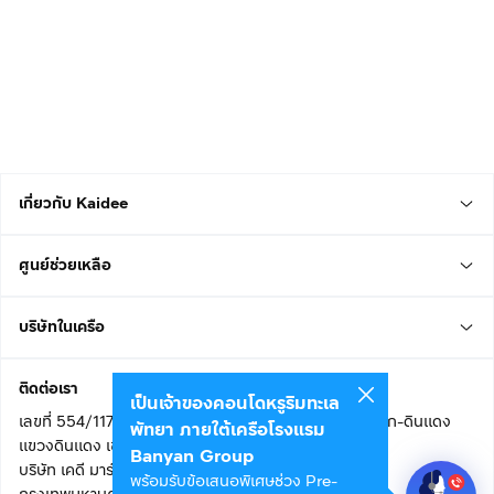
เกี่ยวกับ Kaidee
ศูนย์ช่วยเหลือ
บริษัทในเครือ
ติดต่อเรา
เป็นเจ้าของคอนโดหรูริมทะเล
เลขที่ 554/117 อาคารสกายไนน์ เซ็นเตอร์ ชั้น 22 ถนนอโศก-ดินแดง
พัทยา ภายใต้เครือโรงแรม
แขวงดินแดง เขตดินแดง
Banyan Group
บริษัท เคดี มาร์เก็ตเพลส จำกัด (สำนักงานใหญ่)
พร้อมรับข้อเสนอพิเศษช่วง Pre-