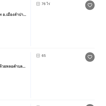
76 ไร่
ท อ.เมืองลำปาง
ะ3 แสน
65
นห้วยหลอตำบล
างจากตัวเมือง
ปาติดถนนลูกรัง