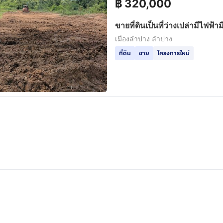
฿
320,000
ขายที่ดินเป็นที่ว่างเปล่ามีไฟฟ้
ชุมชนติดถนนลาดยางบ้านไร่พั
เมืองลำปาง ลำปาง
อำเภอเมืองเนื้อที่1งานมี6แปล
ที่ดิน
ขาย
โครงการใหม่
ละ320000 ลำปางส