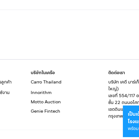
บริษัทในเครือ
ติดต่อเรา
รลูกค้า
Carro Thailand
บริษัท เคดี มาร์
ใหญ่)
ช้งาน
Innorithm
เลขที่ 554/117 
Motto Auction
ชั้น 22 ถนนอโศ
เขตดินแดง
Genie Fintech
เป็น
กรุงเทพมหานคร
โรงแ
พร้อม