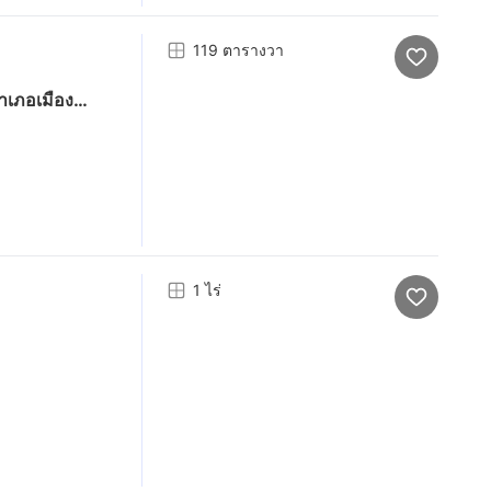
119 ตารางวา
นอำเภอเมือง
ปาในชุมชนบ้าน
วเมืองลำปาง
1 ไร่