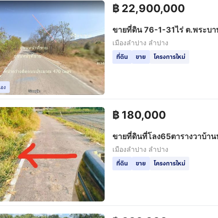
฿
22,900,000
ขายที่ดิน 76-1-31ไร่ ต.พระบา
ห่างมหาลัยเนชั่น 2.5 กม ไร่ล
เมืองลำปาง ลำปาง
ที่ดิน
ขาย
โครงการใหม่
เอง
฿
180,000
ขายที่ดินที่โลง65ตารางวาบ้า
ชมพูอำเภอเมืองจังหวัดลำปางห่
เมืองลำปาง ลำปาง
ลำปางไป8กิโลมีไฟฟ้ามีน้ำประ
ที่ดิน
ขาย
โครงการใหม่
ราคา180000โทร080968