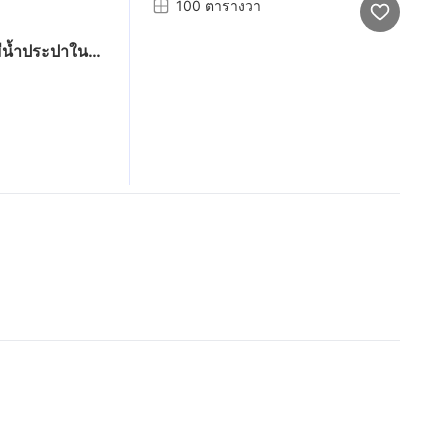
100 ตารางวา
ามีน้ำประปาใน
ตนาตำบลพิชัย
งติดกันราคาแปลง