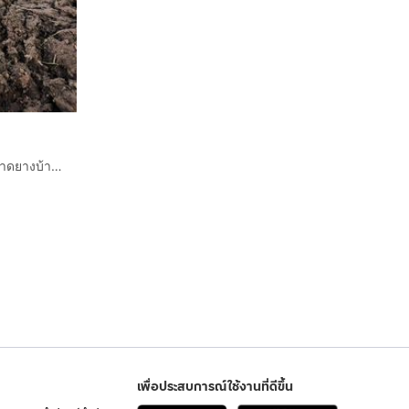
ขายที่ดินเป็นที่ว่างเปล่ามีไฟฟ้ามีน้ำประปาในชุมชนติดถนนลาดยางบ้านไร่พัตนาตำบลพิชัยอำเภอเมืองเนื้อที่1งานมี6แปลงติดกันราคาแปลงละ320000 ลำปางส
เพื่อประสบการณ์ใช้งานที่ดีขึ้น