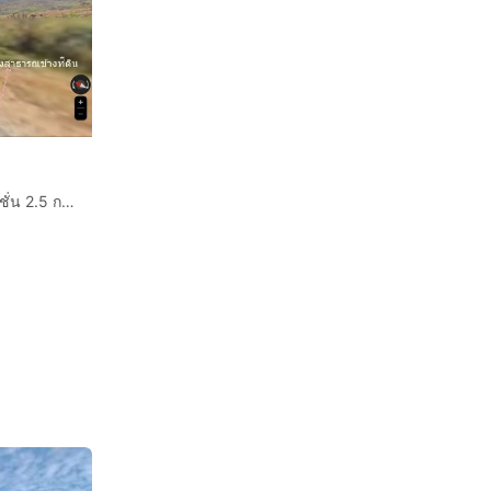
ขายที่ดิน 76-1-31ไร่ ต.พระบาท อ.เมืองลำปาง ห่างมหาลัยเนชั่น 2.5 กม ไร่ละ3 แสน