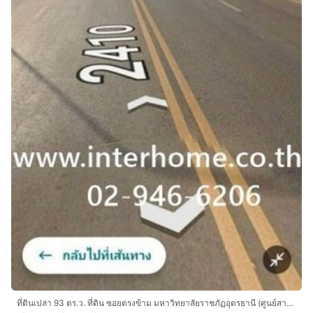
ที่ดินเปล่า 93 ตร.ว. ที่ดิน ซอยตรงข้าม มหาวิทยาลัยราชภัฏอุดรธานี (ศูนย์สามพร้าว) ถนนทางหลวงหมายเลข2410 เมืองอุดรธานี อุดรธานี