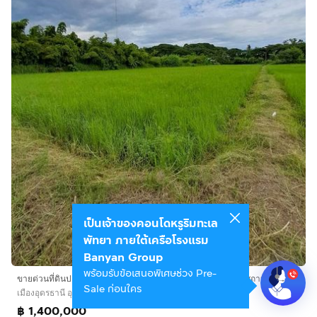
เป็นเจ้าของคอนโดหรูริมทะเล
พัทยา ภายใต้เครือโรงแรม
Banyan Group
พร้อมรับข้อเสนอพิเศษช่วง Pre-
ขายด่วนที่ดินปลูกบ้านสวน ราคาไม่แพงถูกสุดๆ ที่ดินติดหมู่บ้าน สถานที่ตั้ง บ้านตาด ตำบล บ้านตาด อำเภอเมืองอุดรธานี แผ่นดินธรรมแผ่นดินทอง ใกล้วัดป่าบ้านตาด1กิโลเมตรใกล้สนามบิน6กิโล
Sale ก่อนใคร
เมืองอุดรธานี อุดรธานี
฿ 1,400,000