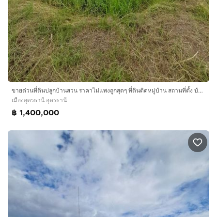
ขายด่วนที่ดินปลูกบ้านสวน ราคาไม่แพงถูกสุดๆ ที่ดินติดหมู่บ้าน สถานที่ตั้ง บ้านตาด ตำบล บ้านตาด อำเภอเมืองอุดรธานี แผ่นดินธรรมแผ่นดินทอง ใกล้วัดป่าบ้านตาด1กิโลเมตรใกล้สนามบิล6กิโล
เมืองอุดรธานี อุดรธานี
฿ 1,400,000