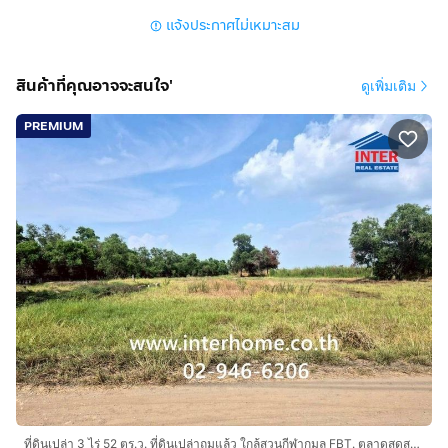
มีระบบไฟฟ้า-น้ำประปาเข้าถึง
แจ้งประกาศไม่เหมาะสม
ห่างจากถนนสุวินทวงศ์ ~ 1.5 กม.
เหมาะสำหรับสร้างบ้าน ทำพืชสวนการเกษตร
(ราคาขาย ~3,000 บาท/ตร.ว. หรือ 1,471,000 บาท/ไร่)
สินค้าที่คุณอาจจะสนใจ'
ดูเพิ่มเติม
ทำเลดีสถานที่ใกล้เคียง :
PREMIUM
สวนกีฬากมล FBT.
ตลาดสดสุวินทวงศ์พลาซ่า
โรงเรียนเตรียมอุดมศึกษาสุวินทวงศ์
โรงเรียนบดินทรเดชา (สิงห์ สิงหเสนี) 4
วัดใหญ่กระทุ่มล้ม
สำนักงานขนส่งกรุงเทพมหานครพื้นที่ 4
สนามกอล์ฟ ฟีนิกซ์ โกลด์ กอล์ฟ แบงค็อก
การเดินทาง :
เข้า-ออกได้ทั้ง ซอยสุวินทวงศ์ 102 และ ซอยสุวินทวงศ์ 98
ใกล้ถนนสุวินทวงศ์ ~ 1.5 กม.
ใกล้ถนนฉลองกรุง
ใกล้ทางหลวงแผ่นดินหมายเลข 304
ที่ดินเปล่า 3 ไร่ 52 ตร.ว. ที่ดินเปล่าถมแล้ว ใกล้สวนกีฬากมล FBT. ตลาดสดสุวินทวงศ์พลาซ่า ขายที่ดินเปล่า 3-0-52 ไร่ ซอยสุวินทวงศ์ 102