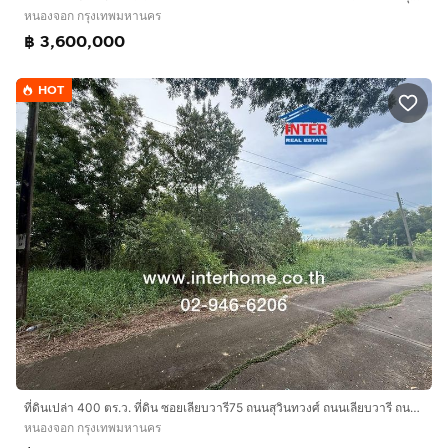
หนองจอก กรุงเทพมหานคร
บริษัท อินเตอร์โฮม เรียลตี้ เอสเตท จำกัด
฿ 3,600,000
Interhome Realty Estate
www.interhome.co.th
HOT
โทร.
กดเพื่อดูเบอร์โทร xxxxxx206
https://www.interhome.co.th/propertydetail.php?
propcode=67287
ที่ดินเปล่า 400 ตร.ว. ที่ดิน ซอยเลียบวารี75 ถนนสุวินทวงศ์ ถนนเลียบวารี ถนนประชาร่วมใจ ถนนสุวินทวงศ์ เขตหนองจอก กรุงเทพมหานคร
หนองจอก กรุงเทพมหานคร