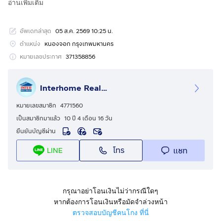
อ่านเพิ่มเติม
รหัสอสังหาริมทรัพย์ : 67287
อัพเดทล่าสุด
05 ส.ค. 2569 10:25 น.
ขนาด 1 ไร่131 ตร.ว.
ตำแหน่ง
หนองจอก กรุงเทพมหานคร
ที่ตั้ง : ที่ดินเปล่า ใกล้สวนกีฬากมล FBT. ตลาดสดสุวินทวงศ์
หมายเลขประกาศ
371358856
พลาซ่า ถ.สุวินทวงศ์ เขตหนองจอก กรุงเทพมหานคร
Interhome Realty Estate
รายละเอียด
ใกล้สวนกีฬากมล FBT. ตลาดสดสุวินทวงศ์พลาซ่า โรงเรียน
หมายเลขสมาชิก
4771560
เตรียมอุดมศึกษาสุวินทวงศ์
เป็นสมาชิกมาแล้ว
10 ปี 4 เดือน 16 วัน
ยืนยันบัญชีผ่าน
ขายที่ดินเปล่า ขายที่ดินเปล่า 1-1-31 ไร่ ซอยสุวินทวงศ์ 102
โทร
แชท
LINE
แขวงกระทุ่มราย เขตหนองจอก กรุงเทพมหานคร
ที่ดินเปล่า เนื้อที่ 1 ไร่ 1 งาน 31 ตร.ว.
หน้ากว้าง ~ 40 เมตร x ลึก ~ 56 เมตร
กรุณาอย่าโอนเงินไม่ว่ากรณีใดๆ
รูปแปลงสี่เหลี่ยมผืนผ้า
หากต้องการโอนเงินหรือมัดจำล่วงหน้า
หันหน้าทิศเหนือ
ตรวจสอบบัญชีคนโกง ที่นี่