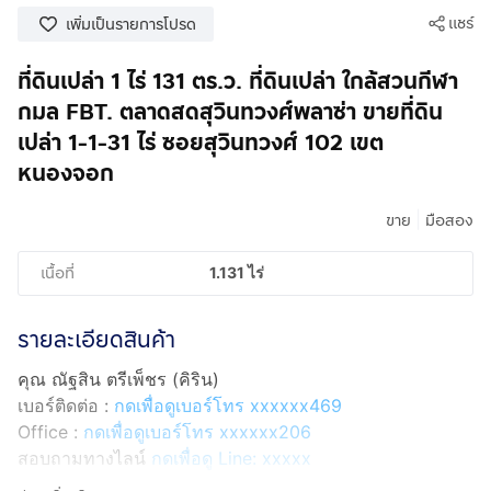
แชร์
เพิ่มเป็นรายการโปรด
ที่ดินเปล่า 1 ไร่ 131 ตร.ว. ที่ดินเปล่า ใกล้สวนกีฬา
กมล FBT. ตลาดสดสุวินทวงศ์พลาซ่า ขายที่ดิน
เปล่า 1-1-31 ไร่ ซอยสุวินทวงศ์ 102 เขต
หนองจอก
|
ขาย
มือสอง
เนื้อที่
1.131 ไร่
รายละเอียดสินค้า
คุณ ณัฐสิน ตรีเพ็ชร (คิริน)
เบอร์ติดต่อ :
กดเพื่อดูเบอร์โทร xxxxxx469
Office :
กดเพื่อดูเบอร์โทร xxxxxx206
สอบถามทางไลน์
กดเพื่อดู Line: xxxxx
Line ID: @interhome