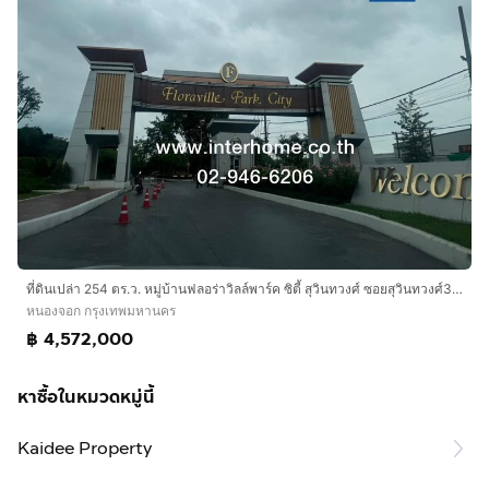
ที่ดินเปล่า 254 ตร.ว. หมู่บ้านฟลอร่าวิลล์พาร์ค ซิตี้ สุวินทวงศ์ ซอยสุวินทวงศ์38 ถนนสุวินทวงศ์ ถนนรามอินทรา เขตหนองจอก กรุงเทพมหานคร
หนองจอก กรุงเทพมหานคร
฿ 4,572,000
หาซื้อในหมวดหมู่นี้
Kaidee Property