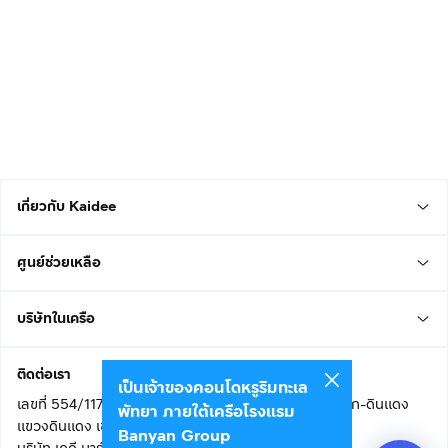
เกี่ยวกับ Kaidee
ศูนย์ช่วยเหลือ
บริษัทในเครือ
ติดต่อเรา
เป็นเจ้าของคอนโดหรูริมทะเล
เลขที่ 554/117 อาคารสกายไนน์ เซ็นเตอร์ ชั้น 22 ถนนอโศก-ดินแดง
พัทยา ภายใต้เครือโรงแรม
แขวงดินแดง เขตดินแดง
Banyan Group