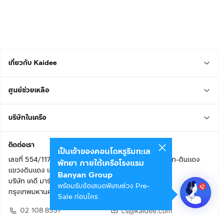
เกี่ยวกับ Kaidee
ศูนย์ช่วยเหลือ
บริษัทในเครือ
ติดต่อเรา
เป็นเจ้าของคอนโดหรูริมทะเล
เลขที่ 554/117 อาคารสกายไนน์ เซ็นเตอร์ ชั้น 22 ถนนอโศก-ดินแดง
พัทยา ภายใต้เครือโรงแรม
แขวงดินแดง เขตดินแดง
Banyan Group
บริษัท เคดี มาร์เก็ตเพลส จำกัด (สำนักงานใหญ่)
พร้อมรับข้อเสนอพิเศษช่วง Pre-
กรุงเทพมหานคร 10400
Sale ก่อนใคร
02 108 8531
cs@kaidee.com