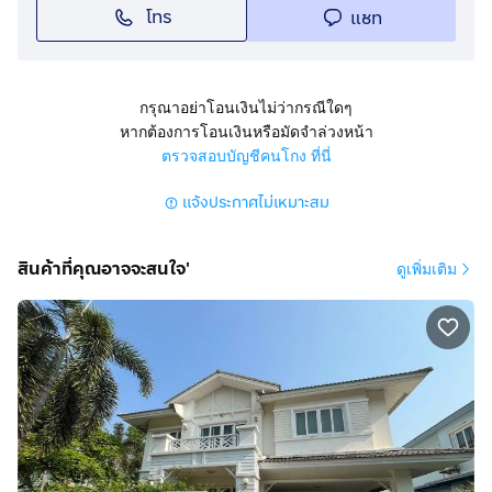
โทร
แชท
เส้นทาง เช่น ถ.รัตนาธิเบศร์, ถ.นครอินทร์-สะพานพระราม5,
ถ.ชัยพฤกษ์- สะพานพระราม4-แจ้งวัฒนะ ใกล้ทางด่วน ใกล้
รถไฟฟ้าสายสีม่วงสถานีท่าอิฐ
อัตราค่าเช่า 36,000 บาท รวมอินเตอร์เน็ต มี AIS Playbox
กรุณาอย่าโอนเงินไม่ว่ากรณีใดๆ
ต่อเดือน (สัญญา 1 ปี)
หากต้องการโอนเงินหรือมัดจำล่วงหน้า
(มัดจำ 2 เดือน ล่วงหน้า 1 เดือน พร้อมเข้าอยู่ทันที)
ตรวจสอบบัญชีคนโกง ที่นี่
แจ้งประกาศไม่เหมาะสม
ราคานี้ รวมค่าส่วนกลางแล้ว ค่าน้ำ จ่ายตรงกับการประปา
ค่าไฟจ่ายตรงกับการไฟฟ้า
สถานที่ใกล้เคียง
สินค้าที่คุณอาจจะสนใจ'
ดูเพิ่มเติม
-รถไฟฟ้าสายสีม่วงสถานีบางรักน้อยท่าอิฐ
-ตลาดนัด 18 คอร์ท ราชพฤกษ์
- ทางด่วน
-เซ็นทรัล รัตนาธิเบศร์
-เซ็นทรัลเวสเกต
-เซ็นทรัลแจ้งวัฒนะ
-โรงพยาบาลมงกุฏวัฒนะ
-โรงเรียนนานาชาติเด่นหล้า