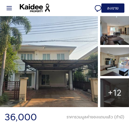
ลงขาย
+12
36,000
ราคารวมมูลค่าของแถมแล้ว (ถ้ามี)