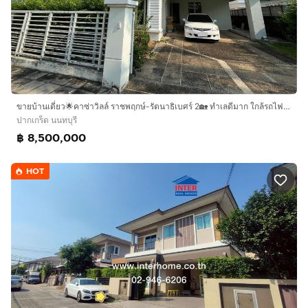
-โรงเรียนอนุบาลเด่นหล้า (พระราม5)
-วิทยาลัยราชพฤกษ์
-The Walk และ Big C ราชพฤกษ์
สนใจสอบถามรายละเอียดเพิ่มเติม : -
โทร
กดเพื่อดูเบอร์โทร xxxxxx890
(เปิ้ล) ,
กดเพื่อดูเบอร์
โทร xxxxxx102
(อาทยา)
ขายบ้านเดี่ยว🌟คาซ่าวิลล์ ราชพฤกษ์-รัตนาธิเบศร์ 2🏡 ทำเลดีมาก ใกล้รถไฟฟ้า ติดถนนใหญ่ราชพฤกษ์ *ไม่ต้องเข้าซอย**✨sาคาเพียง 8.5 ล้านบาทเท่านั้น!!!✨
Line ID : yoo_yuri
ปากเกร็ด นนทบุรี
Line ID :
กดเพื่อดูเบอร์โทร xxxxxx890
฿ 8,500,000
HOT