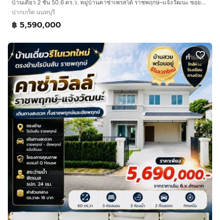
บ้านเดี่ยว 2 ชั้น 50.6 ตร.ว. หมู่บ้านคาซ่าเพรสโต้ ราชพฤกษ์–แจ้งวัฒนะ ซอยโยธาธิการ นนทบุรี2023 ถนนราชพฤกษ์ ปากเกร็ด นนทบุรี
ปากเกร็ด นนทบุรี
฿ 5,590,000