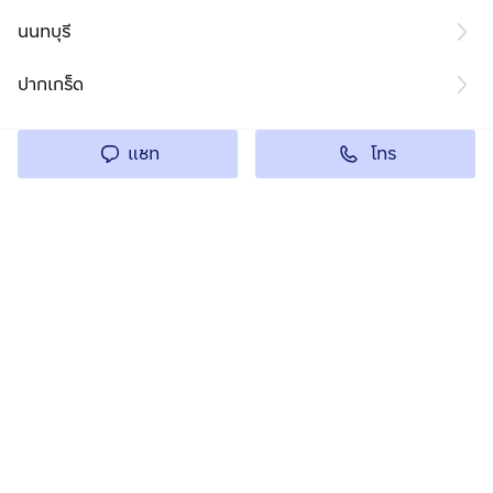
นนทบุรี
ปากเกร็ด
โทร
แชท