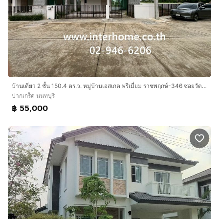
บ้านเดี่ยว 2 ชั้น 150.4 ตร.ว. หมู่บ้านเอสเกต พรีเมี่ยม ราชพฤกษ์-346 ซอยวัดท่าเกวียน ถนนราชพฤกษ์ ถนนหมายเลข345 ปากเกร็ด นนทบุรี
ปากเกร็ด นนทบุรี
฿ 55,000