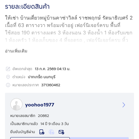
รายละเอียดสินค้า
ให้เช่า บ้านเดี่ยวหมู่บ้านคาซ่าวิลล์ ราชพฤกษ์ รัตนาธิเบศร์ 2
เนื้อที่ 63 ตารางวา พร้อมเข้าอยู่ เฟอร์นิเจอร์ครบ พื้นที่
ใช้สอย 190 ตารางเมตร 3 ห้องนอน 3 ห้องน้ำ 1 ห้องรับแขก
1 ห้องครัว 1 ห้องเก็บของ 4 ที่จอดรถ , เฟอร์นิเจอร์ครบ หิ้ว
กระเป๋าเข้าอยู่ได้เลย ผ้าม่าน ทั้งหลัง ,ห้องครัว บิวท์อินเคาท์
อ่านเพิ่มเติม
เตอร์+ซิงค์ล้างจานพร้อมตู้แขวน , แอร์ 5 ตัว (ชั้นบน 3 ชั้น
ล่าง 2) , ตู้เย็น 17.9 คิว , เครื่องกรองน้ำ , เครื่องทำน้ำอุ่นใน
อัพเดทล่าสุด
13 ก.ค. 2569 04:13 น.
ห้องนอนใหญ่ , ตู้วางของในห้องน้ำในห้องนอนใหญ่ , เตียง
นอน 6 ฟุต+บิ้วท์อินตู้เสื้อผ้า+โต๊ะเครื่องแป้งในห้องนอนใหญ่
ตำแหน่ง
ปากเกร็ด นนทบุรี
, เตียงนอน 6 ฟุต+ตู้เสื้อผ้า+โต๊ะเครื่องแป้ง ห้องนอน 2 ,
หมายเลขประกาศ
371360462
โซฟาเบด+ตู้เก็บของ 3 ชั้น ในห้องนอน 3 ,ทีวี , โต๊ะอาหาร
สำหรับ 6 ที่ , สัญญานกันขโมยรอบบ้าน , กุญแจดิจิตอล , ปั้
yoohoo1977
มน้ำ , แท้งก์น้ำ , พื้นบน ลามิเนต พื้นล่าง แกรนิตโต้ , รปภ
24 ชั่วโมง กล้องCCTV และจุดตรวจบริเวณต่างๆ , ส่วนกลาง
หมายเลขสมาชิก
20862
มีสระว่ายน้ำ แยกสระเด็กและสระผู้ใหญ่ , ห้องฟิตเนส , สวน
เป็นสมาชิกมาแล้ว
14 ปี 9 เดือน 3 วัน
สาธารณะ 2 จุด บ้านโล่ง โปร่ง สบาย ร่มรื่น โครงการติด
ยืนยันบัญชีผ่าน
ถนนราชพฤกษ์ ทำเลดี เดินทางสะดวก สามารถไปได้หลาย