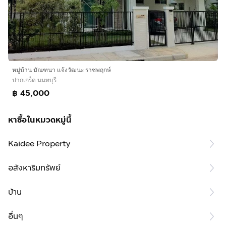
หมู่บ้าน มัณฑนา แจ้งวัฒนะ ราชพฤกษ์
ปากเกร็ด นนทบุรี
฿ 45,000
หาซื้อในหมวดหมู่นี้
Kaidee Property
อสังหาริมทรัพย์
บ้าน
อื่นๆ