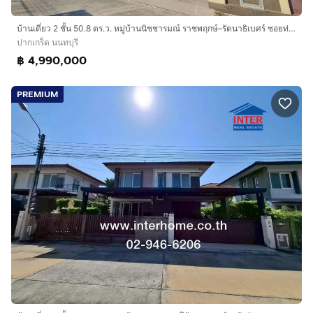
บ้านเดี่ยว 2 ชั้น 50.8 ตร.ว. หมู่บ้านนิชชารมณ์ ราชพฤกษ์–รัตนาธิเบศร์ ซอยท่าอิฐ ถนนราชพฤกษ์ ถนนรัตนาธเบศร์ ปากเกร็ด นนทบุรี
ปากเกร็ด นนทบุรี
฿ 4,990,000
PREMIUM