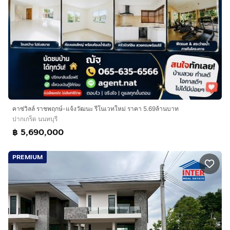
คาซ่วิลล์ ราชพฤกษ์-แจ้งวัฒนะ รีโนเวทใหม่ ราคา 5.69ล้านบาท
ปากเกร็ด นนทบุรี
฿ 5,690,000
PREMIUM