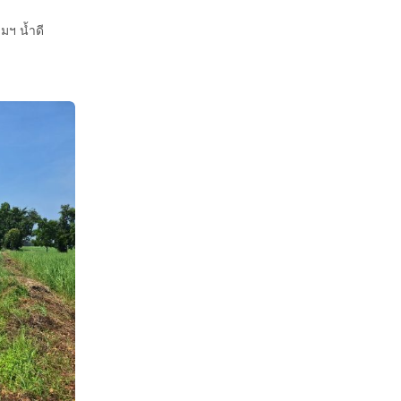
ามฯ น้ำดี