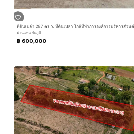
(เฉลี่ยต่อไร่คุ้มสุดๆ ในทำเลนี้)
Location : https://maps.app.goo.gl/t377DAa5rJ7SU
📞 สนใจติดต่อ/นัดดูสถานที่จริง
บ้านแท่น ชัยภูมิ
฿ 600,000
• เบอร์โทรศัพท์:
กดเพื่อดูเบอร์โทร xxxxxx306
• Line ID: koraphat2543
(รีบหน่อยนะครับ ทำเลสวยๆ พร้อมสิ่งปลูกสร้างครบครันแ