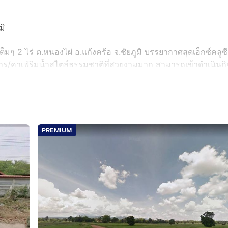
มิ
็มๆ 2 ไร่ ต.หนองไผ่ อ.แก้งคร้อ จ.ชัยภูมิ บรรยากาศสุดเอ็กซ์คลูซี
าร/คาเฟ่ริมน้ำสไตล์ธรรมชาติที่สวยงามมาก สามารถเข้าดำเนินกิ
าศส่วนตัวได้อย่างลงตัว
PREMIUM
กตสวยงาม พร้อมระเบียงริมน้ำและซุ้มที่นั่งมุงหลังคาจาก ได้ฟีลธรร
หลังคาเหล็กแข็งแรง โซนที่นั่งยกพื้นเปิดโล่งรับลม และโซนลา
่างดี โต๊ะเหล็กสไตล์โมเดิร์น และชุดที่นั่งพร้อมใช้งานรองรับลูกค้
่มรื่น และไฟประดับตกแต่งรอบบริเวณ บรรยากาศตอนเย็นสวยงามแ