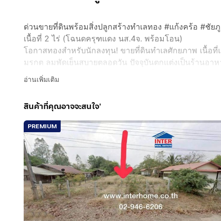
ด่วนขายที่ดินพร้อมสิ่งปลูกสร้างทำเลทอง #แก้งคร้อ #ชัยภู
เนื้อที่ 2 ไร่ (โฉนดครุฑแดง นส.4จ. พร้อมโอน)
โอกาสทองสำหรับนักลงทุน! ขายที่ดินทำเลศักยภาพ เนื้อที่เต
มรกต ลมพัดเย็นสบายตลอดวัน ปัจจุบันตกแต่งเป็นร้านอาห
ขยายธุรกิจรีสอร์ท พูลวิลล่า หรือปรับเป็นบ้านสวนตากอาก
อ่านเพิ่มเติม
คอนเฟิร์มว่าทำเลแบบนี้หาไม่ได้ง่ายๆ ในราคานี้!
📍 พิกัดและทำเล
สินค้าที่คุณอาจจะสนใจ'
• ที่ตั้ง: ต.หนองไผ่ อ.แก้งคร้อ จ.ชัยภูมิ
• เข้า-ออกสะดวก ใกล้ชุมชน แต่ได้ความสงบเป็นส่วนตัว
PREMIUM
✨ จุดเด่นและสิ่งปลูกสร้างภายในที่ดิน (คุ้มค่าน่าลงทุน)
• บรรยากาศริมน้ำสุดเอ็กซ์คลูซีฟ: พื้นที่ติดริมน้ำสีฟ้ามร
• โครงสร้างพร้อมใช้งาน: มีอาคารร้านอาหาร/คาเฟ่ โครง
เทียมกลางแจ้งพร้อมไฟราวตกแต่ง
• พร้อมดำเนินกิจการต่อได้ทันที: มีโต๊ะ-เก้าอี้ไม้สักแท้อย
• ตกแต่งสวนสวยงาม: ประดับด้วยต้นสับปะรดสี ต้นไม้ร
มาก
💰 ราคาขายยกแปลงเพียง: 3,550,000 บาท