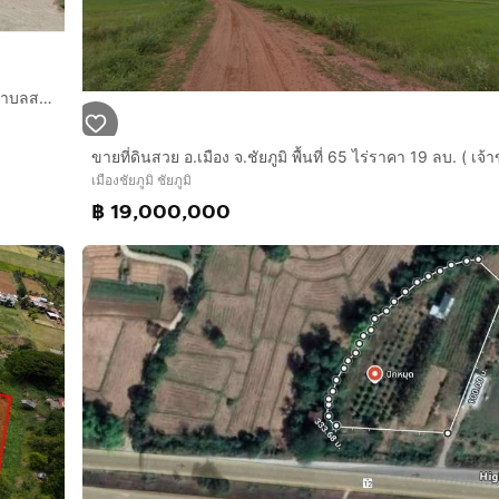
v5V6?g_st=ic
ที่ดินเปล่า 287 ตร.ว. ที่ดินเปล่า ใกล้ที่ทำการองค์การบริหารส่วนตำบลสระพัง ถนนหมายเลข2187 ชัยภูมิ บ้านแท่น ชัยภูมิ
ขายที่ดินสวย อ.เมือง จ.ชัยภูมิ พื้นที่ 65 ไร่ราคา 19 ลบ. ( เจ
เมืองชัยภูมิ ชัยภูมิ
฿ 19,000,000
บบนี้ มาไวไปไวแน่นอนครับ