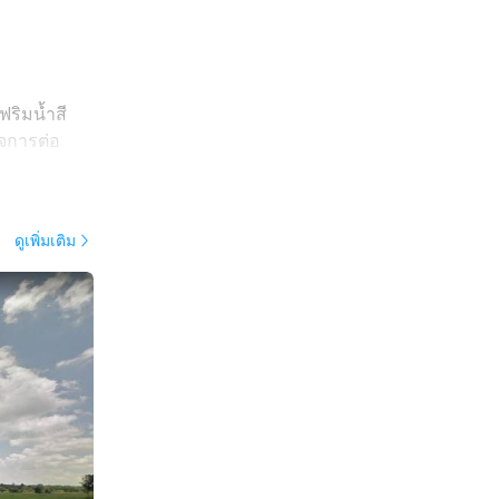
ฟริมน้ำสี
จการต่อ
ดูเพิ่มเติม
มชาติแท้ๆ
นสนามหญ้า
าได้จำนวนมาก
ละโรแมนติก