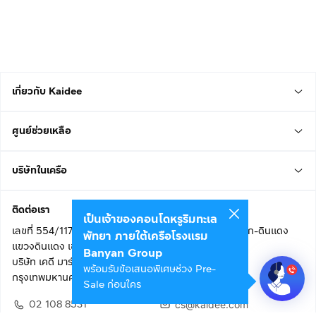
เกี่ยวกับ Kaidee
ศูนย์ช่วยเหลือ
บริษัทในเครือ
ติดต่อเรา
เป็นเจ้าของคอนโดหรูริมทะเล
เลขที่ 554/117 อาคารสกายไนน์ เซ็นเตอร์ ชั้น 22 ถนนอโศก-ดินแดง
พัทยา ภายใต้เครือโรงแรม
แขวงดินแดง เขตดินแดง
Banyan Group
บริษัท เคดี มาร์เก็ตเพลส จำกัด (สำนักงานใหญ่)
พร้อมรับข้อเสนอพิเศษช่วง Pre-
กรุงเทพมหานคร 10400
Sale ก่อนใคร
02 108 8531
cs@kaidee.com