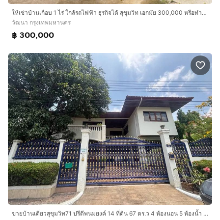
ให้เช่าบ้านเกือบ 1 ไร่ ใกล้รถไฟฟ้า ธุรกิจได้ สุขุมวิท เอกมัย 300,000 หรือทำโฮมออฟฟิศ สำนักงาน ทำเลดี มีสวน จอดรถ 20+ คัน For rent : Sukhumvit Ekamai house 310 sqm
วัฒนา กรุงเทพมหานคร
฿ 300,000
ขายบ้านเดี่ยวสุขุมวิท71 ปรีดีพนมยงค์ 14 ที่ดิน 67 ตร.ว 4 ห้องนอน 5 ห้องน้ำ ใกล้ BTS พระโขนง เอกมัย Detached house Sukhumvit sale easy access