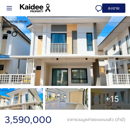
ลงขาย
+15
3,590,000
ราคารวมมูลค่าของแถมแล้ว (ถ้ามี)