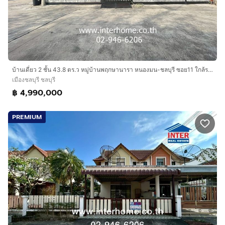
บ้านเดี่ยว 2 ชั้น 43.8 ตร.ว หมู่บ้านพฤกษานารา หนองมน-ชลบุรี ซอย11 ใกล้รร.อีสเทิร์นซีบอร์ดบริบาล ถนนสุขุมวิท ถนนแสนสุข เมืองชลบุรี ชลบุรี
เมืองชลบุรี ชลบุรี
฿ 4,990,000
PREMIUM