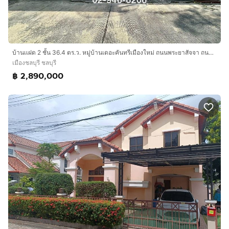
บ้านเเฝด 2 ชั้น 36.4 ตร.ว. หมู่บ้านเดอะคันทรีเมืองใหม่ ถนนพระยาสัจจา ถนนสุขุมวิท เมืองชลบุรี ชลบุรี
เมืองชลบุรี ชลบุรี
฿ 2,890,000