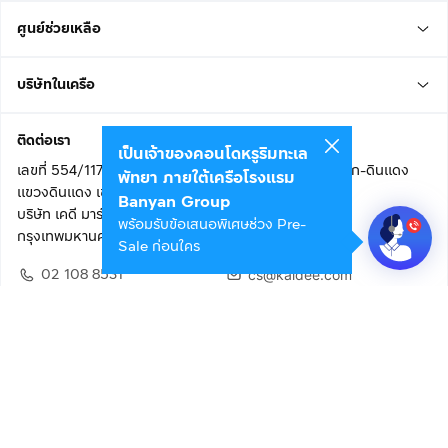
ศูนย์ช่วยเหลือ
บริษัทในเครือ
ติดต่อเรา
เป็นเจ้าของคอนโดหรูริมทะเล
เลขที่ 554/117 อาคารสกายไนน์ เซ็นเตอร์ ชั้น 22 ถนนอโศก-ดินแดง
พัทยา ภายใต้เครือโรงแรม
แขวงดินแดง เขตดินแดง
Banyan Group
บริษัท เคดี มาร์เก็ตเพลส จำกัด (สำนักงานใหญ่)
พร้อมรับข้อเสนอพิเศษช่วง Pre-
กรุงเทพมหานคร 10400
Sale ก่อนใคร
02 108 8531
cs@kaidee.com
ติดตามเรา
เพื่อประสบการณ์ใช้งานที่ดีขึ้น