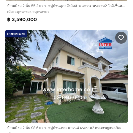
บ้านเดี่ยว 2 ชั้น 55.2 ตร.ว. หมู่บ้านศุภาลัยวิลล์ วงแหวน-พระราม2 ใกล้เซ็นทรัลมหาชัย ซอยพันท้ายนรสิงห์ -บ้านโคก ถนนแสมดำ ถนนพระราม2
เมืองสมุทรสาคร สมุทรสาคร
฿ 3,590,000
PREMIUM
บ้านเดี่ยว 2 ชั้น 98.6 ตร.ว. หมู่บ้านเดอะ แกรนด์ พระราม2 ถนนกาญจนาภิเษก ถนนพระราม2 เมืองสมุทรสาคร สมุทรสาคร