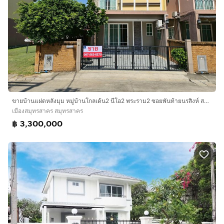
ขายบ้านแฝดหลังมุม หมู่บ้านโกลเด้น2 นีโอ2 พระราม2 ซอยพันท้ายนรสิงห์ สมุทรสาคร เข้าจากถนนพระราม 2 เพียง 900 เมตร
เมืองสมุทรสาคร สมุทรสาคร
฿ 3,300,000