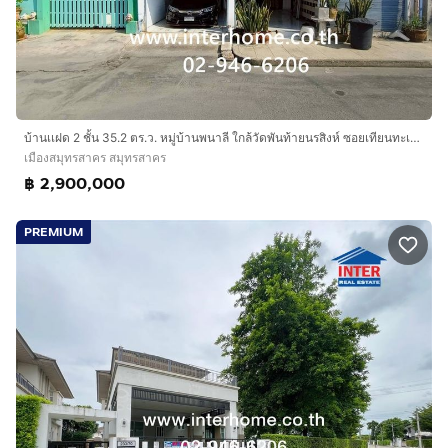
บ้านเเฝด 2 ชั้น 35.2 ตร.ว. หมู่บ้านพนาลี ใกล้วัดพันท้ายนรสิงห์ ซอยเทียนทะเล32 ถนนบางขุนเทียน-ชายทะเล ถนนพระราม2 เมืองสมุทรสาคร สมุทรสาคร
เมืองสมุทรสาคร สมุทรสาคร
฿ 2,900,000
PREMIUM