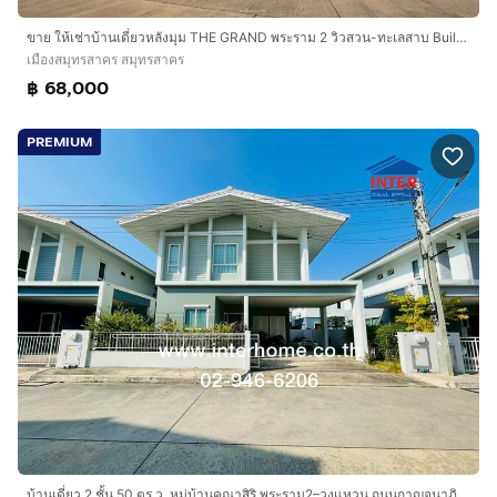
ขาย ให้เช่าบ้านเดี่ยวหลังมุม THE GRAND พระราม 2 วิวสวน-ทะเลสาบ Built-in ทั้งหลัง พร้อมเข้าอยู่
เมืองสมุทรสาคร สมุทรสาคร
฿ 68,000
PREMIUM
บ้านเดี่ยว 2 ชั้น 50 ตร.ว. หมู่บ้านคณาสิริ พระราม2–วงแหวน ถนนกาญจนาภิเษก ถนนพระราม2 เมืองสมุทรสาคร สมุทรสาคร