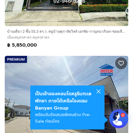
บ้านเดี่ยว 2 ชั้น 55.3 ตร.ว. หมู่บ้านศุภาลัยวิลล์ เอกชัย-กาญจนาภิเษก ซอยเลียบคลองสี่วาตากล่อม ถนนเอกชัย ถนนกาญจนาภิเษก เมืองสมุทรสาคร
เมืองสมุทรสาคร สมุทรสาคร
฿ 5,850,000
PREMIUM
เป็นเจ้าของคอนโดหรูริมทะเล
พัทยา ภายใต้เครือโรงแรม
Banyan Group
พร้อมรับข้อเสนอพิเศษช่วง Pre-
Sale ก่อนใคร