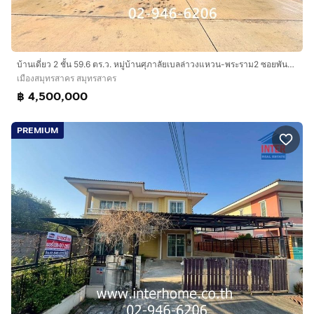
บ้านเดี่ยว 2 ชั้น 59.6 ตร.ว. หมู่บ้านศุภาลัยเบลล่าวงแหวน-พระราม2 ซอยพันท้ายนรสิงห์ ถนนพระราม2 ถนนแสมดำ เมืองสมุทรสาคร สมุทรสาคร
เมืองสมุทรสาคร สมุทรสาคร
฿ 4,500,000
PREMIUM