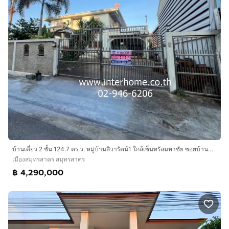
บ้านเดี่ยว 2 ชั้น 124.7 ตร.ว. หมู่บ้านสิวารัตน์1 ใกล้เซ็นทรัลมหาชัย ซอยบ้านปลายคลองครุ ถนนพระราม2 ถนนเศรษฐกิจ1 เมืองสมุทรสาคร สมุทรสาคร
เมืองสมุทรสาคร สมุทรสาคร
฿ 4,290,000