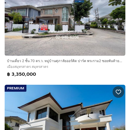
บ้านเดี่ยว 2 ชั้น 70 ตร.ว. หมู่บ้านศุภาลัยออร์คิด ปาร์ค พระราม2 ซอยพันท้ายนรสิงห์ ถนนพระราม2 ถนนกาญจนาภิเษก เมืองสมุทรสาคร สมุทรสาคร
เมืองสมุทรสาคร สมุทรสาคร
฿ 3,350,000
PREMIUM