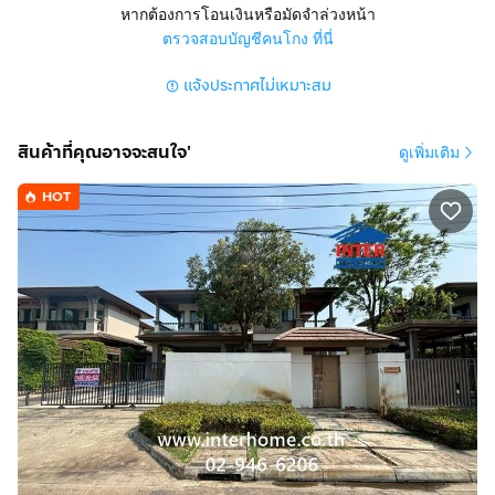
มีที่จอดรถ 2 คัน แอร์ 3 ตัว
หากต้องการโอนเงินหรือมัดจำล่วงหน้า
ตรวจสอบบัญชีคนโกง ที่นี่
การตกแต่ง
แจ้งประกาศไม่เหมาะสม
- หน้าบ้านหันทิศตะวันตก
- ชั้นล่างปูกระเบื้องแกรนิตโต้, ชั้นบนปูไม้จริง
- ต่อเติมครัว, ต่อเติมหลังคาที่จอดรถหน้าบ้าน
สินค้าที่คุณอาจจะสนใจ'
ดูเพิ่มเติม
- มีพื้นที่รอบบ้าน
HOT
ทำเลดีสถานที่ใกล้เคียง
* สนามบินดอนเมือง
* ตลาด เอซี สายไหม
* บิ๊กซีสายไหม
* โรงพยาบาลซีจีเอช สายไหม
* โรงพยาบาลสินเเพทย์
* โรงเรียนสารสาสน์วิเทศสายไหม
* โรงเรียนฤทธิยะวิทยาลัย 2
การเดินทางสะดวก
* รถไฟฟ้าสายสีเขียว สถานีคูคต, สถานีคปอ.