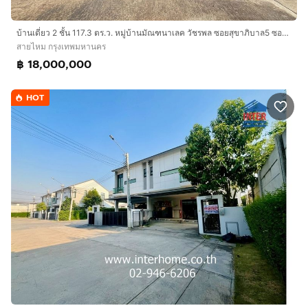
* เข้าออกได้หลายเส้นทาง ถนนลำลูกกา ถนนพหลโยธิน
ถนนสุขาภิบาล 5
บ้านเดี่ยว 2 ชั้น 117.3 ตร.ว. หมู่บ้านมัณฑนาเลค วัชรพล ซอยสุขาภิบาล5 ซอย 63-2 ถนนสุขาภิบาล5 ถนนสายไหม เขตสายไหม กรุงเทพมหานคร
ถนนหทัยราษฎร์
สายไหม กรุงเทพมหานคร
* ใกล้ทางด่วนกาญจนาภิเษก
฿ 18,000,000
บริษัท อินเตอร์โฮม เรียลตี้ เอสเตท จำกัด
HOT
Interhome Realty Estate
www.interhome.co.th
โทร.
กดเพื่อดูเบอร์โทร xxxxxx206
https://www.interhome.co.th/propertydetail.php?
propcode=67722