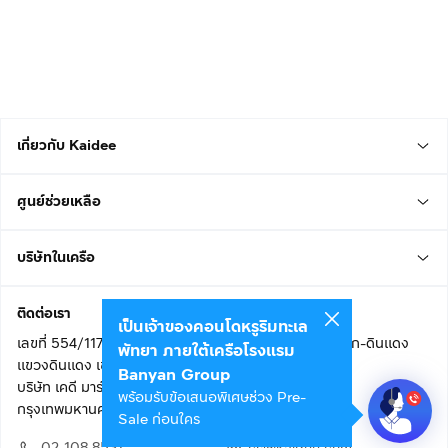
เกี่ยวกับ Kaidee
ศูนย์ช่วยเหลือ
บริษัทในเครือ
ติดต่อเรา
เป็นเจ้าของคอนโดหรูริมทะเล
เลขที่ 554/117 อาคารสกายไนน์ เซ็นเตอร์ ชั้น 22 ถนนอโศก-ดินแดง
พัทยา ภายใต้เครือโรงแรม
แขวงดินแดง เขตดินแดง
Banyan Group
บริษัท เคดี มาร์เก็ตเพลส จำกัด (สำนักงานใหญ่)
พร้อมรับข้อเสนอพิเศษช่วง Pre-
กรุงเทพมหานคร 10400
Sale ก่อนใคร
02 108 8531
cs@kaidee.com