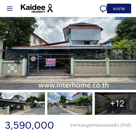
ลงขาย
+12
3,590,000
ราคารวมมูลค่าของแถมแล้ว (ถ้ามี)