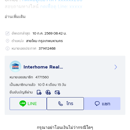
สอบถามทางไลน์
กดเพื่อดู Line: xxxxx
Line ID: @interhome
อ่านเพิ่มเติม
รหัสอสังหาริมทรัพย์ : 67722
อัพเดทล่าสุด
10 ก.ค. 2569 08:42 น.
ขนาด 43 ตร.ว.
ตำแหน่ง
สายไหม กรุงเทพมหานคร
ที่ตั้ง : หมู่บ้านอัมรินทร์นิเวศน์3 ผัง 1 ถ.พหลโยธิน เขต
หมายเลขประกาศ
371412468
สายไหม กรุงเทพมหานคร
Interhome Realty Estate
รายละเอียด
ใกล้สนามบินดอนเมือง ตลาด เอซี สายไหม บิ๊กซีสายไหม
หมายเลขสมาชิก
4771560
เป็นสมาชิกมาแล้ว
10 ปี 4 เดือน 15 วัน
หมู่บ้านอัมรินทร์นิเวศน์ 3 ผัง 1 ขายบ้านเดี่ยว 2 ชั้น
ยืนยันบัญชีผ่าน
โทร
แชท
LINE
ขายบ้านเดี่ยว 2 ชั้น ซอยสายไหม13 ถนนพหลโยธิน ถนน
สายไหม แขวงสายไหม เขตสายไหม กรุงเทพมหานคร
สูง 2 ชั้น 3 ห้องนอน 1 ห้องน้ำ 1 ครัว
กรุณาอย่าโอนเงินไม่ว่ากรณีใดๆ