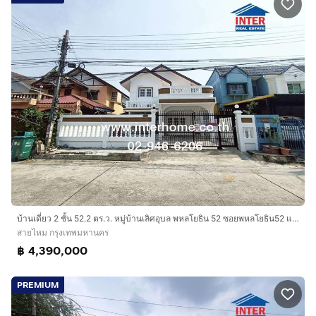
บ้านเดี่ยว 2 ชั้น 52.2 ตร.ว. หมู่บ้านเลิศอุบล พหลโยธิน 52 ซอยพหลโยธิน52 แยก45 ถนนพหลโยธิน ถนนเทพรักษ์ ถนนเพิ่มสิน เขตสายไหม กรุงเทพมหานคร
สายไหม กรุงเทพมหานคร
฿ 4,390,000
PREMIUM