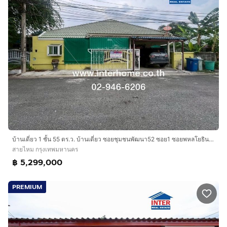
บ้านเดี่ยว 1 ชั้น 55 ตร.ว. บ้านเดี่ยว ซอยชุมชนพัฒนา52 ซอย1 ซอยพหลโยธิน52 ใกล้ BTSสะพานใหม่ ตรงข้ามตลาดยิ่งเจริญ(สะพานใหม่) เขตสายไหม กรุงเทพ
สายไหม กรุงเทพมหานคร
฿ 5,299,000
PREMIUM