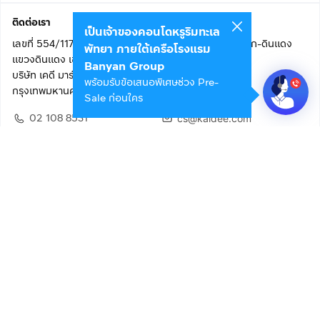
ติดต่อเรา
เป็นเจ้าของคอนโดหรูริมทะเล
เลขที่ 554/117 อาคารสกายไนน์ เซ็นเตอร์ ชั้น 22 ถนนอโศก-ดินแดง
พัทยา ภายใต้เครือโรงแรม
แขวงดินแดง เขตดินแดง
Banyan Group
บริษัท เคดี มาร์เก็ตเพลส จำกัด (สำนักงานใหญ่)
พร้อมรับข้อเสนอพิเศษช่วง Pre-
กรุงเทพมหานคร 10400
Sale ก่อนใคร
02 108 8531
cs@kaidee.com
ติดตามเรา
เพื่อประสบการณ์ใช้งานที่ดีขึ้น
© 2568 บริษัท เคดี มาร์เก็ตเพลส จำกัด