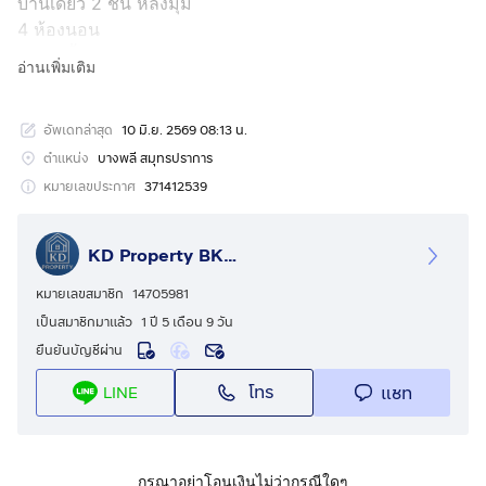
บ้านเดี่ยว 2 ชั้น หลังมุม
4 ห้องนอน
5 ห้องน้ำ
อ่านเพิ่มเติม
1 ห้องรับแขก
1 ห้องครัว
อัพเดทล่าสุด
10 มิ.ย. 2569 08:13 น.
4 ที่จอดรถ
พื้นที่ใช้สอย 366 ตารางเมตร
ตำแหน่ง
บางพลี สมุทรปราการ
เนื้อที่ 122.4 ตร.ว.
หมายเลขประกาศ
371412539
สถานที่ใกล้เคียง
KD Property BKK2
- บุญถาวร สาขาสุวรรณภูมิ 0.75 กม.
- แม็คโคร สาขาบางพลี 2.7 กม.
หมายเลขสมาชิก
14705981
- ฟู้ดแลนด์ บางนา 3 กม.
เป็นสมาชิกมาแล้ว
1 ปี 5 เดือน 9 วัน
- มหาวิทยาลัยรามคำแหง วิทยาเขตบางนา 4.8 กม.
ยืนยันบัญชีผ่าน
- เมกาบางนา 5 กม.
โทร
แชท
LINE
- มาร์เก็ตวิลเลจสุวรรณภูมิ 5.2 กม.
กรุณาอย่าโอนเงินไม่ว่ากรณีใดๆ