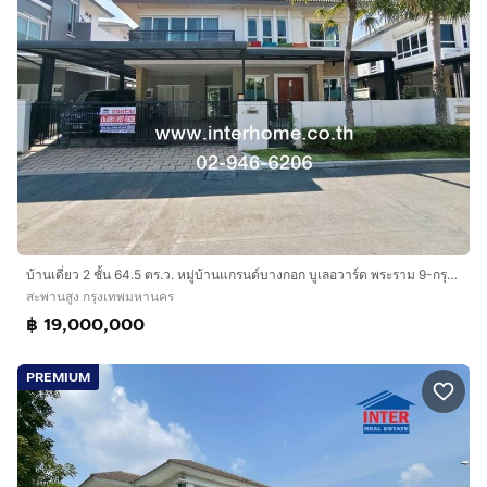
บ้านเดี่ยว 2 ชั้น 64.5 ตร.ว. หมู่บ้านแกรนด์บางกอก บูเลอวาร์ด พระราม 9-กรุงเทพกรีฑา ซอยกรุงเทพกรีฑา19 ถนนศรีนครินทร์ ถนนกรุงเทพกรีฑา
สะพานสูง กรุงเทพมหานคร
฿ 19,000,000
PREMIUM