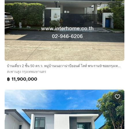
บ้านเดี่ยว 2 ชั้น 50 ตร.ว. หมู่บ้านเนอวาน่าบียอนด์ ไลท์ พระราม9 ซอยกรุงเทพกรีฑา32 ถนนพระราม9 ถนนศรีนครินทร์-บางกะปิ เขตสะพานสูง กรุงเทพมหานค
สะพานสูง กรุงเทพมหานคร
฿ 11,900,000