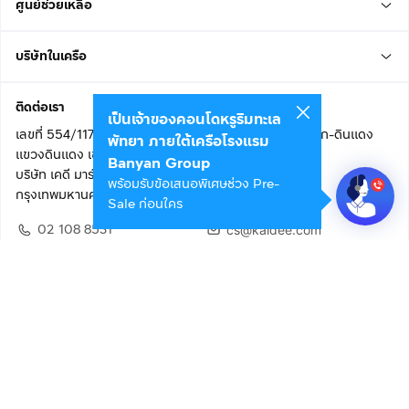
ศูนย์ช่วยเหลือ
บริษัทในเครือ
ติดต่อเรา
เป็นเจ้าของคอนโดหรูริมทะเล
เลขที่ 554/117 อาคารสกายไนน์ เซ็นเตอร์ ชั้น 22 ถนนอโศก-ดินแดง
พัทยา ภายใต้เครือโรงแรม
แขวงดินแดง เขตดินแดง
Banyan Group
บริษัท เคดี มาร์เก็ตเพลส จำกัด (สำนักงานใหญ่)
พร้อมรับข้อเสนอพิเศษช่วง Pre-
กรุงเทพมหานคร 10400
Sale ก่อนใคร
02 108 8531
cs@kaidee.com
ติดตามเรา
เพื่อประสบการณ์ใช้งานที่ดีขึ้น