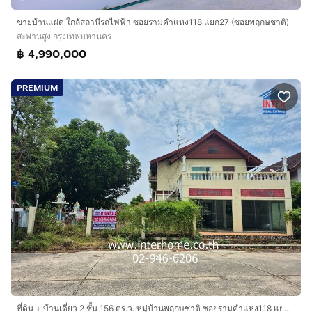
ขายบ้านแฝด ใกล้สถานีรถไฟฟ้า ซอยรามคำแหง118 แยก27 (ซอยพฤกษชาติ)
สะพานสูง กรุงเทพมหานคร
฿ 4,990,000
PREMIUM
ที่ดิน + บ้านเดี่ยว 2 ชั้น 156 ตร.ว. หมู่บ้านพฤกษชาติ ซอยรามคำแหง118 แยก13 ถนนรามคำแหง ถนนกาญจนาภิเษก เขตสะพานสูง กรุงเทพมหานคร