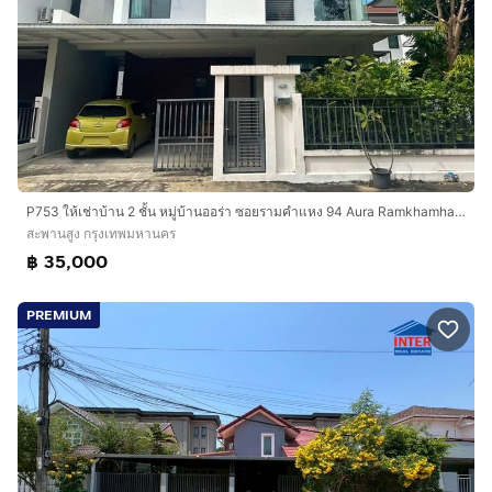
P753 ให้เช่าบ้าน 2 ชั้น หมู่บ้านออร่า ซอยรามคำแหง 94 Aura Ramkhamhaeng 94 ตกแต่งสวยพร้อมเข้าอยู่ เหมาะพักอาศัย ใกล้เดอะพาสิโอ รามคำแหง ม.นิด
สะพานสูง กรุงเทพมหานคร
฿ 35,000
PREMIUM