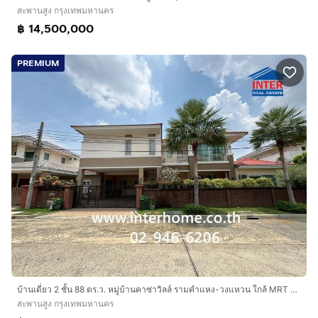
สะพานสูง กรุงเทพมหานคร
฿ 14,500,000
PREMIUM
บ้านเดี่ยว 2 ชั้น 88 ตร.ว. หมู่บ้านคาซ่าวิลล์ รามคำแหง-วงแหวน ใกล้ MRT ราษฏร์พัฒนา ใกล้กรมที่ดินบึงกุ่ม ซอยมีสทีน ถนนรามคำแหง ถนนราษฎร์พัฒนา
สะพานสูง กรุงเทพมหานคร