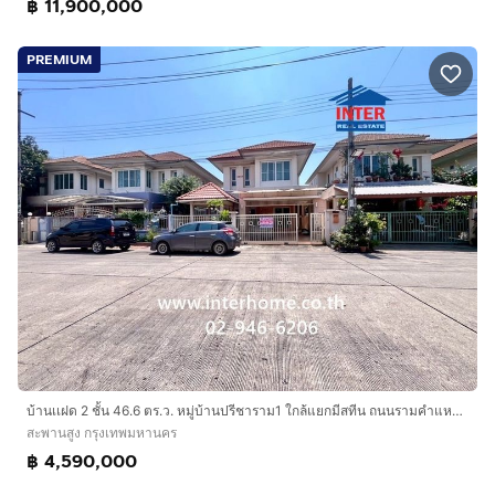
฿ 11,900,000
PREMIUM
บ้านเเฝด 2 ชั้น 46.6 ตร.ว. หมู่บ้านปรีชาราม1 ใกล้แยกมีสทีน ถนนรามคำแหง ถนนราษฎร์พัฒนา เขตสะพานสูง กรุงเทพมหานคร
สะพานสูง กรุงเทพมหานคร
฿ 4,590,000