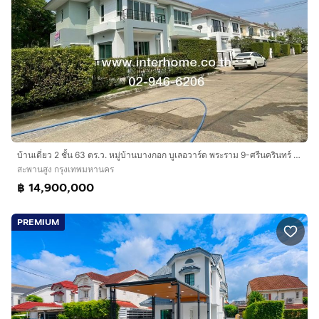
บ้านเดี่ยว 2 ชั้น 63 ตร.ว. หมู่บ้านบางกอก บูเลอวาร์ด พระราม 9-ศรีนครินทร์ ซอยกรุงเทพกรีฑา ถนนสรีนครินทร์ ถนนรามคำแหง เขตสะพานสูง กรุงเทพ
สะพานสูง กรุงเทพมหานคร
฿ 14,900,000
PREMIUM