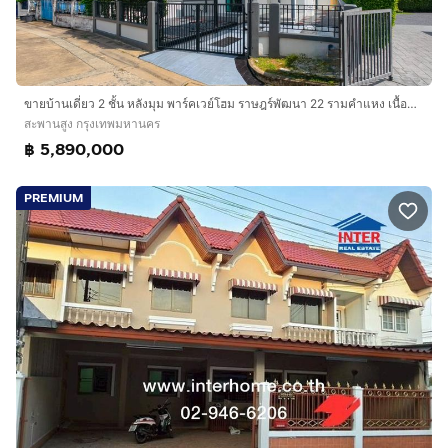
ขายบ้านเดี่ยว 2 ชั้น หลังมุม พาร์คเวย์โฮม ราษฎร์พัฒนา 22 รามคำแหง เนื้อที่ 59.3 ตร.ว. 4 นอน 3 น้ำ
สะพานสูง กรุงเทพมหานคร
฿ 5,890,000
PREMIUM