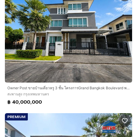
Owner Post ขายบ้านเดี่ยวหรู 3 ชั้น โครงการGrand Bangkok Boulevard พระราม 9 - ศรีนครินทร์ ( กรุงเทพกรีฑา ) ใกล้โรงเรียนนานาชาติเวลลิงตัน
สะพานสูง กรุงเทพมหานคร
฿ 40,000,000
PREMIUM