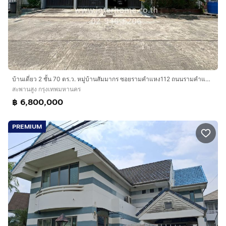
บ้านเดี่ยว 2 ชั้น 70 ตร.ว. หมู่บ้านสัมมากร ซอยรามคำแหง112 ถนนรามคำแหง เขตสะพานสูง กรุงเทพมหานคร
สะพานสูง กรุงเทพมหานคร
฿ 6,800,000
PREMIUM