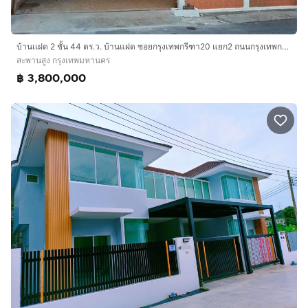
บ้านเเฝด 2 ชั้น 44 ตร.ว. บ้านแฝด ซอยกรุงเทพกรีฑา20 แยก2 ถนนกรุงเทพกรีฑา ถนนศรีนครินทร์ เขตสะพานสูง กรุงเทพมหานคร
สะพานสูง กรุงเทพมหานคร
฿ 3,800,000