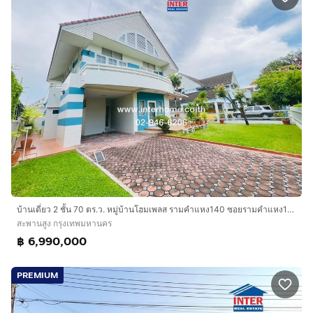
บ้านเดี่ยว 2 ชั้น 70 ตร.ว. หมู่บ้านโฮมเพลส รามคำแหง140 ซอยรามคำแหง140 ถนนรามคำแหง ถนนราษฎร์พัฒนา เขตสะพานสูง กรุงเทพมหานคร
สะพานสูง กรุงเทพมหานคร
฿ 6,990,000
PREMIUM