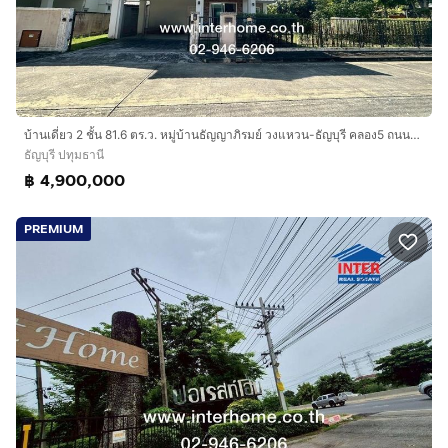
บ้านเดี่ยว 2 ชั้น 81.6 ตร.ว. หมู่บ้านธัญญาภิรมย์ วงแหวน-ธัญบุรี คลอง5 ถนนรังสิต-นครนายก ธัญบุรี ปทุมธานี
ธัญบุรี ปทุมธานี
฿ 4,900,000
PREMIUM