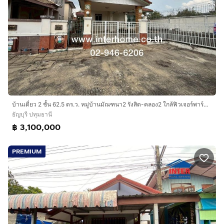
บ้านเดี่ยว 2 ชั้น 62.5 ตร.ว. หมู่บ้านมัณฑนา2 รังสิต-คลอง2 ใกล้ฟิวเจอร์พาร์ค รังสิต ถนนรังสิต-นครนายก เมืองปทุมธานี ปทุมธานี
ธัญบุรี ปทุมธานี
฿ 3,100,000
PREMIUM