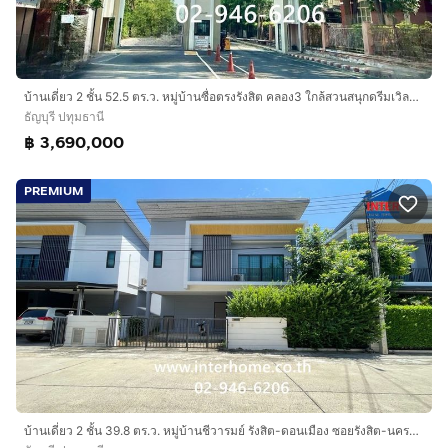
บ้านเดี่ยว 2 ชั้น 52.5 ตร.ว. หมู่บ้านซื่อตรงรังสิต คลอง3 ใกล้สวนสนุกดรีมเวิลด์ ถนนรังสิต-นครนายก ธัญบุรี ปทุมธานี
ธัญบุรี ปทุมธานี
฿ 3,690,000
PREMIUM
บ้านเดี่ยว 2 ชั้น 39.8 ตร.ว. หมู่บ้านชีวารมย์ รังสิต-ดอนเมือง ซอยรังสิต-นครนายก 7 ถนนรังสิต-นครนายก ธัญบุรี ปทุมธานี