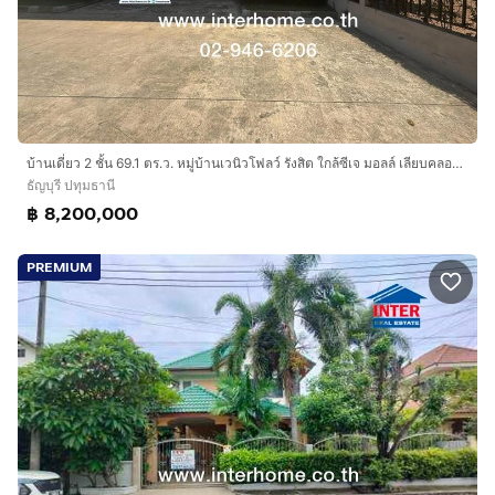
บ้านเดี่ยว 2 ชั้น 69.1 ตร.ว. หมู่บ้านเวนิวโฟลว์ รังสิต ใกล้ซีเจ มอลล์ เลียบคลอง3 ถนนรังสิต-นครนายก ถนนเลียบคลองสาม ธัญบุรี ปทุมธานี
ธัญบุรี ปทุมธานี
฿ 8,200,000
PREMIUM