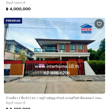
ธัญบุรี ปทุมธานี
฿ 4,000,000
PREMIUM
บ้านเดี่ยว 2 ชั้น 67.2 ตร.ว. หมู่บ้านธัญญาภิรมย์ แกรนด์วิลล์ เลียบคลอง7 ถนนรังสิต-นครนายก ถนนลำลูกกา ธัญบุรี ปทุมธานี
ธัญบุรี ปทุมธานี