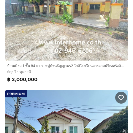
บ้านเดี่ยว 1 ชั้น 84 ตร.ว. หมู่บ้านธัญญาพร2 ใกล้โรงเรียนสารสาสน์วิเทศรังสิต คลอง7 ถนนรังสิต-นครนายก ถนนลำลูกกา ธัญบุรี ปทุมธานี
ธัญบุรี ปทุมธานี
฿ 2,000,000
PREMIUM