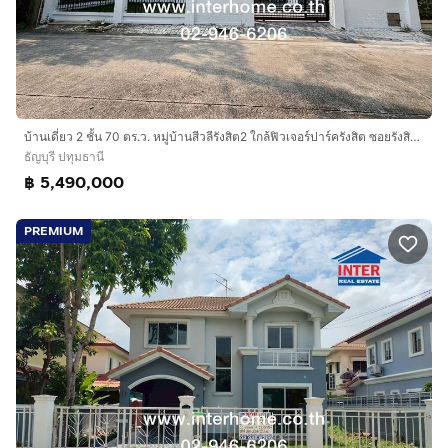
บ้านเดี่ยว 2 ชั้น 70 ตร.ว. หมู่บ้านสีวลีรังสิต2 ใกล้ฟิวเจอร์ปาร์ครังสิต ซอยรังสิต-นครนายก52 ถนนรังสิต-นครนายก ธัญบุรี ปทุมธานี
ธัญบุรี ปทุมธานี
฿ 5,490,000
PREMIUM