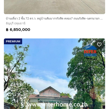
บ้านเดี่ยว 2 ชั้น 72 ตร.ว. หมู่บ้านสัมมากรรังสิต คลอง7 ถนนรังสิต-นครนายก ถนนลำลูกกา ธัญบุรี ปทุมธานี
ธัญบุรี ปทุมธานี
฿ 6,850,000
PREMIUM