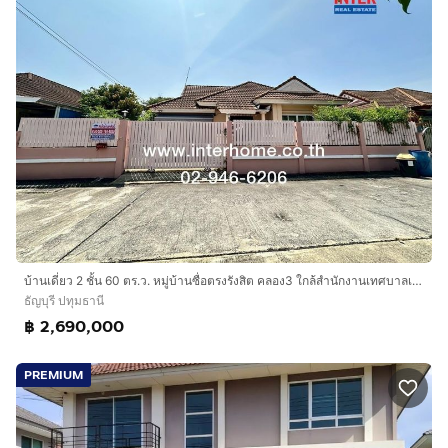
บ้านเดี่ยว 2 ชั้น 60 ตร.ว. หมู่บ้านซื่อตรงรังสิต คลอง3 ใกล้สำนักงานเทศบาลเมืองบึงยี่โถ ถนนรังสิต-นครนายก ธัญบุรี ปทุมธานี
ธัญบุรี ปทุมธานี
฿ 2,690,000
PREMIUM