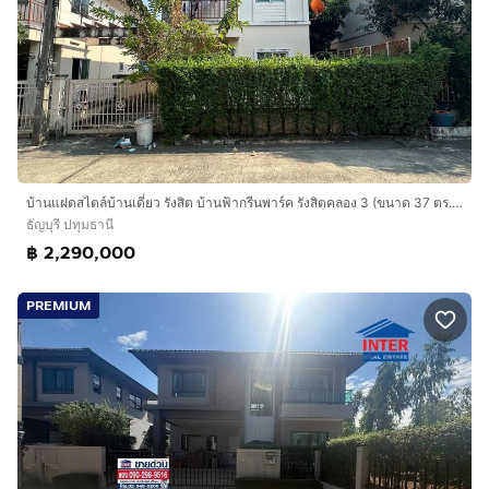
บ้านแฝดสไตล์บ้านเดี่ยว รังสิต บ้านฟ้ากรีนพาร์ค รังสิตคลอง 3 (ขนาด 37 ตร.ว.) ถ.รังสิต-นครนายก ปทุมธานี ถนนวงแหวนรอบนอกตะวันออก
ธัญบุรี ปทุมธานี
฿ 2,290,000
PREMIUM