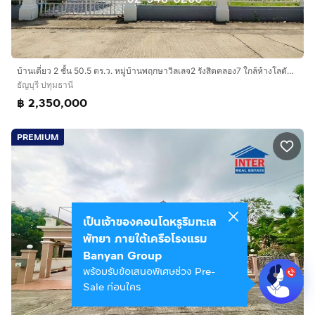
บ้านเดี่ยว 2 ชั้น 50.5 ตร.ว. หมู่บ้านพฤกษาวิลเลจ2 รังสิตคลอง7 ใกล้ห้างโลตัส คลอง7 ถนนรังสิต-นครนายก ถนนธัญบุรี ธัญบุรี ปทุมธานี
ธัญบุรี ปทุมธานี
฿ 2,350,000
PREMIUM
เป็นเจ้าของคอนโดหรูริมทะเล
พัทยา ภายใต้เครือโรงแรม
Banyan Group
พร้อมรับข้อเสนอพิเศษช่วง Pre-
Sale ก่อนใคร