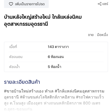
แชร์
เพิ่มเป็นรายการโปรด
บ้านหลังใหญ่สร้างใหม่ ใกล้แหล่งนิคม
อุตสาหกรรมอุดรธานี
|
ขาย
มือหนึ่ง
เนื้อที่
143 ตารางวา
ห้องนอน
6 ห้องนอน
ห้องน้ำ
5 ห้องน้ำ
รายละเอียดสินค้า
#ขายบ้านใหม่สร้างเอง ทำเล #ใกล้แหล่งนิคมอุตสาหกรรม
อุดรธานี #ด้านขนส่งโลจิสติกส์ภาคอิสาน #รถไฟความเร็ว
สูง ต.โนนสูง เมืองอุดร ห่างถนนหลักมิตรภาพ 800 เมตร
ถ.อุดร-ขอนแก่น