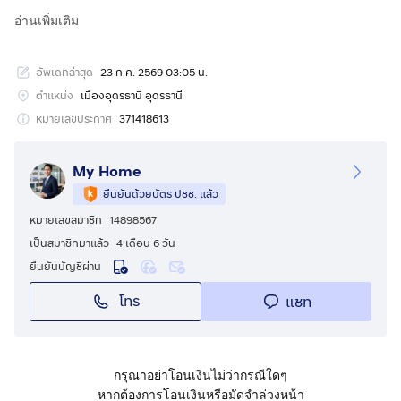
อ่านเพิ่มเติม
บ้าน 2 ชั้น (6 ห้องนอน 5 ห้องน้ำ 6 ที่จอดรถ)
เนื้อที่ 143 ตารางวา
อัพเดทล่าสุด
23 ก.ค. 2569 03:05 น.
เหมาะกับครอบครัวใหญ่ ที่ชอบบรรยากาศส่วนตัว เงียบสงบ
หรือนายทุนที่ซื้อปล่อยเช่าทำกำไร เปิดร้านค้ากิจการส่วนตัว
ตำแหน่ง
เมืองอุดรธานี อุดรธานี
หมายเลขประกาศ
371418613
ราคา 7.29 ล้าน
โฉนดครุฑแดงพร้อมโอน
My Home
ยืนยันด้วยบัตร ปชช. แล้ว
สนใจติดต่อ อ๊อฟ
หมายเลขสมาชิก
14898567
สดหรือผ่อน ยื่นกู้สินเชื่อปรึกษาได้คับ
เป็นสมาชิกมาแล้ว
4 เดือน 6 วัน
กดเพื่อดูเบอร์โทร xxxxxx012
ยืนยันบัญชีผ่าน
โทร
แชท
กรุณาอย่าโอนเงินไม่ว่ากรณีใดๆ
หากต้องการโอนเงินหรือมัดจำล่วงหน้า