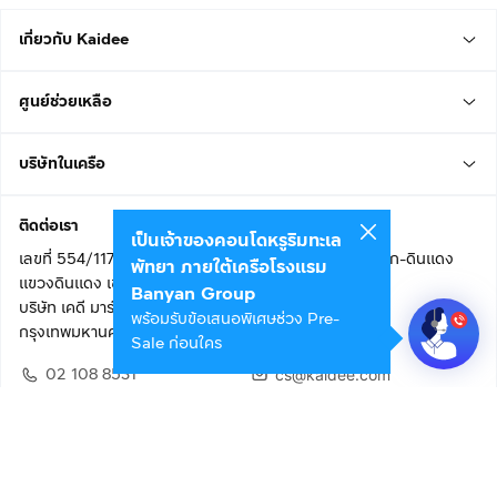
เกี่ยวกับ Kaidee
ศูนย์ช่วยเหลือ
บริษัทในเครือ
ติดต่อเรา
เป็นเจ้าของคอนโดหรูริมทะเล
เลขที่ 554/117 อาคารสกายไนน์ เซ็นเตอร์ ชั้น 22 ถนนอโศก-ดินแดง
พัทยา ภายใต้เครือโรงแรม
แขวงดินแดง เขตดินแดง
Banyan Group
บริษัท เคดี มาร์เก็ตเพลส จำกัด (สำนักงานใหญ่)
พร้อมรับข้อเสนอพิเศษช่วง Pre-
กรุงเทพมหานคร 10400
Sale ก่อนใคร
02 108 8531
cs@kaidee.com
ติดตามเรา