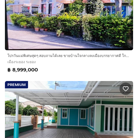
โปรวันแม่พิเศษสุดๆ สอบถามได้เลย ขายบ้านใจกลางลงเมืองบรรยากาศดี ใกล้สิ่งอำนวยความสะดวก ใหญ่กว้างมากครัวครบชุด มีแอร์ เครื่องทำน้ำอุ่นพร้อม
เมืองระยอง ระยอง
฿ 8,999,000
PREMIUM