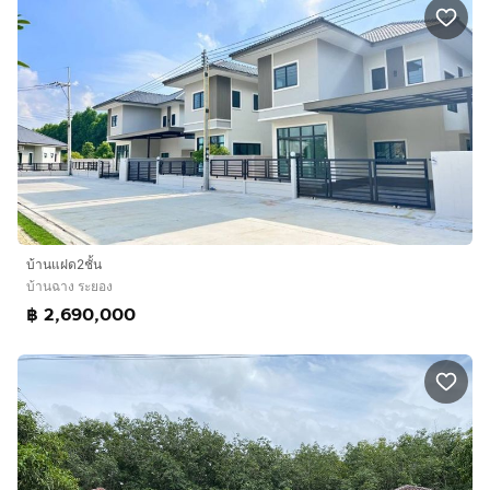
บ้านแฝด2ชั้น
บ้านฉาง ระยอง
฿ 2,690,000