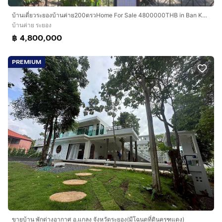
บ้านเดี่ยวระยองบ้านค่าย200ตรวHome For Sale 4800000THB in Ban Khai kaidee Property
บ้านค่าย ระยอง
฿ 4,800,000
PREMIUM
ขายบ้าน พักต่างอากาศ อ.แกลง จังหวัดระยอง(มีโฉนดที่ดินครุฑแดง)​​​​​