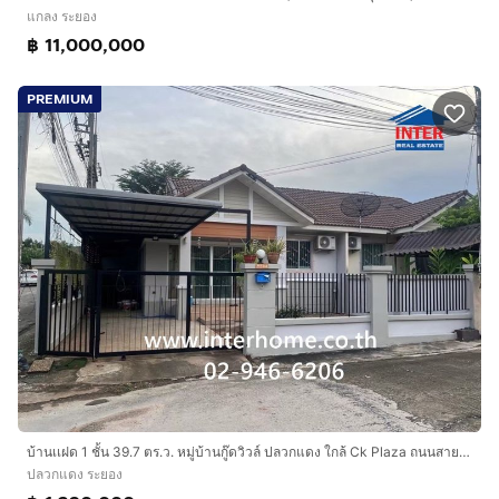
แกลง ระยอง
฿ 11,000,000
PREMIUM
บ้านเเฝด 1 ชั้น 39.7 ตร.ว. หมู่บ้านกู๊ดวิวล์ ปลวกแดง ใกล้ Ck Plaza ถนนสายปลวกแดง-ชลบุรี (ทล3245) ปลวกแดง ระยอง
ปลวกแดง ระยอง