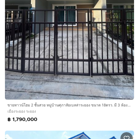
ขายทาวน์โฮม 2 ชั้นสวย หมู่บ้านศุภาลัยเบลล่าระยอง ขนาด 18ตรว. มี 3 ห้องนอน 2 ห้องน้ำ และห้องโถ่ง อยู่ใกล้เซ็นทรัลระยองเพียง 3 กม. 5 น
เมืองระยอง ระยอง
฿ 1,790,000