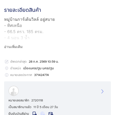
รายละเอียดสินค้า
หมู่บ้านการ์เด้นวิลล์ อยู่สบาย
- ทิศเหนือ
- 66.5 ตรว. 185 ตรม.
- 4 นอน 3 น้ำ
- 3 จอด
อ่านเพิ่มเติม
- 1 ห้องซักรีด (วางเครื่องซักผ้า/เครื่องอบได้ 2 เครื่อง นอก
บ้านอีก 2 เครื่อง)
อัพเดทล่าสุด
28 ก.ค. 2569 10:59 น.
- หลังคาโรงรถลงเข็มลึกเท่าตัวบ้าน
- เทพื้นปูกระเบื้องรอบบ้านลงเข็มแบบปูพรม 80 กว่าต้น
ตำแหน่ง
เมืองนครปฐม นครปฐม
- ม่าน มุ้งลวด เหล็กดัด กล้องวงจรปิด ฉนวนกันร้อนใต้
หมายเลขประกาศ
371424774
หลังคา พัดดูดอากาศห้องน้ำทุกห้อง ฯลฯ
- เลขที่บ้าน 9 หน้า 9 หลัง ผลรวม 9 ไม่มีสายไฟผ่านหน้า
บ้านอยู่แล้วดี ขายเพราะขยายครอบครัว
- แถมแอร์ 1 ตัว และเฟอร์บางส่วน
หมายเลขสมาชิก
2720118
เป็นสมาชิกมาแล้ว
11 ปี 5 เดือน 27 วัน
ใกล้เซ็ลทรัล บิ๊กซี โลตัส ศูนย์ราชการ เดินทางเพียง 5 นาที
ยืนยันบัญชีผ่าน