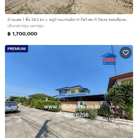
บ้านเเฝด 1 ชั้น 38.5 ตร.ว. หมู่บ้านแกรนด์ธาราโฟร์ สตาร์ วิลเลจ ซอยเลียบคลองชลประธาน ถนนทางหลวงพิเศษหมายเลข81 (สายบางใหญ่-กาญจนบุรี)
เมืองนครปฐม นครปฐม
฿ 1,700,000
PREMIUM