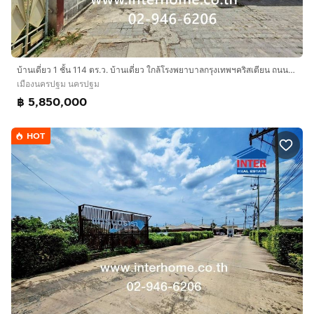
บ้านเดี่ยว 1 ชั้น 114 ตร.ว. บ้านเดี่ยว ใกล้โรงพยาบาลกรุงเทพฯคริสเตียน ถนนเพชรเกษม ถนน25มกรา เมืองนครปฐม นครปฐม
เมืองนครปฐม นครปฐม
฿ 5,850,000
HOT