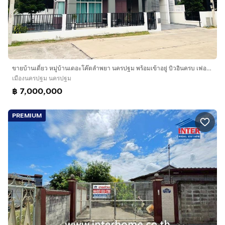
ขายบ้านเดี่ยว หมู่บ้านเดอะโค๊ตลำพยา นครปฐม พร้อมเข้าอยู่ บิวอินครบ เฟอร์นิเจอร์ครบ ถือกระเป๋าใบเดียวเข้าอยู่ได้เลย
เมืองนครปฐม นครปฐม
฿ 7,000,000
PREMIUM