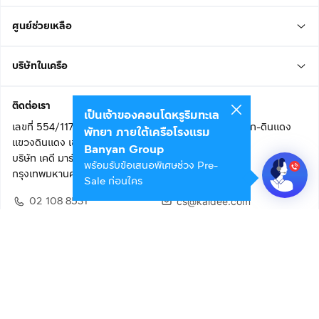
ศูนย์ช่วยเหลือ
บริษัทในเครือ
ติดต่อเรา
เป็นเจ้าของคอนโดหรูริมทะเล
เลขที่ 554/117 อาคารสกายไนน์ เซ็นเตอร์ ชั้น 22 ถนนอโศก-ดินแดง
พัทยา ภายใต้เครือโรงแรม
แขวงดินแดง เขตดินแดง
Banyan Group
บริษัท เคดี มาร์เก็ตเพลส จำกัด (สำนักงานใหญ่)
พร้อมรับข้อเสนอพิเศษช่วง Pre-
กรุงเทพมหานคร 10400
Sale ก่อนใคร
02 108 8531
cs@kaidee.com
ติดตามเรา
เพื่อประสบการณ์ใช้งานที่ดีขึ้น