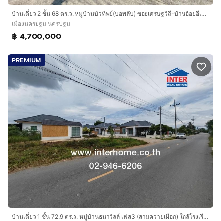
บ้านเดี่ยว 2 ชั้น 68 ตร.ว. หมู่บ้านบัวทิพย์(บ่อพลับ) ซอยเศรษฐวิถี-บ้านอ้อยอีเตี้ย ใกล้สำนักงานเทศบาลตำบลบ่อพลับ ถนนทางหลวงพิเศษหมายเลข81
เมืองนครปฐม นครปฐม
฿ 4,700,000
PREMIUM
บ้านเดี่ยว 1 ชั้น 72.9 ตร.ว. หมู่บ้านธนาวิลล์ เฟส3 (สามควายเผือก) ใกล้โรงเรียนบ้านรางมะเดื่อ ถนนทางหลวงชนบท1023 ถนนซอยเลียบคลองชลประทาน