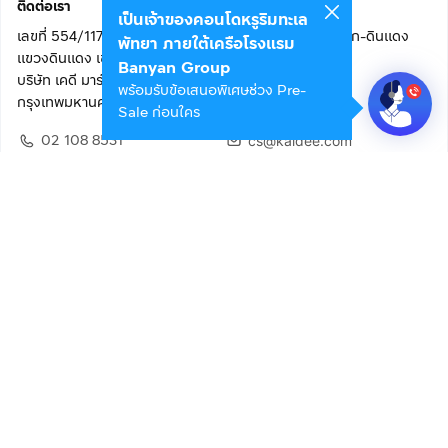
ติดต่อเรา
เป็นเจ้าของคอนโดหรูริมทะเล
เลขที่ 554/117 อาคารสกายไนน์ เซ็นเตอร์ ชั้น 22 ถนนอโศก-ดินแดง
พัทยา ภายใต้เครือโรงแรม
แขวงดินแดง เขตดินแดง
Banyan Group
บริษัท เคดี มาร์เก็ตเพลส จำกัด (สำนักงานใหญ่)
พร้อมรับข้อเสนอพิเศษช่วง Pre-
กรุงเทพมหานคร 10400
Sale ก่อนใคร
02 108 8531
cs@kaidee.com
ติดตามเรา
เพื่อประสบการณ์ใช้งานที่ดีขึ้น
© 2568 บริษัท เคดี มาร์เก็ตเพลส จำกัด