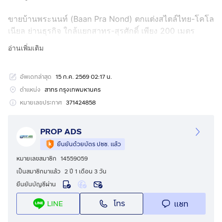
ขายบ้านพระนนท์ (Baan Pra Nond) ตกแต่งสไตล์ไทย-โคโล
เนียล ย่านธุรกิจ ใกล้แยกสาทร-สุรศักดิ์ เพียง 200 เมตร
อ่านเพิ่มเติม
ที่ตั้ง : 18/1 ถ. เจริญราษฎร์ แขวงยานนาวา เขตสาทร
กรุงเทพมหานคร 10120
อัพเดทล่าสุด
15 ก.ค. 2569 02:17 น.
พิกัด : https://maps.app.goo.gl/n1Rpn7xDLs3WvMN17
ตำแหน่ง
สาทร กรุงเทพมหานคร
ขนาดพื้นที่ : 161.8 ตรว. / พื้นที่ใช้สอย : 597.02 ตรม.
หมายเลขประกาศ
371424858
รายละเอียด
PROP ADS
บ้านพระนนท์ เป็นเรือนไม้สักโบราณทรงโคโลเนียล
ยืนยันด้วยบัตร ปชช. แล้ว
(Colonial Style) อายุกว่า 80 ปี โดยเคยได้รับรางวัลอนุรักษ์
หมายเลขสมาชิก
14559059
ศิลปสถาปัตยกรรมดีเด่น ตั้งอยู่ย่านธุรกิจ ใจกลางสาธร หนึ่ง
เป็นสมาชิกมาแล้ว
2 ปี 1 เดือน 3 วัน
ในทำเล Prime CBD ของกรุงเทพฯ พร้อมสระว่ายน้ำส่วนตัว
ยืนยันบัญชีผ่าน
บรรยากาศเงียบสงบ
- ผังเมืองสีน้ำตาล (ย.10)
โทร
แชท
LINE
- 2 ชั้น | 2 อาคาร
- 9 ห้องนอน | 9 ห้องน้ำ