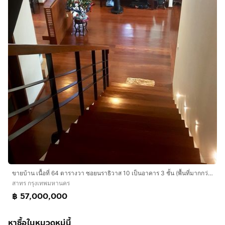
คุณเอ๋ :
กดเพื่อดูเบอร์โทร xxxxxx936
/ ID : aeyair
คุณอภิชาติ :
กดเพื่อดูเบอร์โทร xxxxxx233
​
ขายบ้าน เนื้อที่ 64 ตารางวา ซอยนราธิวาส 10 เป็นอาคาร 3 ชั้น (พื้นที่มากกว่า 500 ตร.ม.) ราคา 57 ลบ.
สาทร กรุงเทพมหานคร
฿ 57,000,000
หาซื้อในหมวดหมู่นี้