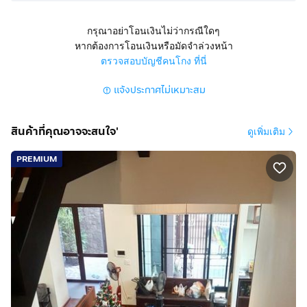
- 3 ที่จอดรถ
กรุณาอย่าโอนเงินไม่ว่ากรณีใดๆ
หากต้องการโอนเงินหรือมัดจำล่วงหน้า
การเดินทาง
ตรวจสอบบัญชีคนโกง ที่นี่
- ห่าง BTS สุรศักดิ์ ประมาณ 300 เมตร
- ห่างแยกสาทร-สุรศักดิ์ ประมาณ 200 เมตร
แจ้งประกาศไม่เหมาะสม
- เชื่อมต่อถนนสาทร สีลม และเจริญกรุงได้สะดวก
- เดินทางสู่ย่านริเวอร์ฟรอนต์และแม่น้ำเจ้าพระยาได้ภายใน
ไม่กี่นาที
สินค้าที่คุณอาจจะสนใจ'
ดูเพิ่มเติม
PREMIUM
สถานที่ใกล้เคียง
- เซ็นทรัลบางรัก
- ไอคอนสยาม
- ม.เทคโนโลยีราชมงคลกรุงเทพ (พระนครใต้)
- รพ.เซนต์หลุย / โรงพยาบาลเอ็มเอสเค
ราคาขาย : 150 ล้านบาท
สนใจติดต่อ