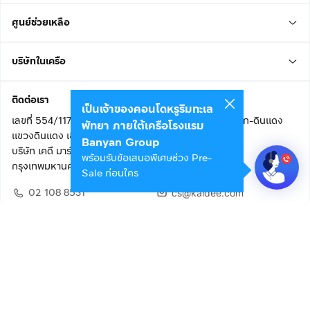
ศูนย์ช่วยเหลือ
บริษัทในเครือ
ติดต่อเรา
เป็นเจ้าของคอนโดหรูริมทะเล
เลขที่ 554/117 อาคารสกายไนน์ เซ็นเตอร์ ชั้น 22 ถนนอโศก-ดินแดง
พัทยา ภายใต้เครือโรงแรม
แขวงดินแดง เขตดินแดง
Banyan Group
บริษัท เคดี มาร์เก็ตเพลส จำกัด (สำนักงานใหญ่)
พร้อมรับข้อเสนอพิเศษช่วง Pre-
กรุงเทพมหานคร 10400
Sale ก่อนใคร
02 108 8531
cs@kaidee.com
ติดตามเรา
เพื่อประสบการณ์ใช้งานที่ดีขึ้น