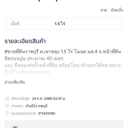
|
ขาย
มือหนึ่ง
เนื้อที่
1.5 ไร่
รายละเอียดสินค้า
#ขายที่ดินราชบุรี ต.เขาขลุง 1.5 ไร่ โฉนด นส.4 จ หน้าที่ดิน
ติดถนนปูน ประมาณ 40 เมตร
และ มีคลองส่งน้ำหน้าที่ดิน พร้อมโอน เข้าออกได้หลายทาง
ใกล้โรงเรียนวัดเขาแจง
วัดเขาแจง ใกล้อุทยานเขาตะครอง วิวเขาสวย มีเพื่อนบ้านไม่
อ่านเพิ่มเติม
เปลี่ยว มีไฟฟ้า ประปา
ขายยกแปลงราคา 950,000 บาท เจ้าของขายเอง
อัพเดทล่าสุด
24 ก.ค. 2569 02:07 น.
สนใจติดต่อสอบถาม
กดเพื่อดูเบอร์โทร xxxxxx515
(คุณ
บูลย์)
ตำแหน่ง
บ้านโป่ง ราชบุรี
หมายเลขประกาศ
371431090