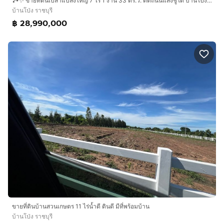
🏞️✨ ขายที่ดินเปล่าแปลงใหญ่ 7 ไร่ 1 งาน 33 ตร.ว. ติดถนนแสงชูโต บ้านโป่ง ราชบุรี ทำเลศักยภาพ เดินทางสะดวก เหมาะลงทุนและพัฒนาโครงการ ✨
บ้านโป่ง ราชบุรี
฿ 28,990,000
ขายที่ดินบ้านสวนเกษตร 11 ไร่น้ำดี ดินดี มีที่พร้อมบ้าน
บ้านโป่ง ราชบุรี