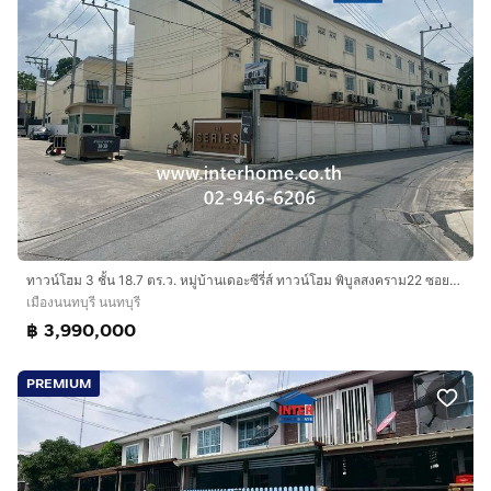
ทาวน์โฮม 3 ชั้น 18.7 ตร.ว. หมู่บ้านเดอะซีรี่ส์ ทาวน์โฮม พิบูลสงคราม22 ซอยพิบูลสงคราม22 แยก 6 ถนนพิบูลสงคราม เมืองนนทบุรี นนทบุรี
เมืองนนทบุรี นนทบุรี
฿ 3,990,000
PREMIUM