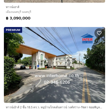
ทาวน์เฮาส์
เมืองนนทบุรี นนทบุรี
฿ 3,090,000
PREMIUM
ทาวน์เฮ้าส์ 2 ชั้น 18.5 ตร.ว. หมู่บ้านโกลเด้นทาวน์ วงศ์สว่าง-รัชดา ซอยพิบูลสงคราม22 แยก6 (ซอยวัดกำแพง) ถนนพิบูลสงคราม เมืองนนทบุรี นนทบุรี