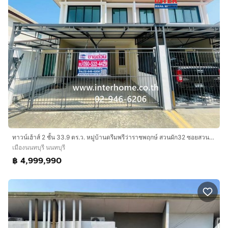
ทาวน์เฮ้าส์ 2 ชั้น 33.9 ตร.ว. หมู่บ้านดรีมพรีว่าราชพฤกษ์ สวนผัก32 ซอยสวนผัก32 ถนนสวนผัก ถนนเลียบทางรถไฟตลิ่งชัน เมืองนนทบุรี นนทบุรี
เมืองนนทบุรี นนทบุรี
฿ 4,999,990