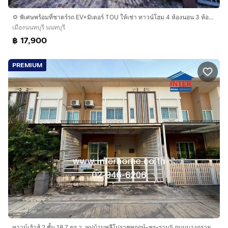
💢 พิเศษพร้อมที่ชาตร์รถ EV+มิเตอร์ TOU ให้เช่า ทาวน์โฮม 4 ห้องนอน 3 ห้องน้ำ มบ.เปี่ยมสุข รัตนาธิเบศร์ 17ใกล้ Central Northville
เมืองนนทบุรี นนทบุรี
฿ 17,900
PREMIUM
ทาวน์เฮ้าส์ 2 ชั้น 18.7 ตร.ว. หมู่บ้านพลีโน่ราชพฤกษ์-พระราม5 ถนนบางกรวย-ไทรน้อย ถนนนครอินทร์ เมืองนนทบุรี นนทบุรี