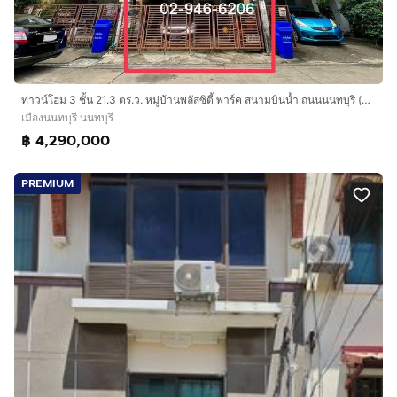
ทาวน์โฮม 3 ชั้น 21.3 ตร.ว. หมู่บ้านพลัสซิตี้ พาร์ค สนามบินน้ำ ถนนนนทบุรี (สนามบินน้ำ) ถนนเลี่ยงเมืองนนทบุรี เมืองนนทบุรี นนทบุรี
เมืองนนทบุรี นนทบุรี
฿ 4,290,000
PREMIUM