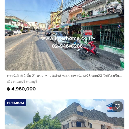
ทาวน์เฮ้าส์ 2 ชั้น 21 ตร.ว. ทาวน์เฮ้าส์ ซอยประชานิเวศน์3 ซอย23 ใกล้โรงเรียนเบญจมราชานุสรณ์ ถนนประชานิเวศ3 ถนนสามัคคี ถนนเลียบด่วนงามวงศ์วาน
เมืองนนทบุรี นนทบุรี
฿ 4,980,000
PREMIUM