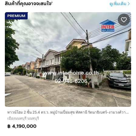
สินค้าที่คุณอาจจะสนใจ'
ดูเพิ่มเติม
PREMIUM
ทาวน์โฮม 2 ชั้น 25.4 ตร.ว. หมู่บ้านเปี่ยมสุข ทัสคานี รัตนาธิเบศร์-งามวงศ์วาน ใกล้เซ็นทรัลรัตนาธิเบศร์ ซอยนนทบุรี8 แยก20 ถนนรัตนาธิเบศร์
เมืองนนทบุรี นนทบุรี
฿ 4,190,000