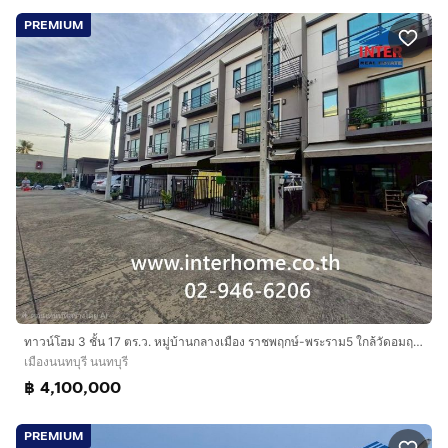
PREMIUM
ทาวน์โฮม 3 ชั้น 17 ตร.ว. หมู่บ้านกลางเมือง ราชพฤกษ์-พระราม5 ใกล้วัดอมฤต เข้าซอยบางไผ่21 ถนนนครอินทร์ เมืองนนทบุรี นนทบุรี
เมืองนนทบุรี นนทบุรี
฿ 4,100,000
PREMIUM