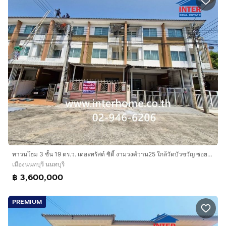
ทาวนโฮม 3 ชั้น 19 ตร.ว. เดอะทรัสต์ ซิตี้ งามวงศ์วาน25 ใกล้วัดบัวขวัญ ซอยงามวงศ์วาน25 ถนนงามวงศ์วาน ถนนสามัคคี เมืองนนทบุรี นนทบุรี
เมืองนนทบุรี นนทบุรี
฿ 3,600,000
PREMIUM