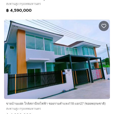
สะพานสูง กรุงเทพมหานคร
฿ 4,590,000
ขายบ้านแฝด ใกล้สถานีรถไฟฟ้า ซอยรามคำแหง118 แยก27 (ซอยพฤกษชาติ)
สะพานสูง กรุงเทพมหานคร