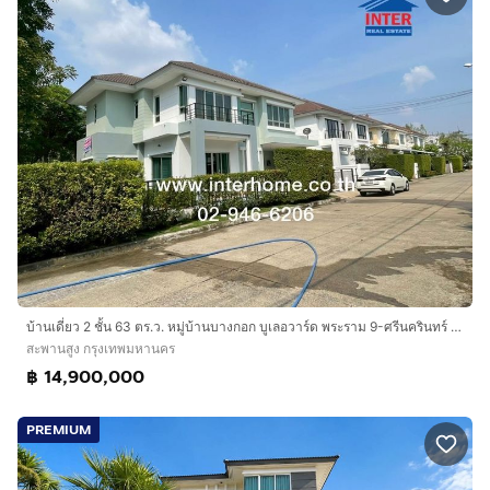
บ้านเดี่ยว 2 ชั้น 63 ตร.ว. หมู่บ้านบางกอก บูเลอวาร์ด พระราม 9-ศรีนครินทร์ ซอยกรุงเทพกรีฑา ถนนสรีนครินทร์ ถนนรามคำแหง เขตสะพานสูง กรุงเทพ
สะพานสูง กรุงเทพมหานคร
฿ 14,900,000
PREMIUM