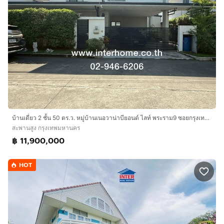
บ้านเดี่ยว 2 ชั้น 50 ตร.ว. หมู่บ้านเนอวาน่าบียอนด์ ไลท์ พระราม9 ซอยกรุงเทพกรีฑา32 ถนนพระราม9 ถนนศรีนครินทร์-บางกะปิ เขตสะพานสูง กรุงเทพมหานค
สะพานสูง กรุงเทพมหานคร
฿ 11,900,000
HOT