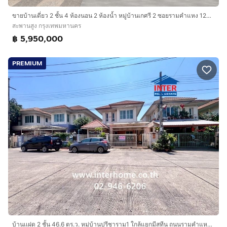
ขายบ้านเดี่ยว 2 ชั้น 4 ห้องนอน 2 ห้องน้ำ หมู่บ้านเกศรี 2 ซอยรามคำแหง 124 สะพานสูง ตกแต่งไม้สักและไม้หายากทั้งหลัง ใช้สอย 320 ตร.ม. ใกล้ MRT
สะพานสูง กรุงเทพมหานคร
฿ 5,950,000
PREMIUM
บ้านเเฝด 2 ชั้น 46.6 ตร.ว. หมู่บ้านปรีชาราม1 ใกล้แยกมีสทีน ถนนรามคำแหง ถนนราษฎร์พัฒนา เขตสะพานสูง กรุงเทพมหานคร