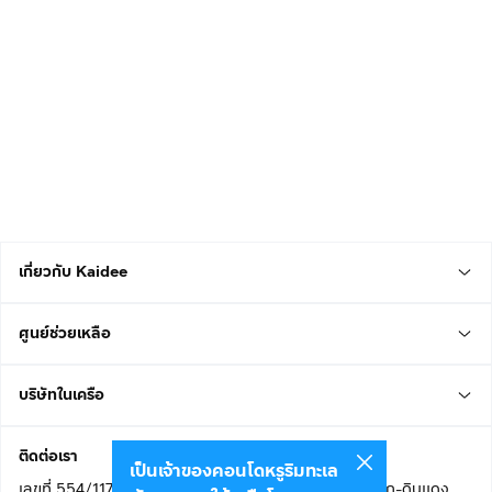
เกี่ยวกับ Kaidee
ศูนย์ช่วยเหลือ
บริษัทในเครือ
ติดต่อเรา
เป็นเจ้าของคอนโดหรูริมทะเล
เลขที่ 554/117 อาคารสกายไนน์ เซ็นเตอร์ ชั้น 22 ถนนอโศก-ดินแดง