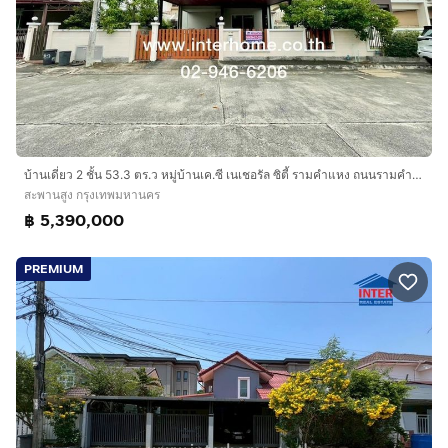
บ้านเดี่ยว 2 ชั้น 53.3 ตร.ว หมู่บ้านเค.ซี เนเชอรัล ซิตี้ รามคำแหง ถนนรามคำแหง ถนนเลียบวงแหวนกาญจนาภิเษก เขตสะพานสูง กรุงเทพมหานคร
สะพานสูง กรุงเทพมหานคร
฿ 5,390,000
PREMIUM