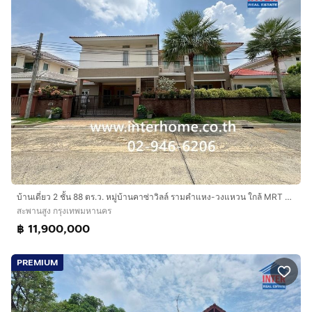
บ้านเดี่ยว 2 ชั้น 88 ตร.ว. หมู่บ้านคาซ่าวิลล์ รามคำแหง-วงแหวน ใกล้ MRT ราษฏร์พัฒนา ใกล้กรมที่ดินบึงกุ่ม ซอยมีสทีน ถนนรามคำแหง ถนนราษฎร์พัฒนา
สะพานสูง กรุงเทพมหานคร
฿ 11,900,000
PREMIUM