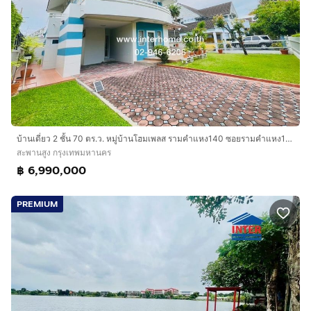
บ้านเดี่ยว 2 ชั้น 70 ตร.ว. หมู่บ้านโฮมเพลส รามคำแหง140 ซอยรามคำแหง140 ถนนรามคำแหง ถนนราษฎร์พัฒนา เขตสะพานสูง กรุงเทพมหานคร
สะพานสูง กรุงเทพมหานคร
฿ 6,990,000
PREMIUM