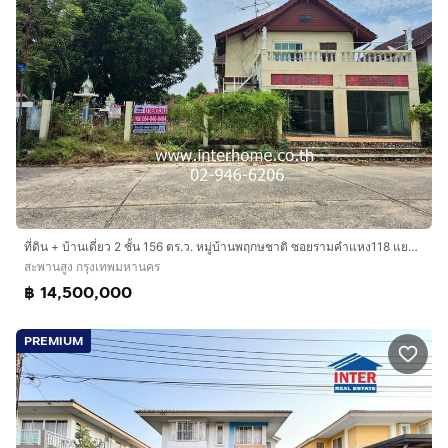
ที่ดิน + บ้านเดี่ยว 2 ชั้น 156 ตร.ว. หมู่บ้านพฤกษชาติ ซอยรามคำแหง118 แยก13 ถนนรามคำแหง ถนนกาญจนาภิเษก เขตสะพานสูง กรุงเทพมหานคร
สะพานสูง กรุงเทพมหานคร
฿ 14,500,000
PREMIUM