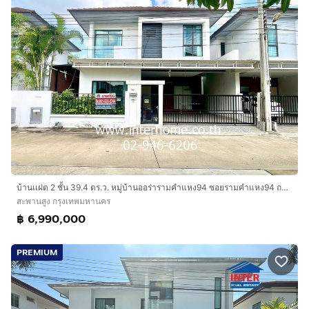
บ้านเเฝด 2 ชั้น 39.4 ตร.ว. หมู่บ้านออร่ารามคำแหง94 ซอยรามคำแหง94 ถนนรามคำแหง ถนนกาญจนาภิเษก เขตสะพานสูง กรุงเทพมหานคร
สะพานสูง กรุงเทพมหานคร
฿ 6,990,000
PREMIUM