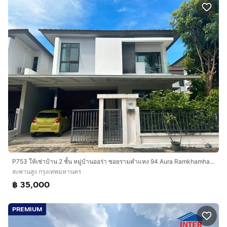
P753 ให้เช่าบ้าน 2 ชั้น หมู่บ้านออร่า ซอยรามคำแหง 94 Aura Ramkhamhaeng 94 ตกแต่งสวยพร้อมเข้าอยู่ เหมาะพักอาศัย ใกล้เดอะพาสิโอ รามคำแหง ม.นิด
สะพานสูง กรุงเทพมหานคร
฿ 35,000
PREMIUM