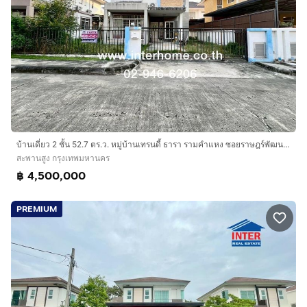
บ้านเดี่ยว 2 ชั้น 52.7 ตร.ว. หมู่บ้านเทรนดี้ ธารา รามคำแหง ซอยราษฎร์พัฒนา23-1 ถนนรามคำแหง ถนนราษฎร์พัฒนา เขตสะพานสูง กรุงเทพมหานคร
สะพานสูง กรุงเทพมหานคร
฿ 4,500,000
PREMIUM