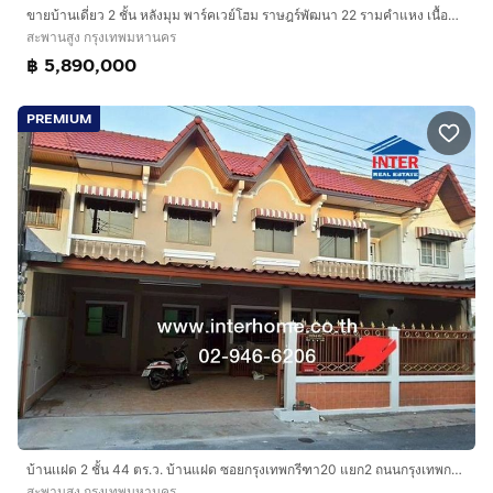
ขายบ้านเดี่ยว 2 ชั้น หลังมุม พาร์คเวย์โฮม ราษฎร์พัฒนา 22 รามคำแหง เนื้อที่ 59.3 ตร.ว. 4 นอน 3 น้ำ
สะพานสูง กรุงเทพมหานคร
฿ 5,890,000
PREMIUM
บ้านเเฝด 2 ชั้น 44 ตร.ว. บ้านแฝด ซอยกรุงเทพกรีฑา20 แยก2 ถนนกรุงเทพกรีฑา ถนนศรีนครินทร์ เขตสะพานสูง กรุงเทพมหานคร
สะพานสูง กรุงเทพมหานคร