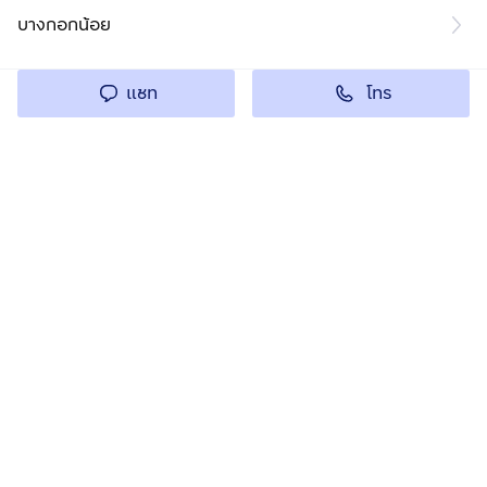
บางกอกน้อย
โทร
แชท