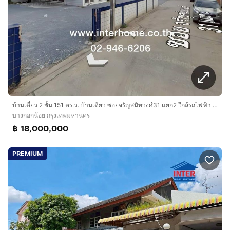
บ้านเดี่ยว 2 ชั้น 151 ตร.ว. บ้านเดี่ยว ซอยจรัญสนิทวงศ์31 แยก2 ใกล้รถไฟฟ้า MRTสถานีไฟฉาย ถนนพรานนก-กาญจนาภิเษก ถนนจรัญสนิทวงศ์ เขตบางกอกน้อย
บางกอกน้อย กรุงเทพมหานคร
฿ 18,000,000
PREMIUM