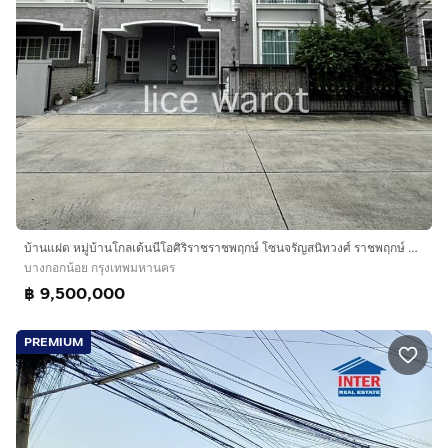
Interhome Realty Estate
www.interhome.co.th
โทร.
กดเพื่อดูเบอร์โทร xxxxxx206
https://www.interhome.co.th/propertydetail.php?
propcode=67929
บ้านแฝด หมู่บ้านโกลเด้นนีโอศิริราชราชพฤกษ์ โซนจรัญสนิทวงศ์ ราชพฤกษ์ บรมราชชนนี
บางกอกน้อย กรุงเทพมหานคร
฿ 9,500,000
PREMIUM