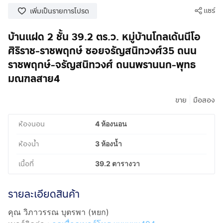
แชร์
เพิ่มเป็นรายการโปรด
บ้านเเฝด 2 ชั้น 39.2 ตร.ว. หมู่บ้านโกลเด้นนีโอ
ศิริราช-ราชพฤกษ์ ซอยจรัญสนิทวงศ์35 ถนน
ราชพฤกษ์-จรัญสนิทวงศ์ ถนนพรานนก-พุทธ
มณฑลสาย4
|
ขาย
มือสอง
ห้องนอน
4 ห้องนอน
ห้องน้ำ
3 ห้องน้ำ
เนื้อที่
39.2 ตารางวา
รายละเอียดสินค้า
คุณ วิภาวรรณ บุตรพา (หยก)