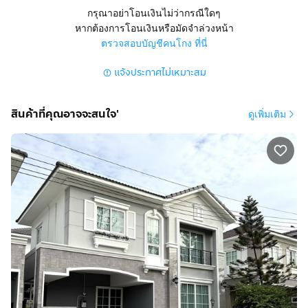
จรัญสนิทวงศ์ ถนนพรานนก-พุทธมณฑลสาย4 แขวงบางขุน
กรุณาอย่าโอนเงินไม่ว่ากรณีใดๆ
ศรี เขตบางกอกน้อย กรุงเทพมหานคร
หากต้องการโอนเงินหรือมัดจำล่วงหน้า
ตรวจสอบบัญชีคนโกง ที่นี่
สูง 2 ชั้น 4 นอน 3 น้ำ 1 ครัว 1 ห้อง Living Room
แจ้งประกาศไม่เหมาะสม
มีที่จอดรถ 2 คัน แอร์ 4 ตัว มุ้งลวด ม่าน
การตกแต่ง :
สินค้าที่คุณอาจจะสนใจ'
ดูเพิ่มเติม
บ้านตกแต่งสวยพร้อมเข้าอยู่
แถมบิวท์อินและเฟอร์นิเจอร์ทั้งหมด
ต่อเติมครัว พร้อมเคาน์เตอร์อย่างดี
มีห้องกั้นแยกโซนซักล้าง เป็นสัดส่วน
ต่อเติมหลังคาโรงจอดรถแล้ว พร้อม Wall Charger รถไฟฟ้า
1 ชุด
ห้องนอนชั้นบนมี 3 ห้อง
ห้องนอนมีห้องน้ำในตัว 2 ห้อง
ชั้นล่างมี 1 ห้องนอน สามารถทำเป็นห้องทำงาน หรือห้องเก็บ
ของได้
ทำเลดีสถานที่ใกล้เคียง :