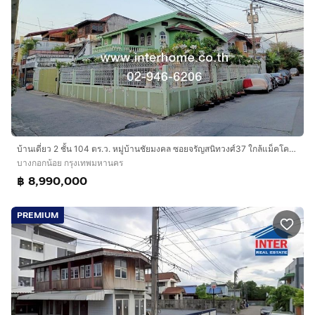
บ้านเดี่ยว 2 ชั้น 104 ตร.ว. หมู่บ้านชัยมงคล ซอยจรัญสนิทวงศ์37 ใกล้แม็คโคร ถนนจรัญสนิทวงศ์ ถนนบรมราชชนนี เขตบางกอกน้อย กรุงเทพ
บางกอกน้อย กรุงเทพมหานคร
฿ 8,990,000
PREMIUM