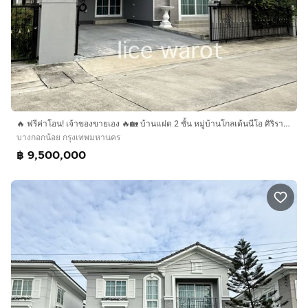
ใกล้โรงพยาบาลศิริราช
ใกล้ Kensington International School
ฟู้ดวิลล่า ราชพฤกษ์
เดอะเซอร์เคิล ราชพฤกษ์
เซ็นทรัล เวสต์วิลล์
การเดินทางสะดวก :
🔥 ฟรีค่าโอน! เจ้าของขายเอง 🔥🏡 บ้านแฝด 2 ชั้น หมู่บ้านโกลเด้นนีโอ ศิริราช–ราชพฤกษ์ไม่มีบ้านตรงข้าม เป็นส่วนตัวมาก
เข้า-ออกได้หลายเส้นทาง
บางกอกน้อย กรุงเทพมหานคร
โครงการอยู่ติดถนนซอยแก้วเงินทอง
฿ 9,500,000
ใกล้ถนนราชพฤกษ์
ถนนจรัญสนิทวงศ์
ถนนพรานนก-พุทธมณฑลสาย 4
ถนนเลียบทางรถไฟตลิ่งชัน
ถนนพรานนก
ถนนบรมราชชนนี
ใกล้สถานีรถไฟฟ้าสายสีน้ำเงิน สถานีไฟฉาย
บริษัท อินเตอร์โฮม เรียลตี้ เอสเตท จำกัด