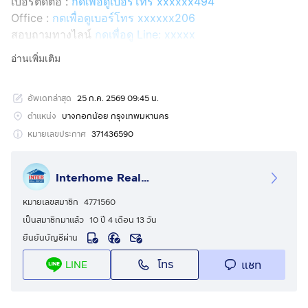
เบอร์ติดต่อ :
กดเพื่อดูเบอร์โทร xxxxxx494
Office :
กดเพื่อดูเบอร์โทร xxxxxx206
สอบถามทางไลน์
กดเพื่อดู Line: xxxxx
Line ID: @interhome
อ่านเพิ่มเติม
รหัสอสังหาริมทรัพย์ : 67929
อัพเดทล่าสุด
25 ก.ค. 2569 09:45 น.
ขนาด 39.2 ตร.ว.
ตำแหน่ง
บางกอกน้อย กรุงเทพมหานคร
ที่ตั้ง : หมู่บ้านโกลเด้นนีโอ ศิริราช-ราชพฤกษ์ ถ.ราชพฤกษ์
หมายเลขประกาศ
371436590
เขตบางกอกน้อย กรุงเทพมหานคร
Interhome Realty Estate
รายละเอียด
ใกล้โรงพยาบาลศิริราช ใกล้ Kensington International
หมายเลขสมาชิก
4771560
School
เป็นสมาชิกมาแล้ว
10 ปี 4 เดือน 13 วัน
ยืนยันบัญชีผ่าน
หมู่บ้านโกลเด้น นีโอ ศิริราช-ราชพฤกษ์ (Golden Neo
โทร
แชท
LINE
Siriraj-Ratchapruek) ขายบ้านเเฝด 2 ชั้น
ขายบ้านเเฝด 2 ชั้น ซอยจรัญสนิทวงศ์35 ถนนราชพฤกษ์-