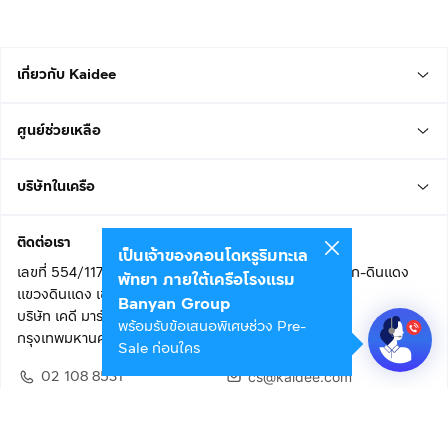
เกี่ยวกับ Kaidee
ศูนย์ช่วยเหลือ
บริษัทในเครือ
ติดต่อเรา
เป็นเจ้าของคอนโดหรูริมทะเล
เลขที่ 554/117 อาคารสกายไนน์ เซ็นเตอร์ ชั้น 22 ถนนอโศก-ดินแดง
พัทยา ภายใต้เครือโรงแรม
แขวงดินแดง เขตดินแดง
Banyan Group
บริษัท เคดี มาร์เก็ตเพลส จำกัด (สำนักงานใหญ่)
พร้อมรับข้อเสนอพิเศษช่วง Pre-
กรุงเทพมหานคร 10400
Sale ก่อนใคร
02 108 8531
cs@kaidee.com
ติดตามเรา