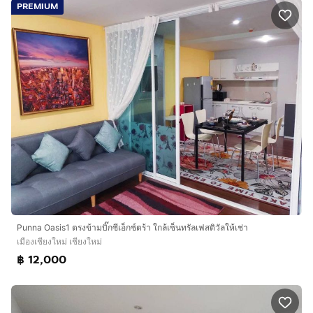
PREMIUM
Punna Oasis1 ตรงข้ามบิ๊กซีเอ็กซ์ตร้า ใกล้เซ็นทรัลเฟสติวัลให้เช่า
เมืองเชียงใหม่ เชียงใหม่
฿ 12,000