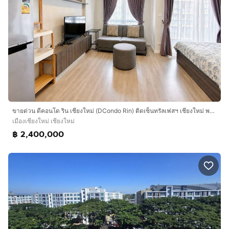
ขายด่วน ดีคอนโด ริน เชียงใหม่ (DCondo Rin) ติดเซ็นทรัลเฟสฯ เชียงใหม่ พร้อมอยู่ทันที
เมืองเชียงใหม่ เชียงใหม่
฿ 2,400,000