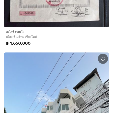
อะไรซ์ คอนโด
เมืองเชียงใหม่ เชียงใหม่
฿ 1,650,000