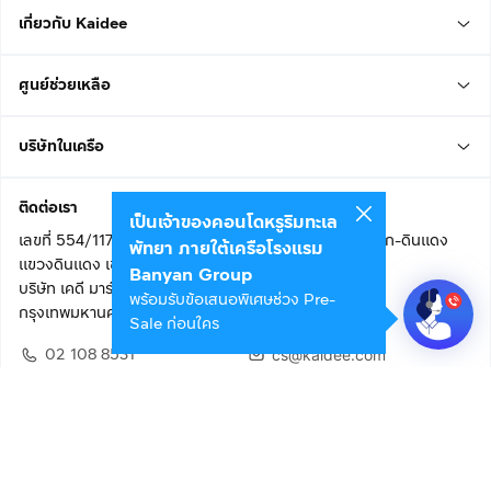
เกี่ยวกับ Kaidee
ศูนย์ช่วยเหลือ
บริษัทในเครือ
ติดต่อเรา
เป็นเจ้าของคอนโดหรูริมทะเล
เลขที่ 554/117 อาคารสกายไนน์ เซ็นเตอร์ ชั้น 22 ถนนอโศก-ดินแดง
พัทยา ภายใต้เครือโรงแรม
แขวงดินแดง เขตดินแดง
Banyan Group
บริษัท เคดี มาร์เก็ตเพลส จำกัด (สำนักงานใหญ่)
พร้อมรับข้อเสนอพิเศษช่วง Pre-
กรุงเทพมหานคร 10400
Sale ก่อนใคร
02 108 8531
cs@kaidee.com
ติดตามเรา