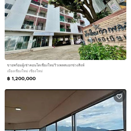
ขายพร้อมผู้เช่าคอนโดเชียงใหม่วิวเพลสแยกข่วงสิงห์
เมืองเชียงใหม่ เชียงใหม่
฿ 1,200,000