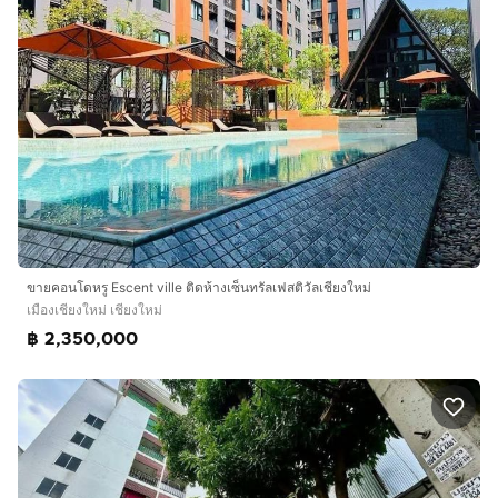
ขายคอนโดหรู Escent ville ติดห้างเซ็นทรัลเฟสติวัลเชียงใหม่
เมืองเชียงใหม่ เชียงใหม่
฿ 2,350,000