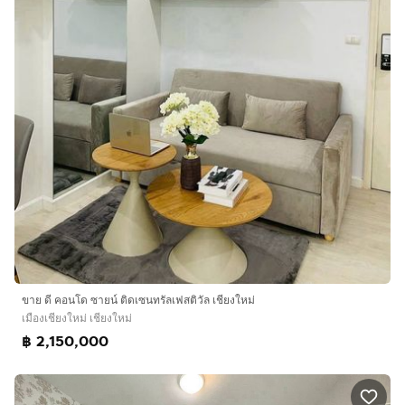
ขาย ดี คอนโด ซายน์ ติดเซนทรัลเฟสติวัล เชียงใหม่
เมืองเชียงใหม่ เชียงใหม่
฿ 2,150,000