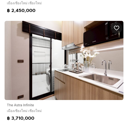
เมืองเชียงใหม่ เชียงใหม่
฿ 2,450,000
The Astra Infinite
เมืองเชียงใหม่ เชียงใหม่
฿ 3,710,000