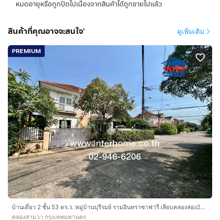
หมดอายุหรือถูกปิดไปเนื่องจากสินค้าได้ถูกขายไปแล้ว
สินค้าที่คุณอาจจะสนใจ'
ดูเพิ่มเติม
PREMIUM
บ้านเดี่ยว 2 ชั้น 53 ตร.ว. หมู่บ้านบุรีรมย์ รามอินทราซาฟารี เลียบคลองสอง23 ถนนรามอินทรา ถนนคู้บอน เขตคลองสามวา กรุงเทพมหานคร
คลองสามวา กรุงเทพมหานคร