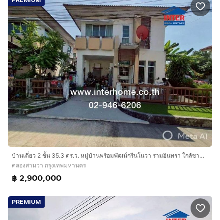
บ้านเดี่ยว 2 ชั้น 35.3 ตร.ว. หมู่บ้านพร้อมพัฒน์กรีนโนวา รามอินทรา ใกล้ซาฟารีเวิลด์ ซอยหทัยราษฏร์39 ถนนปัญญาอินทรา ถนนเลียบคลองสอง
คลองสามวา กรุงเทพมหานคร
฿ 2,900,000
PREMIUM