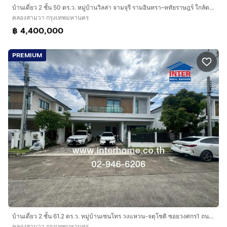
บ้านเดี่ยว 2 ชั้น 50 ตร.ว. หมู่บ้านวิลล่า จามจุรี รามอินทรา–หทัยราษฎร์ ใกล้ตลาดหทัยมิตร ถนนหทัยราษฎร์ เขตคลองสามวา กรุงเทพมหานคร
คลองสามวา กรุงเทพมหานคร
฿ 4,400,000
PREMIUM
บ้านเดี่ยว 2 ชั้น 61.2 ตร.ว. หมู่บ้านเซนโทร วงแหวน-จตุโชติ ซอยวงศกร1 ถนนคู่ขนานกาญจนาภิเษก(3902) ถนนหทัยราษฎร์ เขตคลองสามวา กรุงเทพมหานคร
คลองสามวา กรุงเทพมหานคร