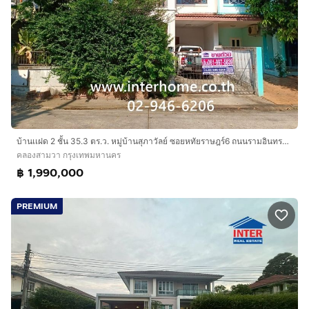
บ้านเเฝด 2 ชั้น 35.3 ตร.ว. หมู่บ้านสุภาวัลย์ ซอยหทัยราษฎร์6 ถนนรามอินทรา ถนนหทัยราษฎร์ เขตคลองสามวา กรุงเทพมหานคร
คลองสามวา กรุงเทพมหานคร
฿ 1,990,000
PREMIUM