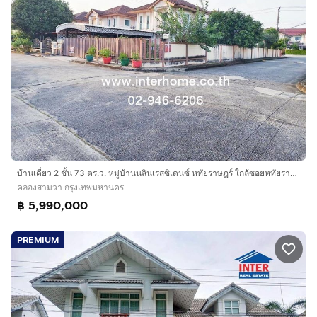
บ้านเดี่ยว 2 ชั้น 73 ตร.ว. หมู่บ้านนลินเรสซิเดนซ์ หทัยราษฎร์ ใกล้ซอยหทัยราษฏร์29-1 ถนนรามอินทรา ถนนหทัยราษฎร์ เขตคลองสามวา กรุงเทพมหานคร
คลองสามวา กรุงเทพมหานคร
฿ 5,990,000
PREMIUM