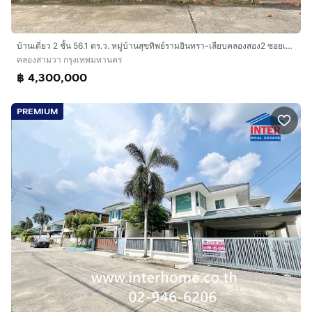
บ้านเดี่ยว 2 ชั้น 56.1 ตร.ว. หมู่บ้านสุขทิพย์รามอินทรา-เลียบคลองสอง2 ซอยเลียบคลองสอง2 ถนนเลียบคลองสอง ถนนคู้บอน ถนนรามอินทรา เขตคลองสามวา
คลองสามวา กรุงเทพมหานคร
฿ 4,300,000
PREMIUM