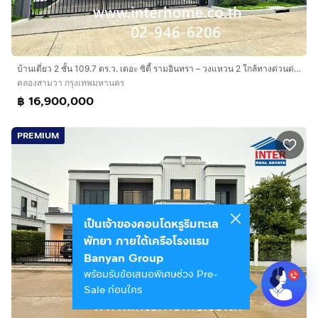
บ้านเดี่ยว 2 ชั้น 109.7 ตร.ว. เดอะ ซิตี้ รามอินทรา – วงแหวน 2 ใกล้ทางด่วนด่านจตุโชติ และโรงเรียนนวมินทราชินูทิศ เบญจมราชาลัย
คลองสามวา กรุงเทพมหานคร
฿ 16,900,000
PREMIUM
เป็นเจ้าของคอนโดหรูริมทะเล
พัทยา ภายใต้เครือโรงแรม
Banyan Group
พร้อมรับข้อเสนอพิเศษช่วง Pre-
Sale ก่อนใคร