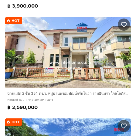
฿ 3,900,000
HOT
บ้านเเฝด 2 ชั้น 35.1 ตร.ว. หมู่บ้านพร้อมพัฒน์กรีนโนวา รามอินทรา ใกล้โลตัสเลียบคลองสอง ถนนปัญญาเนเชอรัลปาร์ค ถนนซอยหทัยราษฎร์39 เขตคลองสามวา
คลองสามวา กรุงเทพมหานคร
฿ 2,590,000
HOT