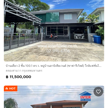
บ้านเดี่ยว 2 ชั้น 100.1 ตร.ว. หมู่บ้านฮาบิเทียเวนต์ (ซาฟารีเวิลด์) ใกล้แฟชั่นไอส์แลนด์ ซอยซาฟารีเวิลด์ ถนนรามอินทรา ถนนปัญญาอินทรา
คลองสามวา กรุงเทพมหานคร
฿ 11,500,000
HOT