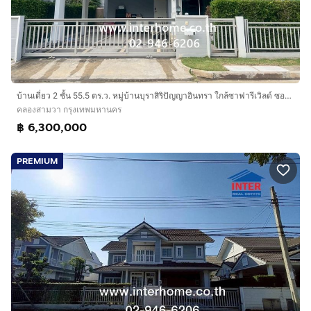
บ้านเดี่ยว 2 ชั้น 55.5 ตร.ว. หมู่บ้านบุราสิริปัญญาอินทรา ใกล้ซาฟารีเวิลด์ ซอยเลียบคลองสอง20 ถนนคู้บอน ถนนเลียบคลองสอง เขตคลองสามวา กรุงเทพ
คลองสามวา กรุงเทพมหานคร
฿ 6,300,000
PREMIUM