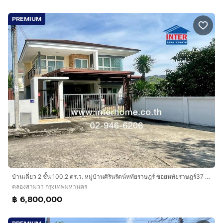
PREMIUM
บ้านเดี่ยว 2 ชั้น 100.2 ตร.ว. หมู่บ้านศิรินรัตน์หทัยราษฎร์ ซอยหทัยราษฎร์37 ถนนหทัยราษฏร์ ถนนรามอินทรา เขตคลองสามวา กรุงเทพมหานคร
คลองสามวา กรุงเทพมหานคร
฿ 6,800,000