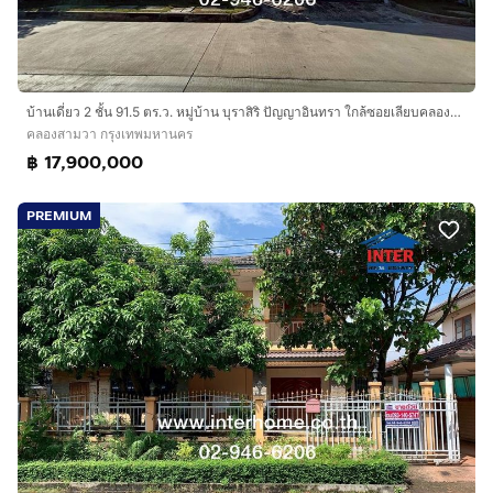
บ้านเดี่ยว 2 ชั้น 91.5 ตร.ว. หมู่บ้าน บุราสิริ ปัญญาอินทรา ใกล้ซอยเลียบคลองสอง20 ถนนเลียบคอลงสอง ถนนหทัยราษฏร์ เขตคลองสามวา กรุงเทพมหานคร
คลองสามวา กรุงเทพมหานคร
฿ 17,900,000
PREMIUM