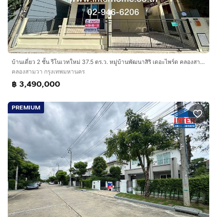
บ้านเดี่ยว 2 ชั้น รีโนเวทใหม่ 37.5 ตร.ว. หมู่บ้านพัฒนาสิริ เดอะไพร์ด คลองสามวา-ถนนเลียบคลองสอง ซอยเลียบคลองสอง18-1 ใกล้ซาฟารีเวิลด์
คลองสามวา กรุงเทพมหานคร
฿ 3,490,000
PREMIUM