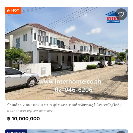
HOT
บ้านเดี่ยว 2 ชั้น 106.8 ตร.ว. หมู่บ้านเดอะเบสท์ หทัยราษฎร์-ไทยรามัญ ใกล้แฟชั่นไอส์แลนด์ ซอยไทยรามัญ ถนนกาญจนาภิเษก ถนนหทัยราษฎร์
คลองสามวา กรุงเทพมหานคร
฿ 10,000,000
PREMIUM