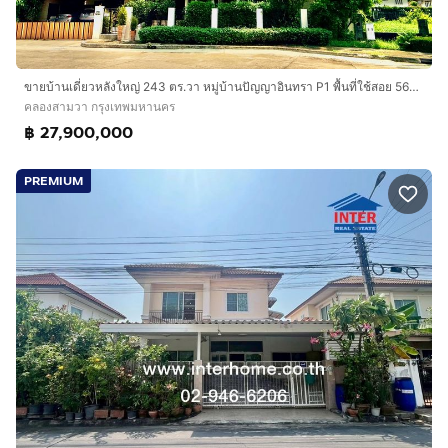
ขายบ้านเดี่ยวหลังใหญ่ 243 ตร.วา หมู่บ้านปัญญาอินทรา P1 พื้นที่ใช้สอย 560 ตร.ม. ทิศใต้ ฮวงจุ้ยเศรษฐี มีบ่อปลาคาร์ฟและสวนสวยหลังบ้าน
คลองสามวา กรุงเทพมหานคร
฿ 27,900,000
PREMIUM