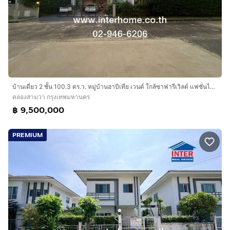
บ้านเดี่ยว 2 ชั้น 100.3 ตร.ว. หมู่บ้านฮาบิเทีย เวนต์ ใกล้ซาฟารีเวิลด์ แฟชั่นไอส์แลนด์ ถนนพกลโยธิน ถนนปัญญาอินทรา เขตคลองสามวา กรุงเทพมหานคร
คลองสามวา กรุงเทพมหานคร
฿ 9,500,000
PREMIUM