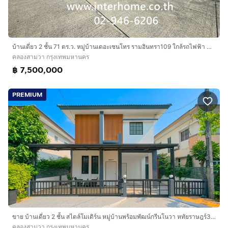
บ้านเดี่ยว 2 ชั้น 71 ตร.ว. หมู่บ้านเดอะเซนโทร รามอินทรา109 ใกล้รถไฟฟ้า MRT บางชัน ซอยพระยาสุเรนทร์21 ถนนรามอินทรา109 ถนนพระยาสุเรนทร์
คลองสามวา กรุงเทพมหานคร
฿ 7,500,000
PREMIUM
ขาย บ้านเดี่ยว 2 ชั้น สไตล์โมเดิร์น หมู่บ้านพร้อมพัฒน์กรีนโนวา หทัยราษฎร์39 4 ห้องนอน 2 ห้องน้ำ พื้นที่ 35 ตร.วา รีโนเวททั้งหลัง
คลองสามวา กรุงเทพมหานคร