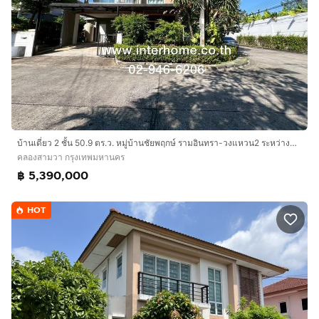
บ้านเดี่ยว 2 ชั้น 50.9 ตร.ว. หมู่บ้านชัยพฤกษ์ รามอินทรา-วงแหวน2 ระหว่างซอยคู้บอน44 และ46 ถนนคู้บอน ถนนรามอินทรา เขตคลองสามวา กรุงเทพมหานคร
คลองสามวา กรุงเทพมหานคร
฿ 5,390,000
HOT