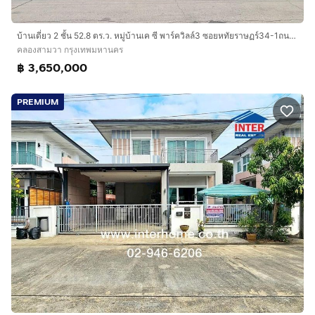
บ้านเดี่ยว 2 ชั้น 52.8 ตร.ว. หมู่บ้านเค ซี พาร์ควิลล์3 ซอยหทัยราษฏร์34-1ถนนหทัยราษฏร์ ถนนรามอินทรา เขตคลองสามวา กรุงเทพมหานคร
คลองสามวา กรุงเทพมหานคร
฿ 3,650,000
PREMIUM