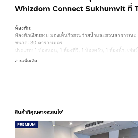
Whizdom Connect Sukhumvit ที่ T
ห้องพัก:
ห้องพักเงียบสงบ มองเห็นวิวสระว่ายน้ำและสวนสาธารณะ
ขนาด: 30 ตารางเมตร
ประเภท: 1 ห้องนอน, 1 ห้องทีวี, 1 ห้องครัว, 1 ห้องน้ำ, เฟอ
อ่านเพิ่มเติม
ทำเล:
- สะดวกสบายมาก ห่างจากสถานีรถไฟฟ้า BTS ปูนาวิถี แล
- เดินเพียง 50 เมตร ก็ถึง TRUE DIGITAL PARK และ 1
ธนาคาร ร้านค้า ร้านสะดวกซื้อเปิด 24 ชั่วโมง และ Hills
ซูเปอร์มาร์เก็ต Tops (50 เมตร)
- ร้านสะดวกซื้อ 7-Eleven เปิด 24 ชั่วโมง (50 เมตร)
สินค้าที่คุณอาจจะสนใจ'
- โรงเรียนนานาชาติแองโกล สิงคโปร์ (350 เมตร)
- ใกล้ระบบขนส่งสาธารณะทุกรูปแบบ (250 เมตร)
PREMIUM
- 5 นาที ถึง เซ็นทรัล บางนา, BITEC บางนา