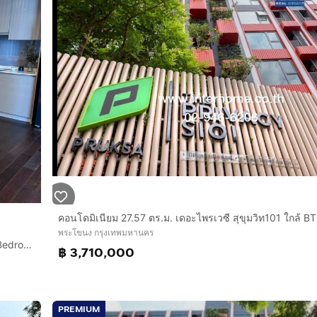
SIAM โดยรถไฟฟ้า BTS
อุดมสุข)
อนเมือง
งฟอกอากาศโอโซน 1 เครื่อง, สมาร์ททีวี LED, ตู้เย็นขนาดใหญ่, เ
ประตูระบบล็อคอิเล็กทรอนิกส์ โซฟาและเฟอร์นิเจอร์ห้องนั่งเล่น เ
ินจำนวนมาก
องเกมส์ พื้นที่พักผ่อน ล็อบบี้ พื้นที่สูบบุหรี่กลางแจ้งที่สะดวกสบ
พระโขนง กรุงเทพมหานคร
ินดีรับการขาย แต่ต้องติดต่อขออนุญาตก่อน
Condo for rent Whizdom Essence Sukhumvit 101 Luxury 4-Bedroom Condo for Rent 202 SQ.M.
฿ 3,710,000
PREMIUM