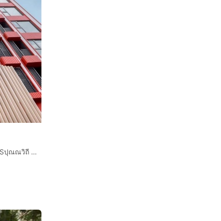
ตาไฟฟ้า และ
ฟอร์นิเจอร์
าย
คอนโดมิเนียม 27.57 ตร.ม. เดอะไพรเวซี สุขุมวิท101 ใกล้ BTSปุณณวิถี ซอยปุณณวิถี16 ถนนสุขุมวิท ถนนซอยปุณณวิถี16 เขตพระโขนง กรุงเทพมหานคร