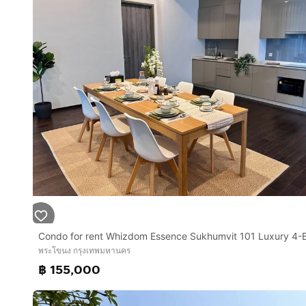
- 15-20 นาที ถึง Emporium, Emquartier, EmSphere, 
- รถรับส่งฟรีไปห้างสรรพสินค้า Mega Bangna (จาก BTS 
- 25 นาที ถึง สนามบินสุวรรณภูมิ, 35 นาที ถึง สนามบินด
สิ่งอำนวยความสะดวก: เครื่องปรับอากาศ 2 เครื่อง, เครื่อ
พัดลมดูดอากาศในครัว, เครื่องทำน้ำอุ่น สำหรับห้องอาบน้ำ 
ห้องนอน และเฟอร์นิเจอร์ห้องครัว พร้อมตู้เก็บของบิวท์อ
สิ่งอำนวยความสะดวก:
อาหารเช้าฟรีทุกวัน!
ช่างซ่อมบำรุงประจำการตลอด 24 ชั่วโมง
ทางเข้าปลอดภัยและกล้องวงจรปิด
สระว่ายน้ำ 30 เมตร (น้ำเกลือ) ฟิตเนส ซาวน่า ห้องสมุดและห้
หากสนใจ โปรดส่งข้อความเพื่อขอข้อมูลเพิ่มเติม ตัวแทนย
พระโขนง กรุงเทพมหานคร
฿ 155,000