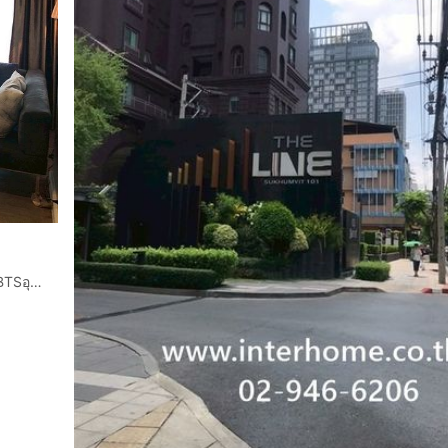
คอนโดมิเนียม 44.23 ตร.ม. พอส สุขุมวิท103 คอนโดมิเนียม ใกล้BTSอุดมสุข ซอยอุดมสุข7 ถนนสุขุมวิท ถนนอุดมสุข เขตพระโขนง กรุงเทพมหานคร