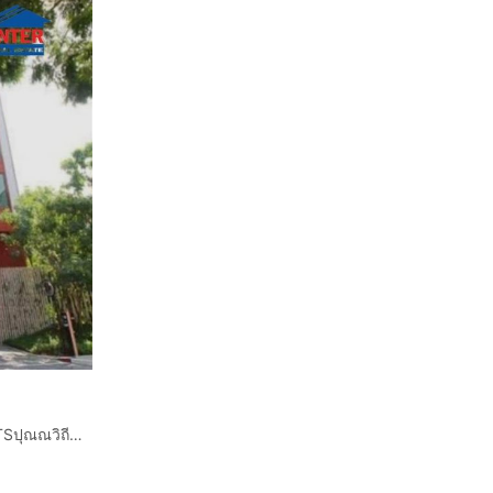
คอนโดมิเนียม 25.95 ตร.ม. เดอะไพรเวซี่ สุขุมวิท101 ใกล้ BTSปุณณวิถี ซอยสุขุมวิท101 (ซอยปุณณวิถี16) ถนนสุขุมวิท ถนนซอยสุขุมวิท101 เขตพระโขนง