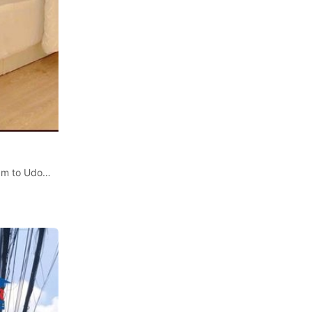
The Sky Sukhumvit – Garden View Condo for Rent, 350 m to Udomsuk BTS ให้เช่าคอนโด เดอะสกาย สุขุมวิท แต่งสวยมากวิวสวน 18,000 baht