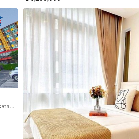
คอนโดมิเนียม 28.81 ตร.ม. พลัมคอนโดสุขุมวิท97-1 ใกล้ BTSบางจาก ซอยสุขุมวิท97-1 ถนนกาญจนาภิเษก ถนนสุขุมวิท เขตพระโขนง กรุงเทพมหานคร