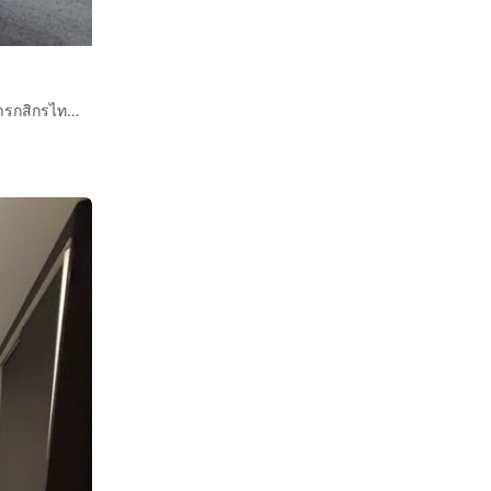
คอนโดมิเนียม 42.69 ตร.ม. เดอะไลน์ สุขุมวิท101 ใกล้ธนาคารกสิกรไทย สุขุมวิท101 ถนนสุขุมวิท ถนนศรีนครินทร์ เขตพระโขนง กรุงเทพมหานคร