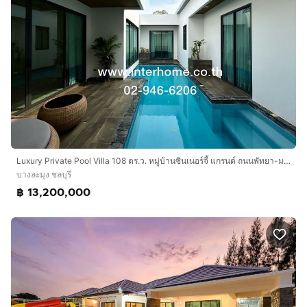
Luxury Private Pool Villa 108 ตร.ว. หมู่บ้านซินเนอร์จี้ แกรนด์ ถนนพัทยา-มาบตาพุด ถนนทุ่งกลม-ตาลหมัน บางละมุง ชลบุรี
บางละมุง ชลบุรี
฿ 13,200,000