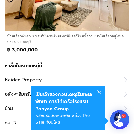
บ้านเดี่ยวพัทยา 3 นอนรีโนเวทใหม่เฟอร์นิเจอร์ใหม่หิ้วกระเป๋าใบเดียวอยู่ได้เลย มีบริเวณเดินได้รอบบ้าน น้ำไม่ท่วม
บางละมุง ชลบุรี
฿ 3,000,000
หาซื้อในหมวดหมู่นี้
Kaidee Property
อสังหาริมทรัพย์
เป็นเจ้าของคอนโดหรูริมทะเล
พัทยา ภายใต้เครือโรงแรม
บ้าน
Banyan Group
พร้อมรับข้อเสนอพิเศษช่วง Pre-
Sale ก่อนใคร
ชลบุรี