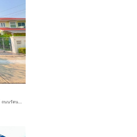
บ้านเดี่ยว 2 ชั้น 70 ตร.ว. หมู่บ้านเพอร์เฟคพาร์ค รัตนาธิเบศร์ ถนนรัตนาธิเบศร์ ถนนวัดไทรม้า-ท่าอิฐ เมืองนนทบุรี นนทบุรี