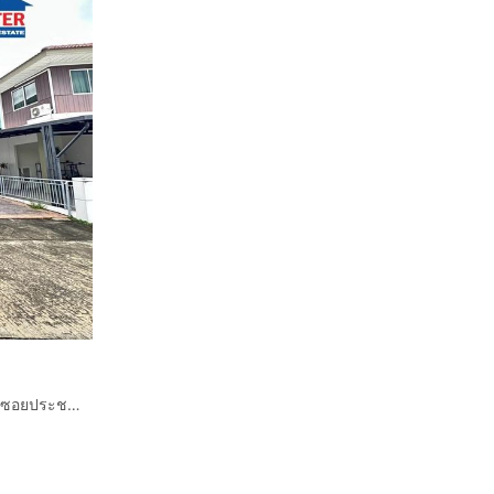
บ้านเดี่ยว 2 ชั้น 42.1 ตร.ว. หมู่บ้านเพอร์เฟคพาร์ค ราชพฤกษ์ ซอยประชาร่วมใจ ถนนราชพฤกษ์ ถนนรัตนาธิเบศร์ เมืองนนทบุรี นนทบุรี