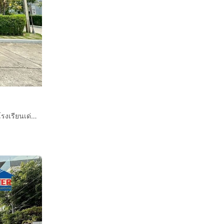
บ้านเดี่ยว 2 ชั้น 56.8 ตร.ว. หมู่บ้านเซนโทรราชพฤกษ์2 ใกล้โรงเรียนเด่นหล้า พระราม5 ซอยผู้ใหญ่ประเสริฐ ถนนบางกรวย-ไทรน้อย ถนนชัยพฤกษ์