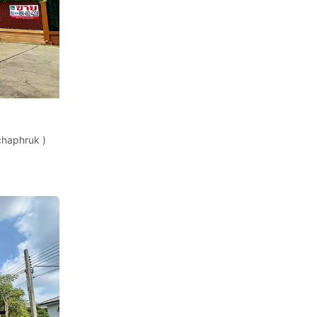
chaphruk )
รงพยาบาล