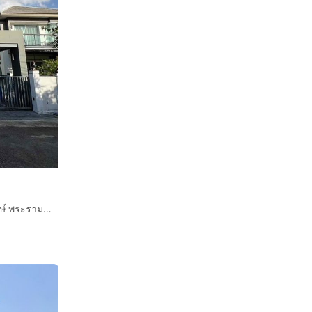
บ้านเดี่ยว 2 ชั้น 58.4 ตร.ว. หมู่บ้านชวนชื่น แกรนด์ ราชพฤกษ์ พระราม5 แม็คโคร พระราม 5 ถนนนครอินทร์ ถนนติวานนท์ เมืองนนทบุรี นนทบุรี