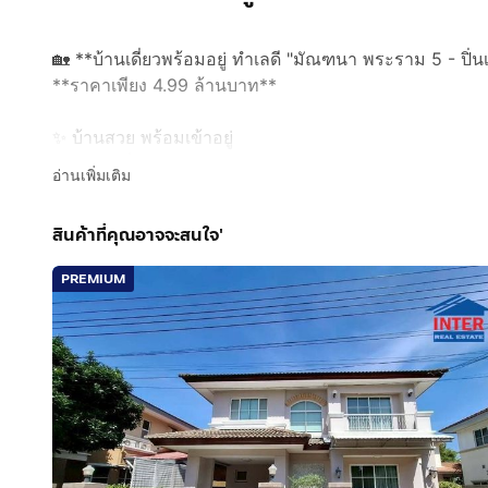
🏡 **บ้านเดี่ยวพร้อมอยู่ ทำเลดี "มัณฑนา พระราม 5 - ปิ่น
**ราคาเพียง 4.99 ล้านบาท**
✨ บ้านสวย พร้อมเข้าอยู่
📐 ขนาดที่ดิน 61 ตารางวา
อ่านเพิ่มเติม
🛏️ 3 ห้องนอน
🛁 2 ห้องน้ำ
สินค้าที่คุณอาจจะสนใจ'
🚗 จอดรถได้ 2 คัน
PREMIUM
💚 หากคุณกำลังมองหาบ้านเดี่ยวในโซน **พระราม 5 - ปิ่นเ
อำนวยความสะดวกครบ บ้านหลังนี้ตอบโจทย์มาก!
📍 **สถานที่ใกล้เคียง**
✅ เดอะวอล์ค ราชพฤกษ์
✅ เซ็นทรัล เวสต์วิลล์
✅ เซ็นทรัล เวสต์เกต
✅ โลตัส นครอินทร์