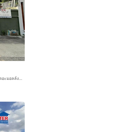
บ้านเดี่ยว 2 ชั้น 71 ตร.ว. บ้านเดี่ยว ซอยงามวงศ์วาน18 ใกล้เดอะมอลล์งามวงศ์วาน ถนนงามวงศ์วาน ถนนประชาชื่น เมืองนนทบุรี นนทบุรี