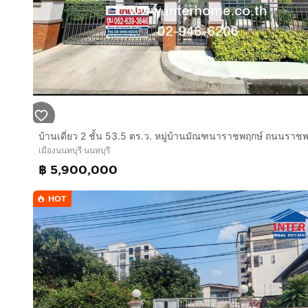
✅ แม็คโคร นครอินทร์
✅ โรงเรียนเด่นหล้า พระราม 5
✅ โรงเรียนเทพศิรินทร์ นนทบุรี
✅ โรงพยาบาลบางใหญ่
✅ โรงพยาบาลเกษมราษฎร์ รัตนาธิเบศร์
🚗 **เดินทางสะดวก**
• ถนนนครอินทร์
• ถนนราชพฤกษ์
เมืองนนทบุรี นนทบุรี
• ถนนกาญจนาภิเษก
฿ 5,900,000
• ถนนบรมราชชนนี
• ทางด่วนศรีรัช
HOT
⭐ เหมาะสำหรับครอบครัวที่ต้องการบ้านเดี่ยวคุณภาพ ในทำ
ครบครัน
📞 **สนใจนัดชมบ้าน หรือสอบถามข้อมูลเพิ่มเติม**
คุณณัจ
📱 โทร.
กดเพื่อดูเบอร์โทร xxxxxx566