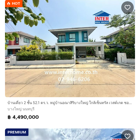
HOT
บ้านเดี่ยว 2 ชั้น 52.1 ตร.ว. หมู่บ้านอณาสิริบางใหญ่ ใกล้เซ็นทรัล เวสต์เกต ซอยวัดพระนอน ถนนกาญจนาภิเษก ถนนประชาอุทิศ ถนนทางด่วนM81 บางใหญ่
บางใหญ่ นนทบุรี
฿ 4,490,000
PREMIUM