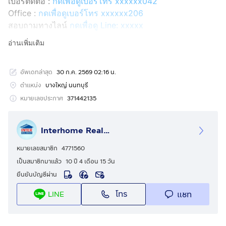
เบอร์ติดต่อ :
กดเพื่อดูเบอร์โทร xxxxxx042
Office :
กดเพื่อดูเบอร์โทร xxxxxx206
สอบถามทางไลน์
กดเพื่อดู Line: xxxxx
Line ID: @interhome
อ่านเพิ่มเติม
รหัสอสังหาริมทรัพย์ : 67966
อัพเดทล่าสุด
30 ก.ค. 2569 02:16 น.
ขนาด 65.9 ตร.ว.
ตำแหน่ง
บางใหญ่ นนทบุรี
ที่ตั้ง : หมู่บ้านชัยพฤกษ์ ปิ่นเกล้า-กาญจนาภิเษก ถ.กาญจนา
หมายเลขประกาศ
371442135
ภิเษก บางใหญ่ นนทบุรี
Interhome Realty Estate
รายละเอียด
ใกล้เซ็นทรัลเวสต์เกต บิ๊กซี บางใหญ่ โลตัส บางใหญ่
หมายเลขสมาชิก
4771560
เป็นสมาชิกมาแล้ว
10 ปี 4 เดือน 15 วัน
หมู่บ้านชัยพฤกษ์ ปิ่นเกล้า-กาญจนาภิเษก ขายบ้านเดี่ยว 2
ยืนยันบัญชีผ่าน
ชั้น
โทร
แชท
LINE
ขายบ้านเดี่ยว 2 ชั้น ซอยกันตนา ถนนกาญจนาภิเษก ถนน
บางใหญ่-บางคูลัด(ซอยกันตนา) ตำบลบางใหญ่ อำเภอ