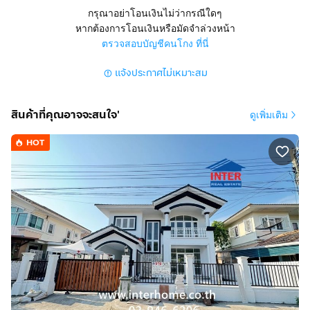
บางใหญ่ จังหวัดนนทบุรี
กรุณาอย่าโอนเงินไม่ว่ากรณีใดๆ
หากต้องการโอนเงินหรือมัดจำล่วงหน้า
สูง 2 ชั้น มี 3 ห้องนอน 3 ห้องน้ำ 1 ห้องครัว 1 ห้อง
ตรวจสอบบัญชีคนโกง ที่นี่
เอนกประสงค์
แจ้งประกาศไม่เหมาะสม
มีที่จอดรถ 2 คัน แอร์ 3 ตัว มุ้งลวด เหล็กดัด ม่าน
การตกแต่ง :
สินค้าที่คุณอาจจะสนใจ'
ดูเพิ่มเติม
บ้านเดี่ยวหลังมุม โครงการจาก Land&Houses บรรยากาศ
ภายในโครงการร่มรื่น
HOT
เงียบสงบ มีความเป็นส่วนตัว ความปลอดภัยสูง
ชั้นล่างปูพื้นด้วยแกรนิตโต้ ตกแต่งเป็นสัดส่วน
มีห้องโถงรับแขกหรือห้องนั่งเล่นพร้อมโซฟาเบด
โต๊ะรับประทานอาหารและเคาน์เตอร์บาร์
ห้องครัวและตู้เก็บอุปกรณ์บิวท์อินใช้วัสดุอย่างดีออกแบบ
อย่างลงตัว หยิบจับและทำความสะอาดง่าย ทั้งเตาไฟฟ้า ซิ้งค์
ล้างจาน เครื่องดูดควัน
ชั้นบน ปูพื้นด้วยลามิเนต
มีห้องนอน 3 ห้อง ห้องเอนกประสงค์ 1 ห้อง ห้องน้ำ 2 ห้อง
ห้อง Master Bedroom ตกแต่งสวยงาม บิวท์อินเตียงนอน ตู้