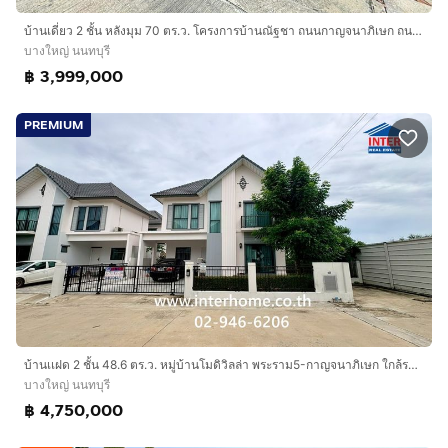
-หน้าโครงการห่างถนนใหญ่เพียง 4 กิโลเมตร
บ้านเดี่ยว 2 ชั้น หลังมุม 70 ตร.ว. โครงการบ้านณัฐชา ถนนกาญจนาภิเษก ถนนซอยวัดพระเงิน (ซอยกันตนา) บางใหญ่ นนทบุรี
-เข้า-ออกได้หลายเส้นทาง ได้แก่ ถนนกาญจนาภิเษก ถนน
บางใหญ่ นนทบุรี
บางใหญ่-บางคูลัด
฿ 3,999,000
-ใกล้จุดขึ้นลงทางด่วนศรีรัชถนนกาญจนาภิเษก
-ใกล้จุดขึ้นลงถนนมอเตอร์เวย์กาญจนบุรี
PREMIUM
บริษัท อินเตอร์โฮม เรียลตี้ เอสเตท จำกัด
Interhome Realty Estate
www.interhome.co.th
โทร.
กดเพื่อดูเบอร์โทร xxxxxx206
https://www.interhome.co.th/propertydetail.php?
propcode=67966
บ้านเเฝด 2 ชั้น 48.6 ตร.ว. หมู่บ้านโมดิวิลล่า พระราม5-กาญจนาภิเษก ใกล้รถไฟฟ้าสายสีม่วง สถานีตลาดบางใหญ่ ซอยวัดพระเงิน ซอยกันตนา บางใหญ่
บางใหญ่ นนทบุรี
฿ 4,750,000