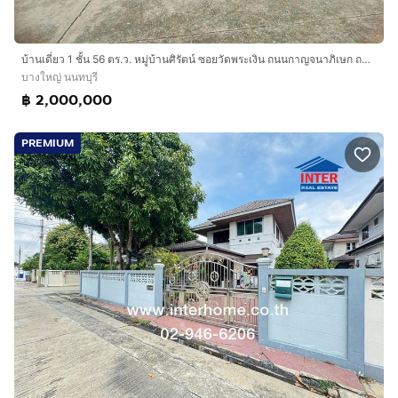
สวนสาธารณะ
Kids Room
ห้องสตรีมและห้องซาวน่า แยกชาย-หญิง
บ้านเดี่ยว 1 ชั้น 56 ตร.ว. หมู่บ้านศิรัตน์ ซอยวัดพระเงิน ถนนกาญจนาภิเษก ถนนบางม่วง-บางคูลัด บางใหญ่ นนทบุรี
บางใหญ่ นนทบุรี
ทำเลดีสถานที่สำคัญใกล้เคียง :
฿ 2,000,000
-ใกล้เซ็นทรัลเวสต์เกต
-บิ๊กซี บางใหญ่
PREMIUM
-โลตัส บางใหญ่
-โรงพยาบาลเกษมราษฏร์
-โรงพยาบาลเจ้าพระยา
-โรงพยาบาลธนบุรี 2
-โรงพยาบาลบางใหญ่
-โรงเรียนเด่นหล้า
-โรงเรียนเทพศิรินทร์ นนทบุรี
-โรงเรียนราชวินิต นนทบุรี
-โรงเรียนแก้วอินทร์สุธาอุทิศ
การเดินทางสะดวก :
-ใช้เส้นทางหลักถนนกาญจนาภิเษก เข้าซอยกันตนา