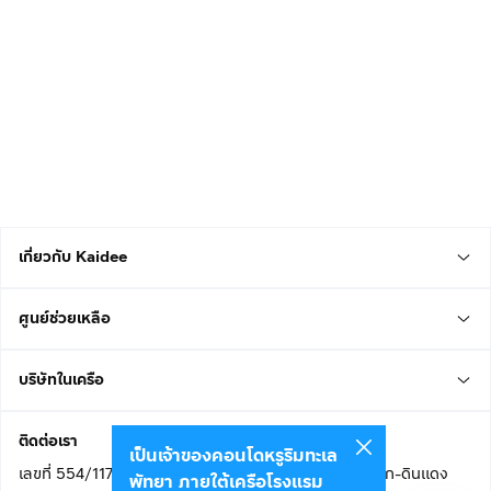
เกี่ยวกับ Kaidee
ศูนย์ช่วยเหลือ
บริษัทในเครือ
ติดต่อเรา
เป็นเจ้าของคอนโดหรูริมทะเล
เลขที่ 554/117 อาคารสกายไนน์ เซ็นเตอร์ ชั้น 22 ถนนอโศก-ดินแดง
พัทยา ภายใต้เครือโรงแรม