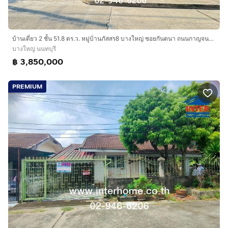
เสื้อผ้า
ชั้นเอนกประสงค์ ห้องแต่งตัวและห้องน้ำในตัว
ติดมุ้งลวดและม่านบังแดดรอบบ้าน
บ้านเดี่ยว 2 ชั้น 51.8 ตร.ว. หมู่บ้านภัสสร8 บางใหญ่ ซอยกันตนา ถนนกาญจนาภิเษก บางใหญ่ นนทบุรี
มีแท็งค์น้ำ+ปั๊มน้ำ
บางใหญ่ นนทบุรี
บ้านหลังมุมทำให้มีพื้นที่สนามหญ้าข้างบ้านกว้างขวาง ร่มรื่น
฿ 3,850,000
สิ่งอำนวยความสะดวกภายในโครงการ
PREMIUM
สระว่ายน้ำระบบเกลือ ขนาดใหญ่ 12x25 เมตร
ฟิตเนส
สนามเด็กเล่น
สวนหย่อม
สัญญานกันขโมย
ระบบรักษาความปลอดภัย 24 ชม
ระบบกล้องCCTV
Key Card Access
สัญญาณกันขโมยในบ้าน
เจ้าหน้าที่รักษาความปลอดภัย
คลับเฮาส์