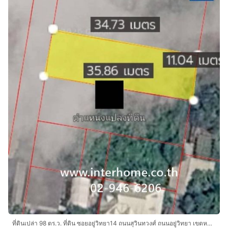
ที่ดินเปล่า 98 ตร.ว. ที่ดิน ซอยอยู่วิทยา14 ถนนสุวินทวงศ์ ถนนอยู่วิทยา เขตหนองจอก กรุงเทพมหานคร