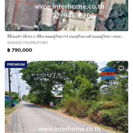
ที่ดินเปล่า 98 ตร.ว. ที่ดิน ซอยอยู่วิทยา14 ถนนสุวินทวงศ์ ถนนอยู่วิทยา เขตหนองจอก กรุงเทพมหานคร
หนองจอก กรุงเทพมหานคร
฿ 790,000
PREMIUM