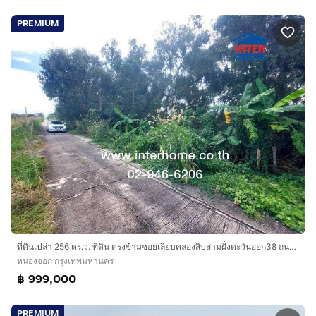
PREMIUM
ที่ดินเปล่า 256 ตร.ว. ที่ดิน ตรงข้ามซอยเลียบคลองสิบสามฝั่งตะวันออก38 ถนนเลียบคลองสิบสามฝั่งตะวันตก เขตหนองจอก กรุงเทพมหานคร
หนองจอก กรุงเทพมหานคร
฿ 999,000
PREMIUM