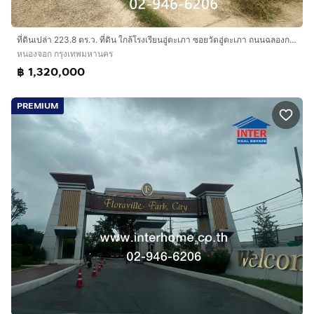
ที่ดินเปล่า 223.8 ตร.ว. ที่ดิน ใกล้โรงเรียนอู่ตะเภา ซอยวัดอู่ตะเภา ถนนฉลองกรุง ถนนสุวินทวงศ์ ถนนร่มเกล้า เขตหนองจอก กรุงเทพมหานคร
หนองจอก กรุงเทพมหานคร
฿ 1,320,000
PREMIUM