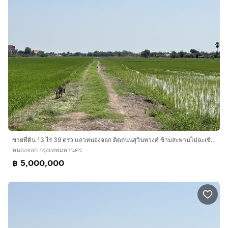
ขายที่ดิน 13 ไร่ 39 ตรว แถวหนองจอก ติดถนนสุวินทวงศ์ ข้ามสะพานไปฉะเชิงเทรา ที่ดินเป็นฝั่ง กทม
หนองจอก กรุงเทพมหานคร
฿ 5,000,000