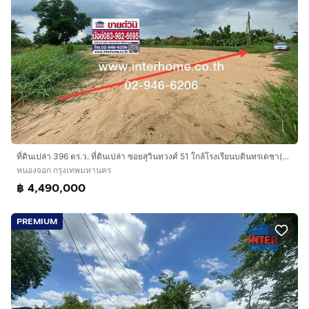
ที่ดินเปล่า 396 ตร.ว. ที่ดินเปล่า ซอยสุวินทวงศ์ 51 ใกล้โรงเรียนบดินทรเดชา(สิงส์ สิงหเสนี) 4 ถนนสุวินทวงศ์ เขตหนองจอก กรุงเทพมหานคร
หนองจอก กรุงเทพมหานคร
฿ 4,490,000
PREMIUM