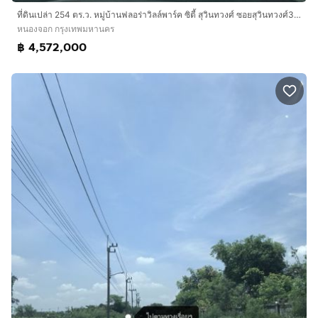
ที่ดินเปล่า 254 ตร.ว. หมู่บ้านฟลอร่าวิลล์พาร์ค ซิตี้ สุวินทวงศ์ ซอยสุวินทวงศ์38 ถนนสุวินทวงศ์ ถนนรามอินทรา เขตหนองจอก กรุงเทพมหานคร
หนองจอก กรุงเทพมหานคร
฿ 4,572,000