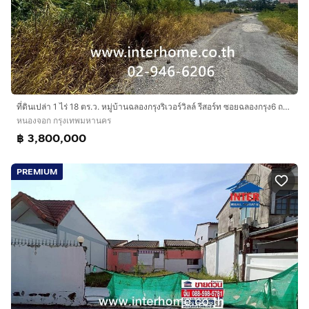
ที่ดินเปล่า 1 ไร่ 18 ตร.ว. หมู่บ้านฉลองกรุงริเวอร์วิลล์ รีสอร์ท ซอยฉลองกรุง6 ถนนฉลองกรุง เขตหนองจอก กรุงเทพมหานคร
หนองจอก กรุงเทพมหานคร
฿ 3,800,000
PREMIUM