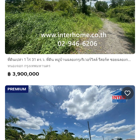
ที่ดินเปล่า 1 ไร่ 31 ตร.ว. ที่ดิน หมู่บ้านฉลองกรุงริเวอร์วิลล์ รีสอร์ท ซอยฉลองกรุง6 ถนนฉลองกรุง เขตหนองจอก กรุงเทพมหานคร
หนองจอก กรุงเทพมหานคร
฿ 3,900,000
PREMIUM