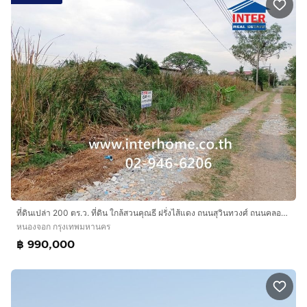
ที่ดินเปล่า 200 ตร.ว. ที่ดิน ใกล้สวนคุณธี ฝรั่งไส้แดง ถนนสุวินทวงศ์ ถนนคลองเก้า เขตหนองจอก กรุงเทพมหานคร
หนองจอก กรุงเทพมหานคร
฿ 990,000