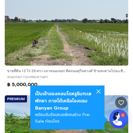
ขายที่ดิน 13 ไร่ 39 ตรว แถวหนองจอก ติดถนนสุวินทวงศ์ ข้ามสะพานไปฉะเชิงเทรา ที่ดินเป็นฝั่ง กทม
หนองจอก กรุงเทพมหานคร
฿ 5,000,000
เป็นเจ้าของคอนโดหรูริมทะเล
PREMIUM
พัทยา ภายใต้เครือโรงแรม
Banyan Group
พร้อมรับข้อเสนอพิเศษช่วง Pre-
Sale ก่อนใคร