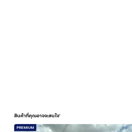
ซอย 9/2 ใกล้สโมสรหมู่บ้าน เดินทางสะดวก
💥🔥ขาย 3,890,000 💥🔥ต่อรองได้
สอบถามเพิ่มเติมโทร.
กดเพื่อดูเบอร์โทร xxxxxx999
หรือ
https://maps.app.goo.gl/6w6pz2yw1GWFCeRB7
สินค้าที่คุณอาจจะสนใจ'
PREMIUM