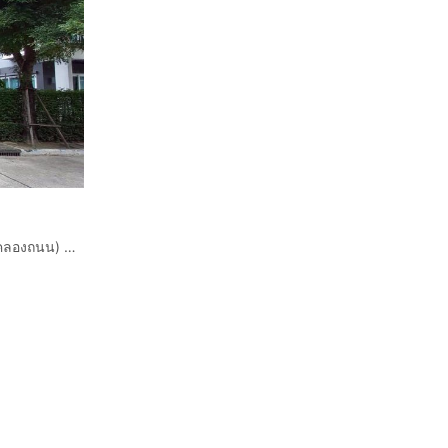
บ้านเดี่ยว 2 ชั้น 54.1 ตร.ว. หมู่บ้านเดอะซิตี้บางใหญ่ ซอย4 (คลองถนน) ถนนกาญจนาภิเษก ถนนคลองถนน บางใหญ่ นนทบุรี