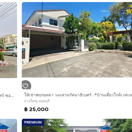
ให้เช่าพฤกษลดา วงแหวนรัตนาธิเบศร์ 📍บ้านเดี่ยวใกล้เวสเก
บ้านเดี่ยว 2 ชั้น 60 ตร.ว. หมู่บ้านศุภาลัยวิลล์ วงแหวน-รัตนาธิเบศร์ ซอยคลองถนน ถนนเลียบคลองบางไผ่ บางใหญ่ นนทบุรี
บางใหญ่ นนทบุรี
฿ 25,000
PREMIUM