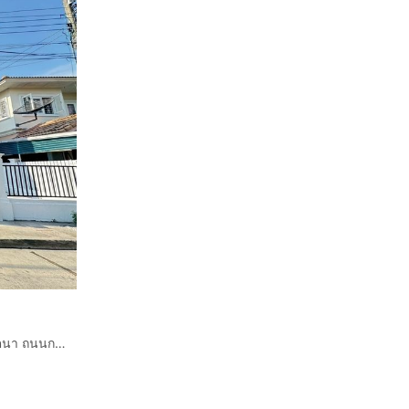
บ้านเดี่ยว 2 ชั้น 51.8 ตร.ว. หมู่บ้านภัสสร8 บางใหญ่ ซอยกันตนา ถนนกาญจนาภิเษก บางใหญ่ นนทบุรี