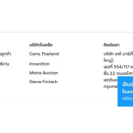
บริษัทในเครือ
ติดต่อเรา
รลูกค้า
Carro Thailand
บริษัท เคดี มาร์
ใหญ่)
ช้งาน
Innorithm
เลขที่ 554/117 
Motto Auction
ชั้น 22 ถนนอโศ
เขตดินแดง
Genie Fintech
เป็น
กรุงเทพมหานคร
โรงแ
พร้อม