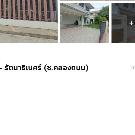
+
– รัตนาธิเบศร์ (ซ.คลองถนน)
ข